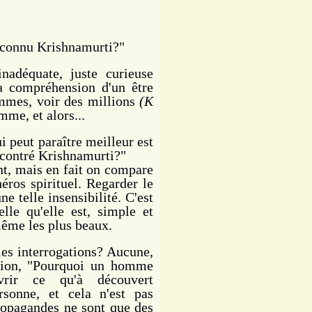
 connu Krishnamurti?"
adéquate, juste curieuse
la compréhension d'un être
mmes, voir des millions
(K
mme, et alors...
 peut paraître meilleur est
ncontré Krishnamurti?"
t, mais en fait on compare
éros spirituel. Regarder le
e telle insensibilité. C'est
elle qu'elle est, simple et
même les plus beaux.
es interrogations? Aucune,
stion, "Pourquoi un homme
vrir ce qu'à découvert
rsonne, et cela n'est pas
propagandes ne sont que des