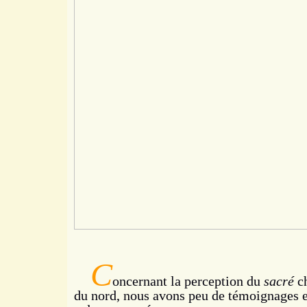
C
oncernant la perception du
sacré
ch
du nord, nous avons peu
de témoignages ex