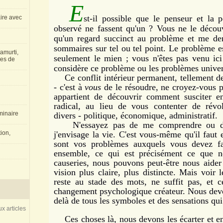
E
st-il possible que le penseur et la pe
aire avec
observé ne fassent qu'un ? Vous ne le découv
qu'un regard succinct au problème et me de
sommaires sur tel ou tel point. Le problème e
amurti,
seulement le mien ; vous n'êtes pas venu ic
les de
considère ce problème ou les problèmes univer
Ce conflit intérieur permanent, tellement des
- c'est à
vous
de le résoudre, ne croyez-vous pa
appartient de découvrir comment susciter
radical, au lieu de vous contenter de révolu
inaire
divers - politique, économique, administratif.
N'essayez pas de me comprendre ou de 
ion,
j'envisage la vie. C'est vous-même qu'il faut
sont vos problèmes auxquels vous devez fa
ensemble, ce qui est précisément ce que n
causeries, nous pouvons peut-être nous aide
vision plus claire, plus distincte. Mais voir 
reste au stade des mots, ne suffit pas, et c
changement psychologique créateur. Nous devo
delà de tous les symboles et des sensations qui 
x articles
Ces choses là, nous devons les écarter et en