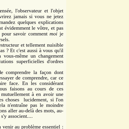
nsée, l'observateur et l'objet
rirez jamais si vous ne jetez
mandez quelques explications
st évidemment le vôtre, et pas
i pour savoir comment
moi
je
sels.
tructeur et tellement nuisible
s ? Et c'est aussi à vous qu'il
 en vous-même un changement
tions superficielles d'ordres
comprendre la façon dont
 essayer de comprendre, car ce
ire face. En les considérant
ous faisons au cours de ces
r mutuellement à en avoir une
les choses lucidement, si l'on
ela n'entraîne pas le moindre
ns aller au-delà des mots, au-
s'y associent....
 venir au problème essentiel :