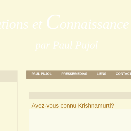
C
ations et
onnaissance 
par Paul Pujol
PAUL PUJOL
PRESSE/MEDIAS
LIENS
CONTAC
Avez-vous connu Krishnamurti?