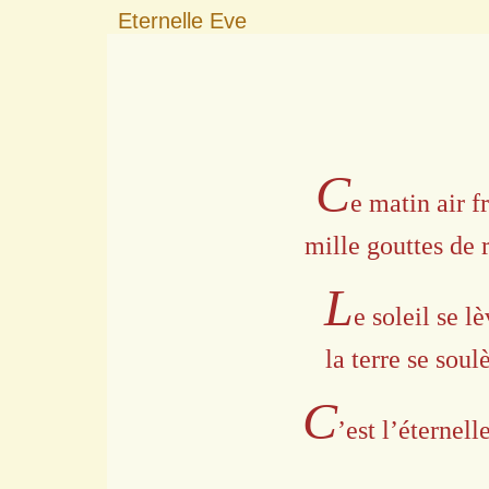
Eternelle Eve
C
e matin air f
mille gouttes de 
L
e soleil se l
la terre se soul
C
’est l’éternell