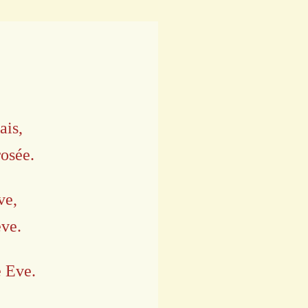
rais,
rosée.
ève,
ève.
e Eve.