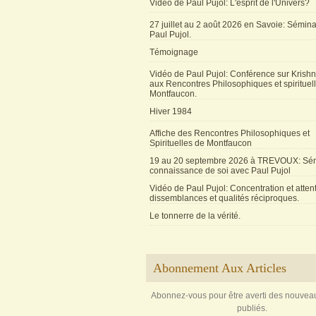
Vidéo de Paul Pujol: L'esprit de l'Univers?
27 juillet au 2 août 2026 en Savoie: Sémin
Paul Pujol.
Témoignage
Vidéo de Paul Pujol: Conférence sur Krishn
aux Rencontres Philosophiques et spirituel
Montfaucon.
Hiver 1984
Affiche des Rencontres Philosophiques et
Spirituelles de Montfaucon
19 au 20 septembre 2026 à TREVOUX: Sém
connaissance de soi avec Paul Pujol
Vidéo de Paul Pujol: Concentration et attent
dissemblances et qualités réciproques.
Le tonnerre de la vérité.
Abonnement Aux Articles
Abonnez-vous pour être averti des nouveau
publiés.