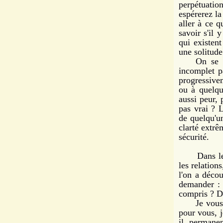
per­pétuati
espérerez la
aller à ce 
savoir s'il 
qui existen
une solitude
On se sent
incomplet p
progressivem
ou à quelque
aussi peur, 
pas vrai ? 
de quelqu'un
clarté extrê
sécurité.
Dans les re
les relation
l'on a décou
demander : 
compris ? D
Je vous sui
pour vous, j
il permanen