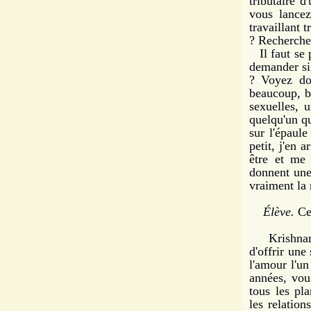
tributaire d
vous lancez
travaillant t
? Recher­che
Il faut se p
demander si
? Voyez do
beaucoup, be
sexuelles, 
quelqu'un qu
sur l'épaule
petit, j'en a
être et me 
donnent une 
vraiment la 
Élève.
Ces
Krishnamurt
d'offrir un
l'amour l'un
années, vous
tous les pl
les relation