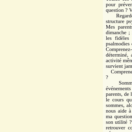
pour préve
question ? 
Regardez. 
structure p
Mes parents
dimanche ; i
les fidèles
psalmodies d
Comprenez-v
déterminé, 
activité mêm
survient jam
Comprenez-v
?
Sommes-no
événements 
parents, de 
le cours qu
sommes, alo
nous aide à
ma question
son utilité
retrouver c