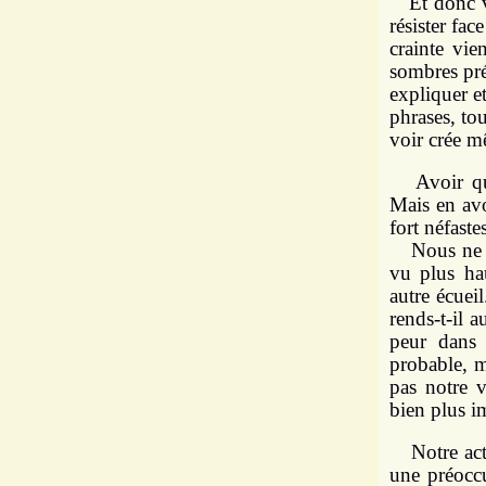
Et donc voi
résister fac
crainte vie
sombres prés
expliquer et
phrases, tou
voir crée m
Avoir quel
Mais en av
fort néfaste
Nous ne po
vu plus ha
autre écuei
rends-t-il a
peur dans 
probable, ma
pas notre v
bien plus 
Notre actio
une préocc