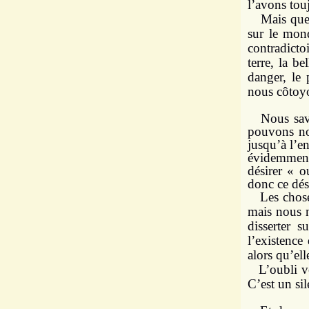
l’avons to
Mais que ré
sur le mond
contradicto
terre, la be
danger, le 
nous côtoy
Nous savon
pouvons nou
jusqu’à
l’en
évidemment
désirer « o
donc ce dési
Les choses 
mais nous n
disserter 
l’existence 
alors qu’el
L’oubli vol
C’est un si