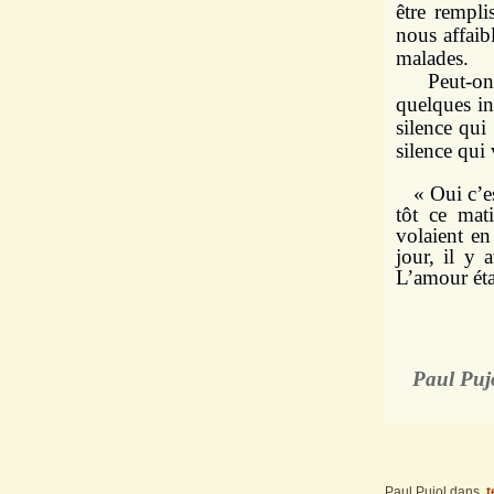
être rempli
nous affaibl
malades.
Peut-on ne
quelques in
silence qui
silence qui 
« Oui c’est
tôt ce mat
volaient en
jour, il y 
L’amour étai
Paul Pujo
Paul Pujol
dans
t