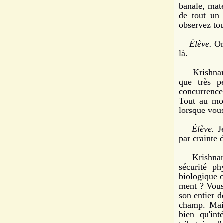
banale, maté
de tout un
observez tou
Élève.
On 
là.
Krishnamur
que très p
concurrence 
Tout au mo
lorsque vous
Élève.
Je
par crainte 
Krishnamurt
sécurité ph
biologique o
ment ? Vous
son entier 
champ. Main
bien qu'int