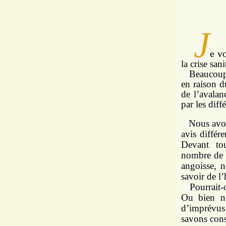
J
e v
la crise sani
Beaucoup d
en raison 
de l’avala
par les diff
Nous avons
avis différ
Devant tou
nombre de p
angoisse, n
savoir de 
Pourrait-on
Ou bien no
d’imprévus 
savons con