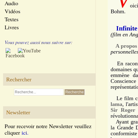
V
Audio
oic
Vidéos
Bohm.
Textes
Livres
Infinite 
(film en Ang
Vous pouvez aussi nous suivre sur:
A propos d
personnelle
En raconta
domaines qu'
emmène dan
Rechercher
Conscience 
représentati
Le film co
lama
, l'art
Sir Roger 
Newsletter
révolutionn
Ayant grand
Pour recevoir notre Newsletter veuillez
la Grande D
cliquer
ici.
conformiste