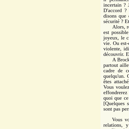
incertain ? 
D'accord ? 
disons que 
sécurité ? 
Alors, reto
est possibl
joyeux, le c
vie. Ou est-
violente, i
découvrir. 
A Brockwood
partout aill
cadre de c
quelqu'un. 
êtes attach
Vous voulez
effondrerez 
quoi que ce
[Quelques si
sont pas p
Vous vo
relations, 