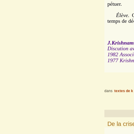
pétuer.
Élève.
C
temps de déc
J.Krishnamu
Discution a
1982 Associ
1977
Krishn
dans
textes de k
De la crise