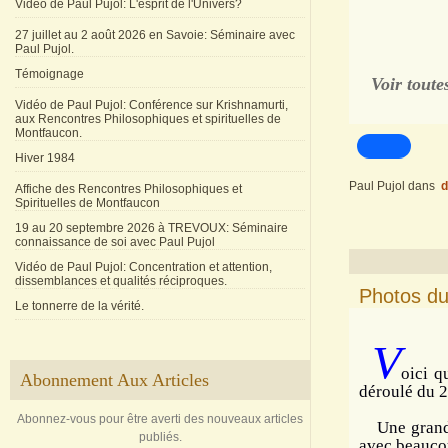
Vidéo de Paul Pujol: L'esprit de l'Univers?
27 juillet au 2 août 2026 en Savoie: Séminaire avec
Paul Pujol.
Témoignage
Voir toute
Vidéo de Paul Pujol: Conférence sur Krishnamurti,
aux Rencontres Philosophiques et spirituelles de
Montfaucon.
Hiver 1984
Paul Pujol
dans
d
Affiche des Rencontres Philosophiques et
Spirituelles de Montfaucon
19 au 20 septembre 2026 à TREVOUX: Séminaire
connaissance de soi avec Paul Pujol
Vidéo de Paul Pujol: Concentration et attention,
dissemblances et qualités réciproques.
Photos du
Le tonnerre de la vérité.
V
oici q
Abonnement Aux Articles
déroulé du 2
Abonnez-vous pour être averti des nouveaux articles
Une grande 
publiés.
avec beaucou