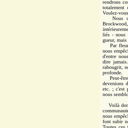
rendrons co
totalement 
Voulez-vous
Nous devri
Brockwood,
intérieuremen
liés - nous
gueur, mais 
Par fleurir
nous empêch
d'entre nou
dire jamais
rabougrit, n
profonde.
Peut-être e
devenions d
etc. ; c'es
nous semblo
Voilà donc 
communauté 
nous empêch
font subir n
Toutes ces 