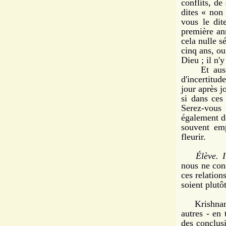
conflits, de
dites « non
vous le dit
première an
cela nulle s
cinq ans, o
Dieu ; il n'y
Et aussi, 
d'incertitud
jour après j
si dans ces
Serez-vous 
également dé
souvent emp
fleurir.
Élève. I
nous ne con
ces relations
soient plutô
Krishnamur
autres - en
des conclus