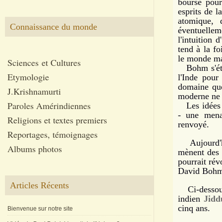
bourse pour
esprits de l
atomique, 
Connaissance du monde
éventuellem
l'intuition 
tend à la f
le monde mac
Sciences et Cultures
Bohm s'était
Etymologie
l'Inde pour
domaine que
J.Krishnamurti
moderne ne 
Paroles Amérindiennes
Les idées r
- une menac
Religions et textes premiers
renvoyé.
Reportages, témoignages
Aujourd'
Albums photos
mènent des 
pourrait rév
David Bohm 
Articles Récents
Ci-desso
indien
Jidd
cinq ans.
Bienvenue sur notre site