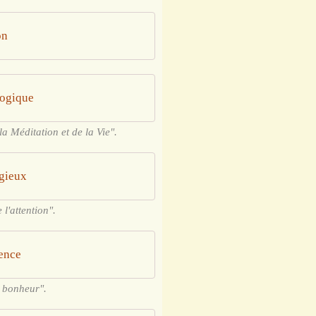
on
logique
 la Méditation et de la Vie".
igieux
 l'attention".
cence
u bonheur".