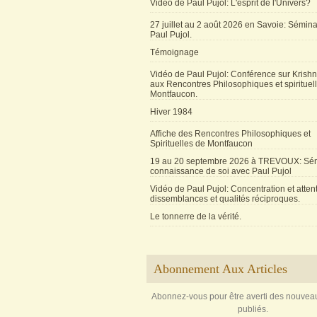
Vidéo de Paul Pujol: L'esprit de l'Univers?
27 juillet au 2 août 2026 en Savoie: Sémin
Paul Pujol.
Témoignage
Vidéo de Paul Pujol: Conférence sur Krishn
aux Rencontres Philosophiques et spirituel
Montfaucon.
Hiver 1984
Affiche des Rencontres Philosophiques et
Spirituelles de Montfaucon
19 au 20 septembre 2026 à TREVOUX: Sém
connaissance de soi avec Paul Pujol
Vidéo de Paul Pujol: Concentration et attent
dissemblances et qualités réciproques.
Le tonnerre de la vérité.
Abonnement Aux Articles
Abonnez-vous pour être averti des nouveau
publiés.