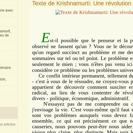
Texte de Krishnamurti: Une révolution
aire avec
amurti,
E
les de
st-il possible que le penseur et la pe
observé ne fassent qu'un ? Vous ne le découv
qu'un regard succinct au problème et me de
sommaires sur tel ou tel point. Le problème e
seulement le mien ; vous n'êtes pas venu ic
inaire
considère ce problème ou les problèmes univer
Ce conflit intérieur permanent, tellement des
ion,
- c'est à
vous
de le résoudre, ne croyez-vous pa
appartient de découvrir comment susciter
radical, au lieu de vous contenter de révolu
divers - politique, économique, administratif.
N'essayez pas de me comprendre ou de 
j'envisage la vie. C'est vous-même qu'il faut
sont vos problèmes auxquels vous devez fa
ensemble, ce qui est précisément ce que n
x articles
causeries, nous pouvons peut-être nous aide
vision plus claire, plus distincte. Mais voir 