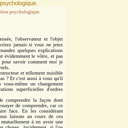
 psychologique.
nsée, l'observateur et l'objet
rirez jamais si vous ne jetez
mandez quelques explications
st évidemment le vôtre, et pas
i pour savoir comment
moi
je
sels.
tructeur et tellement nuisible
s ? Et c'est aussi à vous qu'il
 en vous-même un changement
tions superficielles d'ordres
comprendre la façon dont
 essayer de comprendre, car ce
ire face. En les considérant
ous faisons au cours de ces
r mutuellement à en avoir une
les choses lucidement, si l'on