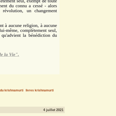
mplètement seul, exempt de toute
ment du connu a cessé - alors
e révolution, un changement
nt à aucune religion, à aucune
de lui-même, complètement seul,
i qu'advient la bénédiction du
e la Vie".
ddu krishnamurti
livres krishnamurti
4 juillet 2021