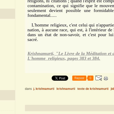
religions, ni citations ; quand l'esprit est co
contamination, ce qui signifie que le mouve
seulement devient possible une formidabl
fondamental.....
L'homme religieux, c'est celui qui n'appartie
nation, à aucune race, qui est, à l'intérieur 
dans un état de non-savoir, et c'est pour lu
sacré.
Krishnamurti, "Le Livre de la Méditation et d
L'homme religieux, pages 383 et 384.
Repost
0
dans
j. krishnamurti
krishnamurti
texte de krishnamurti
ji