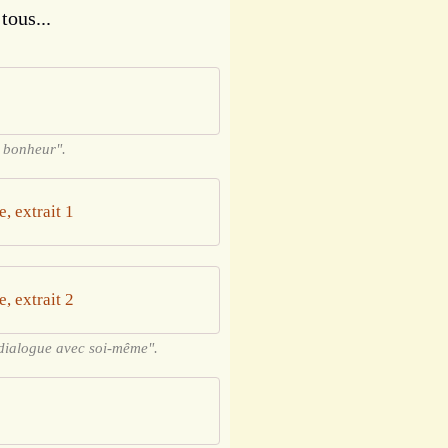
ous...
u bonheur".
, extrait 1
, extrait 2
 dialogue avec soi-même".