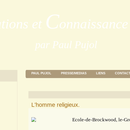
C
ations et
onnaissance 
par Paul Pujol
PAUL PUJOL
PRESSE/MEDIAS
LIENS
CONTAC
L'homme religieux.