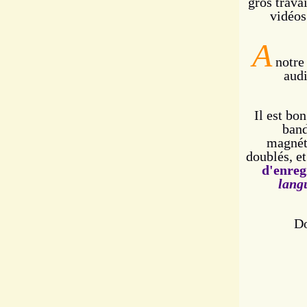
gros trava
vidéos
A
notre 
aud
Il est bo
band
magnéto
doublés, et
d'enreg
lang
Do