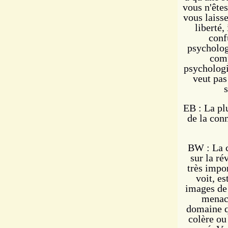
vous n'êtes
vous laiss
liberté,
conf
psycholog
comp
psychologi
veut pas
s
EB : La pl
de la con
BW : La c
sur la ré
très impo
voit, e
images de 
menacé
domaine qu
colère ou