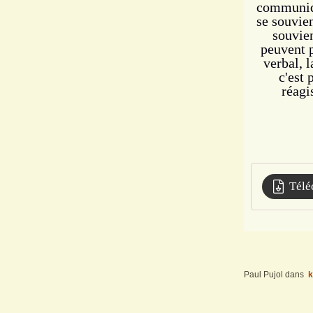
communiqu
se souvien
souvien
peuvent 
verbal, 
c'est 
réagi
Télé
Paul Pujol
dans
k