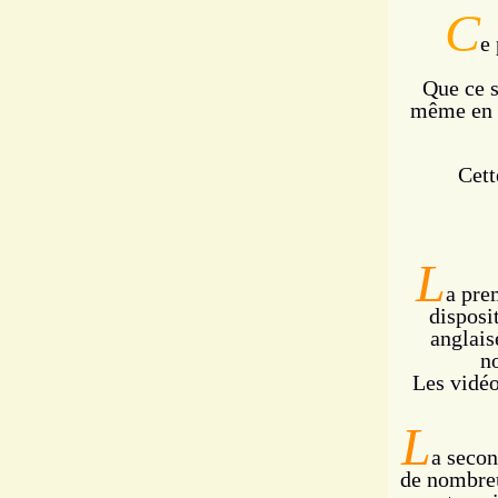
C
e 
Que ce s
même en F
Cett
L
a pre
disposi
anglais
n
Les vidéo
L
a seco
de nombre