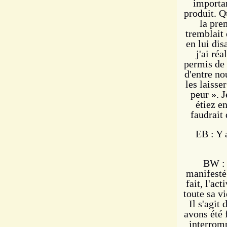
importan
produit. Q
la pre
tremblait 
en lui dis
j'ai réa
permis de 
d'entre no
les laisser
peur ». 
étiez en
faudrait 
EB : Y 
BW : 
manifesté 
fait, l'ac
toute sa v
Il s'agit
avons été 
interromp