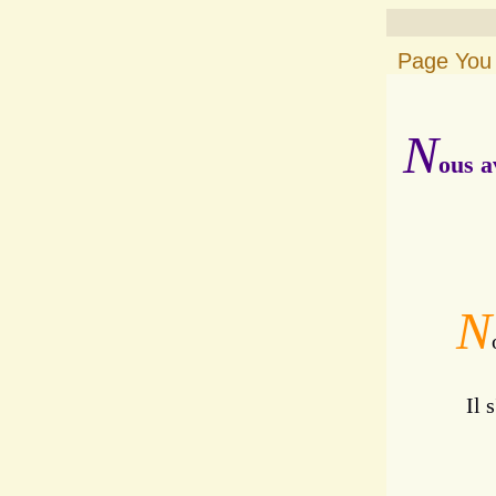
Page You 
N
ous a
N
Il 