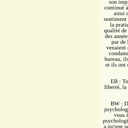
son impl
continué 
ainsi 
sentiment 
la prati
qualité de
des année
par de 
venaient 
condamné
bureau, il
et ils on
EB : To
liberté, l
BW : De
psychologi
vous ê
psychologi
a qu'une s