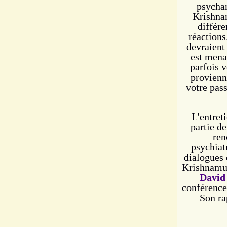
psychan
Krishnam
différe
réactions
devraient
est mena
parfois v
provienn
votre pas
L'entret
partie d
ren
psychiat
dialogues 
Krishnamur
David
conférence
Son ra