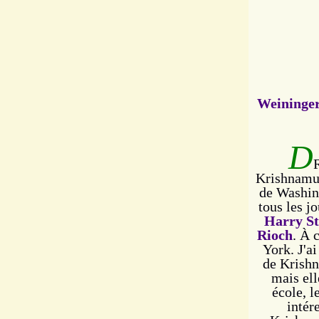
Weininger
D
Krishnamur
de Washing
tous les j
Harry St
Rioch
. À 
York. J'a
de Krishn
mais ell
école, l
intér