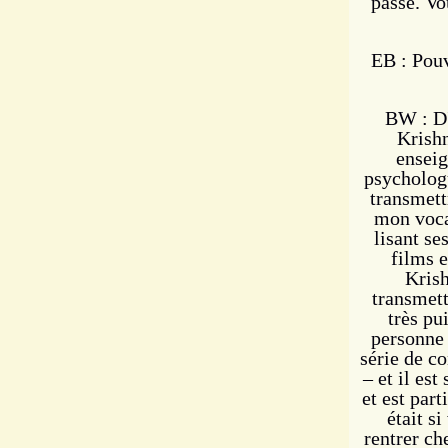
passé. Vo
EB : Pouv
BW : D'
Krishn
enseig
psychologu
transmett
mon voca
lisant se
films e
Krish
transmett
très pu
personne 
série de co
– et il est
et est par
était si
rentrer ch