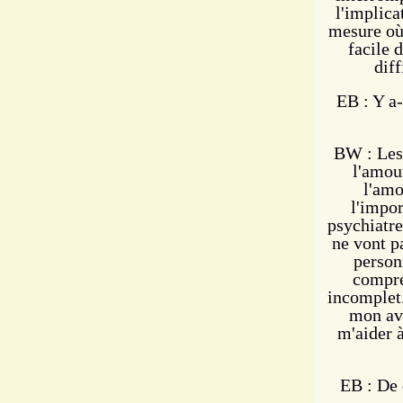
l'implica
mesure où 
facile 
diff
EB : Y a-
BW : Les 
l'amou
l'amo
l'impor
psychiatre
ne vont pa
person
compré
incomplet.
mon avi
m'aider à
EB : De 