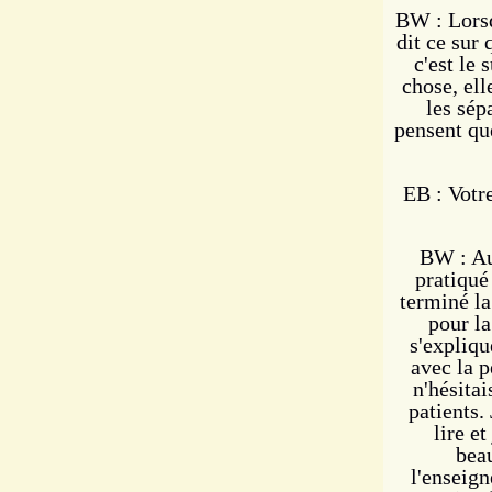
BW : Lorsq
dit ce sur 
c'est le 
chose, ell
les sép
pensent que
EB : Votr
BW : Au
pratiqué
terminé la
pour l
s'expliqu
avec la p
n'hésitai
patients.
lire e
beau
l'enseig