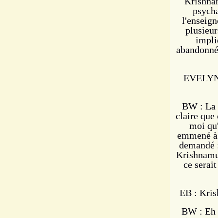
Krishnam
psycha
l'enseig
plusieur
impli
abandonné 
EVELYNE
BW : La 
claire que 
moi qu'
emmené à W
demandé :
Krishnamur
ce serait
EB : Kris
BW : Eh b