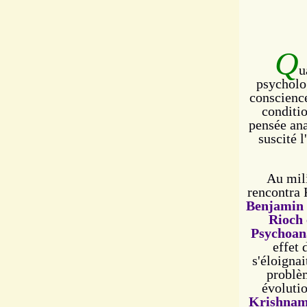
Q
u
psycholog
conscience
conditio
pensée ana
suscité 
Au mil
rencontra 
Benjamin 
Rioch 
Psychoan
effet 
s'éloignai
problè
évoluti
Krishnamu