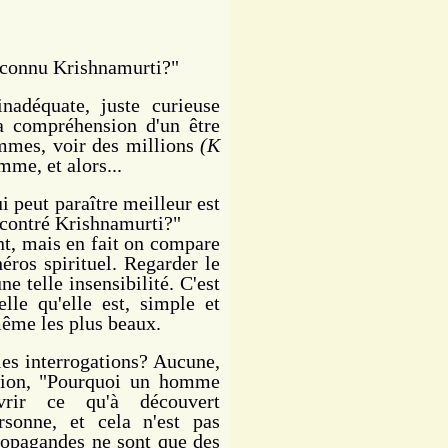
 connu Krishnamurti?"
adéquate, juste curieuse
la compréhension d'un être
mmes, voir des millions
(K
mme, et alors...
 peut paraître meilleur est
ncontré Krishnamurti?"
t, mais en fait on compare
éros spirituel. Regarder le
e telle insensibilité. C'est
elle qu'elle est, simple et
même les plus beaux.
es interrogations? Aucune,
stion, "Pourquoi un homme
vrir ce qu'à découvert
rsonne, et cela n'est pas
propagandes ne sont que des