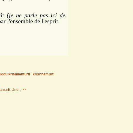
rit
(je ne parle pas ici de
par l'ensemble de l'esprit.
jiddu krishnamurti
krishnamurti
amurti: Une... >>