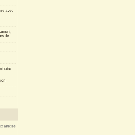
aire avec
amurti,
les de
inaire
ion,
x articles