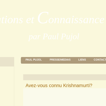
C
ations et
onnaissance 
par Paul Pujol
PAUL PUJOL
PRESSE/MEDIAS
LIENS
CONTAC
Avez-vous connu Krishnamurti?