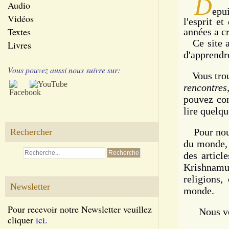
D
Audio
epu
Vidéos
l'esprit e
Textes
années a cr
Ce s
ite 
Livres
d'apprendre
Vous pouvez aussi nous suivre sur:
Vous tro
rencontres
pouvez con
lire quelqu
Pour nous
Rechercher
du monde, 
des articl
Krishnamur
religions,
Newsletter
monde.
Pour recevoir notre Newsletter veuillez
Nous vo
cliquer
ici.