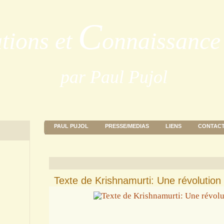
C
ations et
onnaissance 
par Paul Pujol
PAUL PUJOL
PRESSE/MEDIAS
LIENS
CONTAC
Texte de Krishnamurti: Une révolution