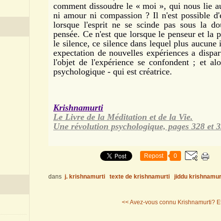
comment dissoudre le « moi », qui nous lie au 
ni amour ni compassion ? Il n'est possible d'
lorsque l'esprit ne se scinde pas sous la d
pensée. Ce n'est que lorsque le penseur et la 
le silence, ce silence dans lequel plus aucune
expectation de nouvelles expériences a disparu
l'objet de l'expérience se confondent ; et alo
psychologique - qui est créatrice.
Krishnamurti
Le Livre de la Méditation et de la Vie.
Une révolution psychologique, pages 328 et 3
Repost
0
dans
j. krishnamurti
texte de krishnamurti
jiddu krishnamur
<< Avez-vous connu Krishnamurti?
E