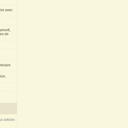
aire avec
amurti,
les de
inaire
ion,
x articles