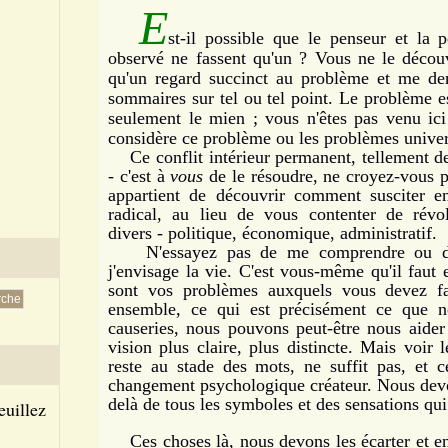
E
st-il possible que le penseur et la pe
observé ne fassent qu'un ? Vous ne le découv
qu'un regard succinct au problème et me de
sommaires sur tel ou tel point. Le problème e
seulement le mien ; vous n'êtes pas venu ic
considère ce problème ou les problèmes univer
Ce conflit intérieur permanent, tellement des
- c'est à
vous
de le résoudre, ne croyez-vous pa
appartient de découvrir comment susciter
radical, au lieu de vous contenter de révolu
divers - politique, économique, administratif.
N'essayez pas de me comprendre ou de 
j'envisage la vie. C'est vous-même qu'il faut
sont vos problèmes auxquels vous devez fa
ensemble, ce qui est précisément ce que n
causeries, nous pouvons peut-être nous aide
vision plus claire, plus distincte. Mais voir 
reste au stade des mots, ne suffit pas, et c
changement psychologique créateur. Nous devo
delà de tous les symboles et des sensations qui 
euillez
Ces choses là, nous devons les écarter et en