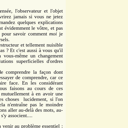
nsée, l'observateur et l'objet
rirez jamais si vous ne jetez
mandez quelques explications
st évidemment le vôtre, et pas
i pour savoir comment
moi
je
sels.
tructeur et tellement nuisible
s ? Et c'est aussi à vous qu'il
 en vous-même un changement
tions superficielles d'ordres
comprendre la façon dont
 essayer de comprendre, car ce
ire face. En les considérant
ous faisons au cours de ces
r mutuellement à en avoir une
les choses lucidement, si l'on
ela n'entraîne pas le moindre
ns aller au-delà des mots, au-
s'y associent....
 venir au problème essentiel :