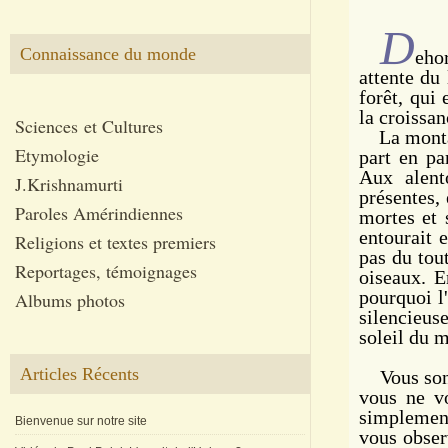
D
Connaissance du monde
eho
attente du
forêt, qui
la croissan
Sciences et Cultures
La montagne
Etymologie
part en pa
Aux alent
J.Krishnamurti
présentes, 
Paroles Amérindiennes
mortes et 
entourait 
Religions et textes premiers
pas du tou
Reportages, témoignages
oiseaux. E
pourquoi l
Albums photos
silencieus
soleil du m
Articles Récents
Vous songi
vous ne vo
simplement
Bienvenue sur notre site
vous observ