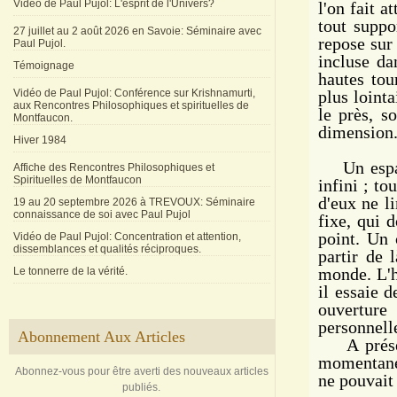
Vidéo de Paul Pujol: L'esprit de l'Univers?
l'on fait a
tout suppo
27 juillet au 2 août 2026 en Savoie: Séminaire avec
repose sur
Paul Pujol.
incluse da
Témoignage
hautes tou
Vidéo de Paul Pujol: Conférence sur Krishnamurti,
plus lointa
aux Rencontres Philosophiques et spirituelles de
le près, s
Montfaucon.
dimension
Hiver 1984
Un espace 
Affiche des Rencontres Philosophiques et
Spirituelles de Montfaucon
infini ; t
d'eux ne l
19 au 20 septembre 2026 à TREVOUX: Séminaire
connaissance de soi avec Paul Pujol
fixe, qui 
point. Un 
Vidéo de Paul Pujol: Concentration et attention,
dissemblances et qualités réciproques.
partir de 
monde. L'h
Le tonnerre de la vérité.
il essaie 
ouverture 
personnell
Abonnement Aux Articles
A présent,
momentaném
Abonnez-vous pour être averti des nouveaux articles
ne pouvait
publiés.