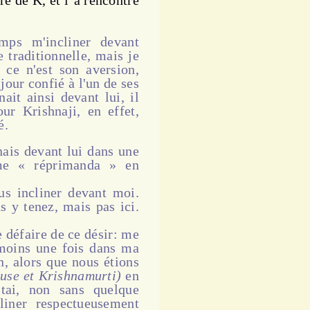
re de K, et l’a rencontré
mps m'incliner devant
 traditionnelle, mais je
 ce n'est son aversion,
 jour confié à l'un de ses
ait ainsi devant lui, il
ur Krishnaji, en effet,
é.
ais devant lui dans une
 me « réprimanda » en
 incliner devant moi.
s y tenez, mais pas ici.
e défaire de ce désir: me
moins une fois dans ma
en, alors que nous étions
ouse et Krishnamurti)
en
citai, non sans quelque
liner respectueusement