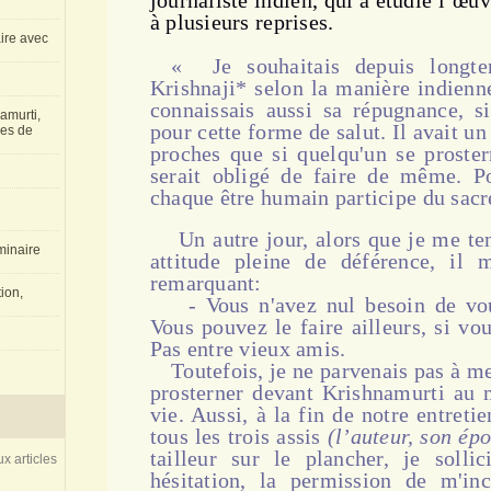
journaliste indien, qui a étudié l’œuv
à plusieurs reprises.
aire avec
« Je souhaitais depuis longte
Krishnaji* selon la manière indienne
connaissais aussi sa répugnance, si
amurti,
pour cette forme de salut. Il avait un
les de
proches que si quelqu'un se prostern
serait obligé de faire de même. Po
chaque être humain participe du sacr
Un autre jour, alors que je me ten
inaire
attitude pleine de déférence, il
remarquant:
ion,
- Vous n'avez nul besoin de vous
Vous pouvez le faire ailleurs, si vou
Pas entre vieux amis.
Toutefois, je ne parvenais pas à m
prosterner devant Krishnamurti au 
vie. Aussi, à la fin de notre entreti
tous les trois assis
(l’auteur, son ép
tailleur sur le plancher, je solli
x articles
hésitation, la permission de m'inc