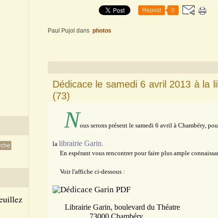
Repost
0
Paul Pujol
dans
photos
Dédicace le samedi 6 avril 2013 à la l
(73)
N
ous serons présent le samedi 6 avril à Chambéry, pou
librairie Garin
la
.
En espérant vous rencontrer pour faire plus ample connaissa
Voir l'affiche ci-dessous :
euillez
Librairie Garin, boulevard du Théatre
73000 Chambéry