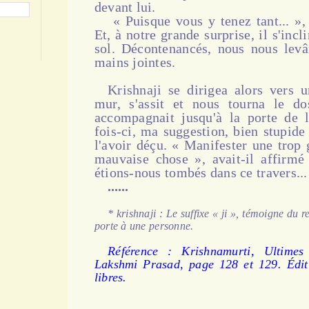
devant lui.
« Puisque vous y tenez tant... », 
Et, à notre grande surprise, il s'inc
sol. Décontenancés, nous nous levâ
mains jointes.
Krishnaji se dirigea alors vers u
mur, s'assit et nous tourna le dos
accompagnait jusqu'à la porte de 
fois-ci, ma sug­gestion, bien stupid
l'avoir déçu. « Manifester une trop
mauvaise chose », avait-il affirmé
étions-nous tombés dans ce travers..
......
* krishnaji : Le suffixe « ji », témoigne du r
porte à une personne.
Référence : Krishnamurti, Ultimes 
Lakshmi Prasad, page 128 et 129. Édit
libres.