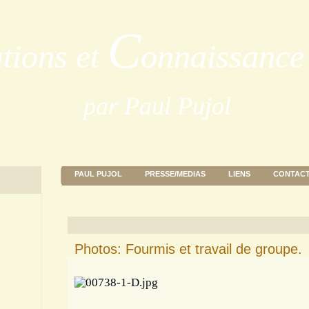
C
ations et
onnaissance 
par Paul Pujol
PAUL PUJOL
PRESSE/MEDIAS
LIENS
CONTAC
Photos: Fourmis et travail de groupe.