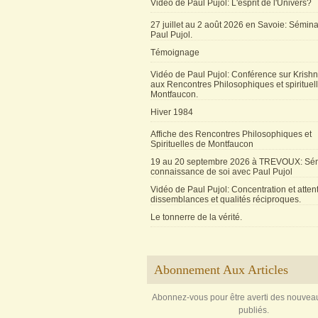
Vidéo de Paul Pujol: L'esprit de l'Univers?
27 juillet au 2 août 2026 en Savoie: Sémin
Paul Pujol.
Témoignage
Vidéo de Paul Pujol: Conférence sur Krishn
aux Rencontres Philosophiques et spirituel
Montfaucon.
Hiver 1984
Affiche des Rencontres Philosophiques et
Spirituelles de Montfaucon
19 au 20 septembre 2026 à TREVOUX: Sém
connaissance de soi avec Paul Pujol
Vidéo de Paul Pujol: Concentration et attent
dissemblances et qualités réciproques.
Le tonnerre de la vérité.
Abonnement Aux Articles
Abonnez-vous pour être averti des nouveau
publiés.