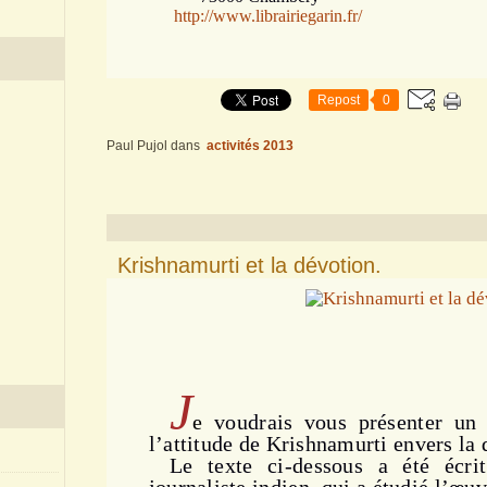
http://www.librairiegarin.fr/
Repost
0
Paul Pujol
dans
activités 2013
Krishnamurti et la dévotion.
J
e
voudrais vous présenter un 
l’attitude de Krishnamurti envers la 
Le texte ci-dessous a été écri