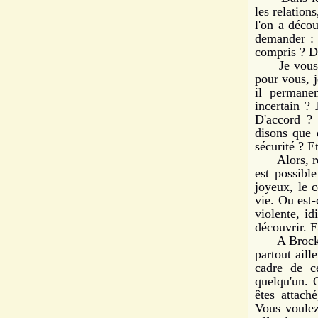
les relation
l'on a décou
demander : 
compris ? D
Je vous sui
pour vous, j
il permanen
incertain ? 
D'accord ? 
disons que 
sécurité ? 
Alors, reto
est possibl
joyeux, le c
vie. Ou est-
violente, i
découvrir. 
A Brockwood
partout aill
cadre de c
quelqu'un. 
êtes attach
Vous voulez