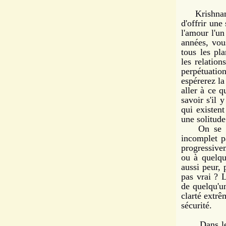
Krishnamurt
d'offrir un
l'amour l'un
années, vous
tous les pl
les relation
per­pétuati
espérerez la
aller à ce 
savoir s'il 
qui existen
une solitude
On se sent
incomplet p
progressivem
ou à quelque
aussi peur, 
pas vrai ? 
de quelqu'un
clarté extrê
sécurité.
Dans les re