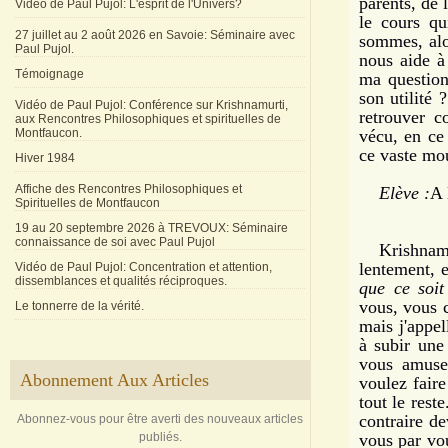
parents, de 
Vidéo de Paul Pujol: L'esprit de l'Univers?
le cours qu
27 juillet au 2 août 2026 en Savoie: Séminaire avec
sommes, alo
Paul Pujol.
nous aide à
Témoignage
ma question
son utilité
Vidéo de Paul Pujol: Conférence sur Krishnamurti,
retrouver c
aux Rencontres Philosophiques et spirituelles de
Montfaucon.
vécu, en ce
ce vaste mo
Hiver 1984
Affiche des Rencontres Philosophiques et
Elève :
A 
Spirituelles de Montfaucon
19 au 20 septembre 2026 à TREVOUX: Séminaire
connaissance de soi avec Paul Pujol
Krishnamurti
lentement, 
Vidéo de Paul Pujol: Concentration et attention,
dissemblances et qualités réciproques.
que ce soit
vous, vous 
Le tonnerre de la vérité.
mais j'appel
à subir une
vous amuse
Abonnement Aux Articles
voulez faire
tout le rest
contraire de
Abonnez-vous pour être averti des nouveaux articles
publiés.
vous par vo