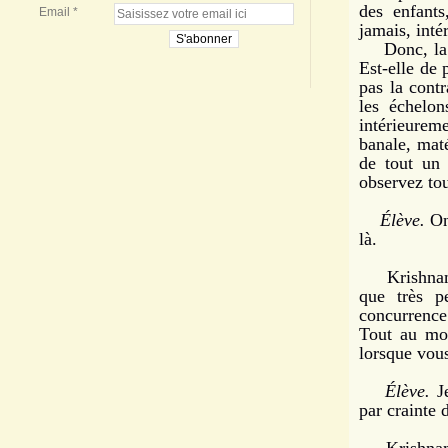
des enfants
Email
jamais, int
Donc, la pr
Est-elle de 
pas la contr
les échelon
intérieurem
banale, maté
de tout un
observez tou
Élève.
On 
là.
Krishnamur
que très p
concurrence 
Tout au mo
lorsque vous
Élève.
Je
par crainte 