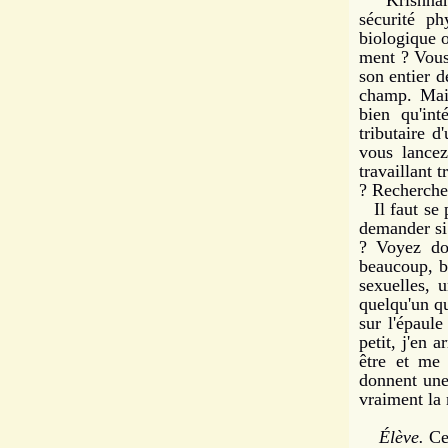
Krishnamurt
sécurité ph
biologique o
ment ? Vous
son entier 
champ. Main
bien qu'int
tributaire d
vous lancez
travaillant t
? Recher­che
Il faut se p
demander si
? Voyez do
beaucoup, be
sexuelles, 
quelqu'un qu
sur l'épaule
petit, j'en a
être et me 
donnent une 
vraiment la 
Élève.
Ces