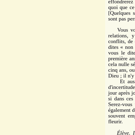
effondrerez 
quoi que ce
[Quelques si
sont pas p
Vous vo
relations, 
conflits, de
dites « non
vous le dit
première an
cela nulle s
cinq ans, o
Dieu ; il n'y
Et aussi, 
d'incertitud
jour après j
si dans ces
Serez-vous 
également dé
souvent emp
fleurir.
Élève. I