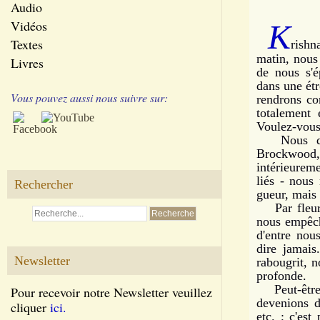
Audio
Vidéos
K
Textes
rishn
matin, nous
Livres
de nous s'é
dans une étr
Vous pouvez aussi nous suivre sur:
rendrons co
totalement 
Voulez-vous
Nous devri
Brockwood,
intérieuremen
liés - nous
Rechercher
gueur, mais 
Par fleurir
nous empêch
d'entre nou
dire jamais
Newsletter
rabougrit, n
profonde.
Peut-être e
Pour recevoir notre Newsletter veuillez
devenions d
cliquer
ici.
etc. ; c'es