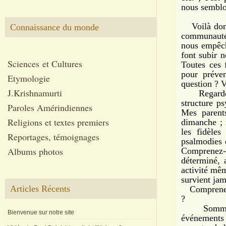
nous semblo
Voilà donc 
Connaissance du monde
communauté 
nous empêch
font subir n
Sciences et Cultures
Toutes ces 
pour préve
Etymologie
question ? 
J.Krishnamurti
Regardez. 
structure p
Paroles Amérindiennes
Mes parents
Religions et textes premiers
dimanche ; i
les fidèles
Reportages, témoignages
psalmodies d
Albums photos
Comprenez-v
déterminé, 
activité mêm
survient jam
Articles Récents
Comprenez-v
?
Sommes-no
Bienvenue sur notre site
événements 