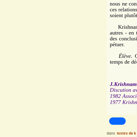
nous ne con
ces relations
soient plutô
Krishnamur
autres - en
des conclus
pétuer.
Élève.
C
temps de déc
J.Krishnamu
Discution a
1982 Associ
1977
Krishn
dans
textes de k