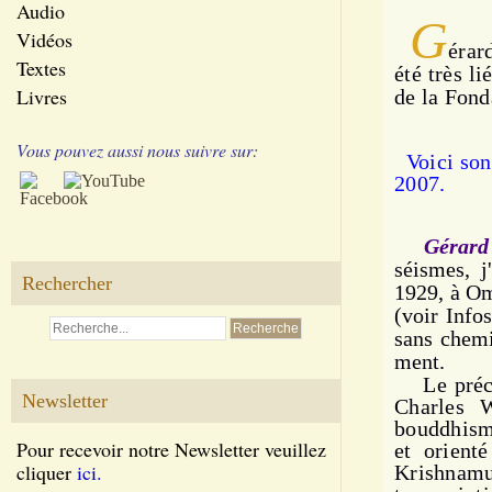
Audio
G
Vidéos
érar
Textes
été très l
Livres
de la Fond
Vous pouvez aussi nous suivre sur:
Voici son
2007.
Gérard 
séismes, j
Rechercher
1929, à Om
(voir Info
sans che­mi
ment.
Le préc
Newsletter
Charles W
bouddhism
Pour recevoir notre Newsletter veuillez
et orient
cliquer
ici.
Krishnam