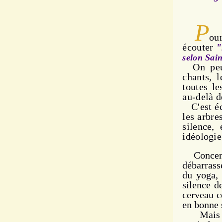
P
ou
écouter
"
selon Sain
On peu
chants, l
toutes le
au-delà d
C'est éc
les arbre
silence,
idéologie
Concerna
débarrass
du yoga, 
silence d
cerveau c
en bonne s
Mais di