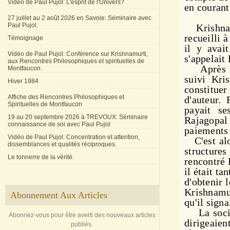
Vidéo de Paul Pujol: L'esprit de l'Univers?
en courant
27 juillet au 2 août 2026 en Savoie: Séminaire avec
Paul Pujol.
Krishnamur
recueilli 
Témoignage
il y avait
Vidéo de Paul Pujol: Conférence sur Krishnamurti,
s'appelait
aux Rencontres Philosophiques et spirituelles de
Après la 
Montfaucon.
suivi Kri
Hiver 1984
constituer
Affiche des Rencontres Philosophiques et
d'au­teur.
Spirituelles de Montfaucon
payait se
19 au 20 septembre 2026 à TREVOUX: Séminaire
Rajagopal 
connaissance de soi avec Paul Pujol
paiements 
Vidéo de Paul Pujol: Concentration et attention,
C'est alor
dissemblances et qualités réciproques.
structures
Le tonnerre de la vérité.
rencontré 
il était ta
d'obtenir 
Krishnamur
Abonnement Aux Articles
qu'il sign
La société
Abonnez-vous pour être averti des nouveaux articles
dirigeaien
publiés.