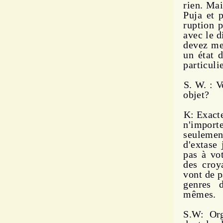
rien. Mai
Puja et 
ruption 
avec le d
devez me 
un état d
particuli
S. W. : V
objet?
K: Exacte
n'import
seulement
d'extase
pas à vot
des croya
vont de p
genres 
mêmes.
S.W: Org