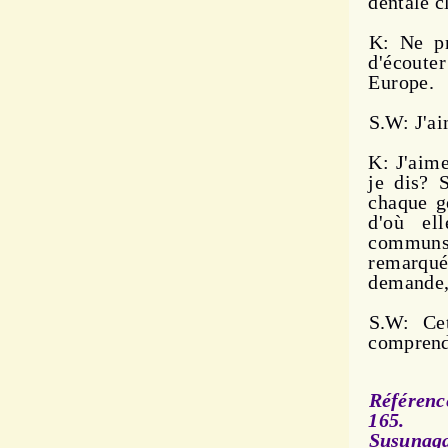
dentale c
K: Ne pr
d'écouter
Europe.
S.W: J'a
K: J'aim
je dis? 
chaque g
d'où el
communs
remarqu
demande, 
S.W: Cet
comprends
Référenc
165.
Susunaga