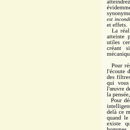
atteindrez
évidemmen
synonym
est incond
et effets.
La réalit
atteinte
utiles ce
créant s
mécaniqu
Pour résu
l'écoute 
des filtr
qui vous
l'œuvre d
la pensée,
Pour déco
intellig
delà ce 
quand le 
existe q
hommes, 