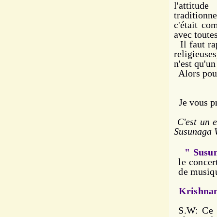
l'attitud
traditionn
c'était co
avec toutes
Il faut ra
religieuse
n'est qu'un
Alors pourq
Je vous pr
C'est un e
Susunaga W
" Susu
le concer
de musiqu
Krishna
S.W: Ce q