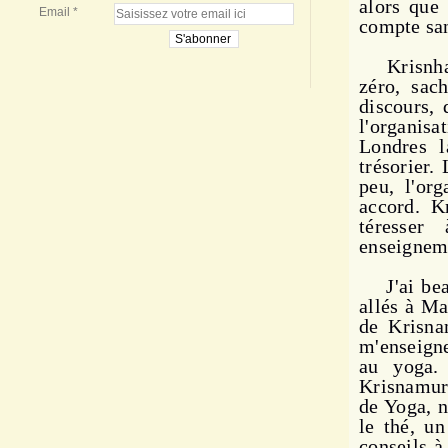
alors que 
Email
compte sa
Krisnhamur
zéro, sac
discours, 
l'organis
Londres l
trésorier.
peu, l'or
accord. Kr
téresser
enseignem
J'ai beau
allés à M
de Krisna
m'ensei­gn
au yoga.
Krisnamurt
de Yoga, n
le thé, u
conseils à