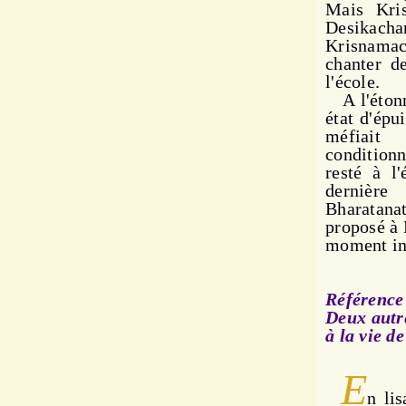
Mais Kris
Desikacha
Krisnamac
chanter d
l'éco­le.
A l'étonn
état d'épu
méfiait
conditionn
resté à l'
dernière
Bharatanat
proposé à 
moment in
Référence 
Deux autre
à la vie d
E
n li