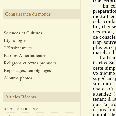
transcript
En
co
préparatio
Connaissance du monde
mettait en 
cela coula
lui, il ens
des mots, 
Sciences et Cultures
de conscie
Etymologie
trop sou­v
plusieurs 
J.Krishnamurti
marchandis
Paroles Amérindiennes
La transcr
Religions et textes premiers
Carlos Sua
cette simp
Reportages, témoignages
ve aucune 
Albums photos
suggé­rait
son inno­c
chalet où 
attendez !
Articles Récents
tenant à l
que j'ai t
étions loi
Bienvenue sur notre site
compte de c