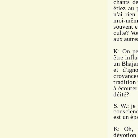
chants de
étiez au 
n'ai rie
moi-même
souvent e
culte? Vo
aux autre
K: On pe
être infl
un Bhajan
et d'ign
croyances
tradition
à
écouter
déité?
S. W.: je
conscienc
est un é
K: Oh, n
dévotion 