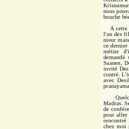
Krisnamurt
nous pouva
bouche bée
A cette ép
l'un des f
nieur mais
ce der­nie
métier d'
demandé si
Saanen, D
invité Des
contré. L'i
avec Desi
pra­nayama 
Quelques
Madras. Se
de confé­r
pour aller
rencontré 
chez moi 