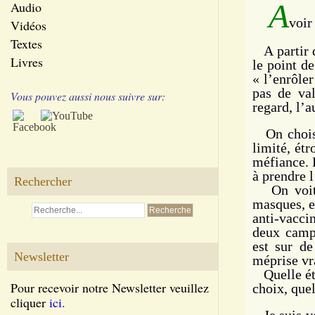
A
Audio
voir
Vidéos
Textes
A partir d
Livres
le point de
« l’enrôle
pas de val
Vous pouvez aussi nous suivre sur:
regard, l’a
On choisit
limité, étr
méfiance. 
à prendre 
Rechercher
On voit bi
masques, et
anti-vacci
deux camps
est sur de
Newsletter
méprise vr
Quelle étr
Pour recevoir notre Newsletter veuillez
choix, quel
cliquer
ici.