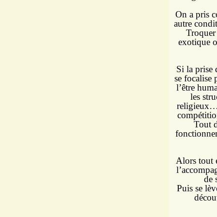
On a pris 
autre condi
Troquer
exotique o
Si la prise
se focalise
l’être huma
les str
religieux…
compétitio
Tout d
fonctionnem
Alors tout 
l’accompagn
de 
Puis se lèv
découv