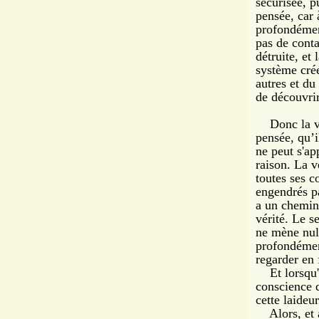
sécurisée, p
pensée, car 
profondément
pas de conta
détruite, et 
système crée
autres et d
de découvrir
Donc la véri
pensée, qu’i
ne peut s'ap
raison. La v
toutes ses c
engendrés pa
a un chemin 
vérité. Le s
ne mène null
profondément
regarder en 
Et lorsqu'on
conscience d
cette laideu
Alors, et a