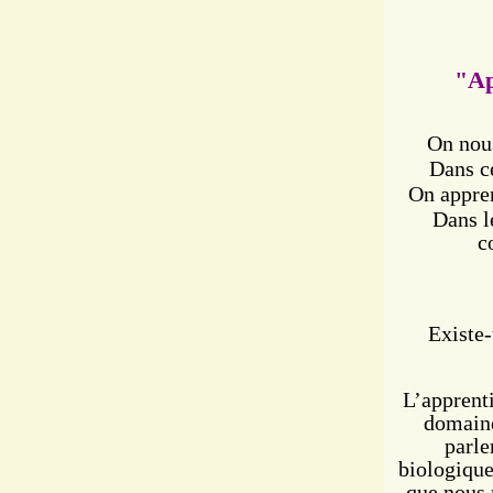
"Ap
On nous
Dans ce
On appren
Dans l
c
Existe-
L
’apprenti
domaine
parl
biologique
que nous 