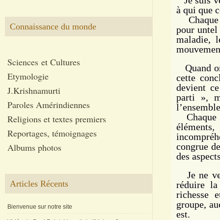
Je suis vé
à qui que c
Chaque per
Connaissance du monde
pour untel
maladie, l
mouvemen
Sciences et Cultures
Quand on c
Etymologie
cette conc
devient c
J.Krishnamurti
parti », 
Paroles Amérindiennes
l’ensemble
Chaque par
Religions et textes premiers
élément
Reportages, témoignages
incompréhe
congrue de
Albums photos
des aspects
Je ne veux
Articles Récents
réduire l
richesse 
groupe, au
Bienvenue sur notre site
est.