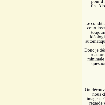
pour d’a
fin.
Alo
Le conditi
court inst
toujour
idéologi
automatique
e
Donc je déc
« autor
minimale d
questio
On découvr
nous ch
image ». O
regarde v