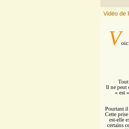
Vidéo de P
V
oic
Tout
Il ne peut
« est 
Pourtant i
Cette prise
est-elle 
certains c