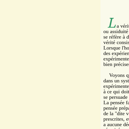
L
a
véri
ou assiduité
se réfère à 
vérité consi
Lorsque l'h
des expérie
expérimente 
bien précise
Voyons que 
dans un syst
expérimente 
à ce qui doi
se persuade 
La pensée f
pensée prépa
de la "dite 
prescrites, 
a aucune déc