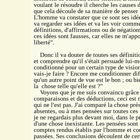
voulant le résoudre il cherche les causes de
que cela découle de sa manière de penser e
L'homme va constater que ce sont ses idées
va regarder ses idées et va les voir comm
définitions, d'affirmations ou de négations 
ces idées sont fausses, car elles ne
m'appor
liberté".
Donc il va douter de toutes ses définitio
et comprendre qu'il s'était persuadé lui-mê
conditionné pour un certain type de visio
vais-je faire ? Encore me conditionner d
qu'un autre point de vue est le bon ; ou bi
la
chose telle qu'elle est ?"
Voyons que je me suis convaincu grâce à
comparaisons et des déductions, ceci est m
qui ne l'est pas. J'ai comparé la chose pr
absentes, ou à mes pensées sur toutes ces
je ne regardais plus devant moi, dans le pr
d'une chose inexistante. Les pensées son
comptes rendus établis par l'homme et co
passées. Ses conclusions découlent de cer