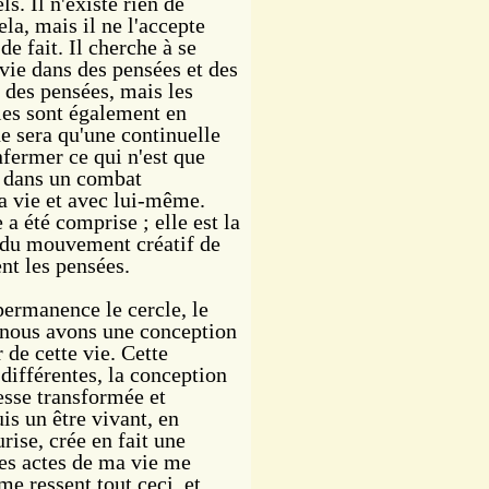
. Il n'existe rien de
la, mais il ne l'accepte
 de fait. Il cherche à se
vie dans des pensées et des
 des pensées, mais les
les sont également en
 sera qu'une continuelle
nfermer ce qui n'est que
 dans un combat
la vie et avec lui-même.
a été comprise ; elle est la
et du mouvement créatif de
ent les pensées.
rmanence le cercle, le
t nous avons une conception
 de cette vie. Cette
 différentes, la conception
 cesse transformée et
is un être vivant, en
ise, crée en fait une
les actes de ma vie me
e ressent tout ceci, et