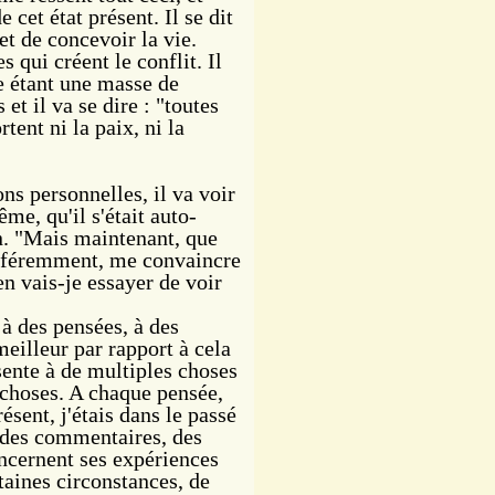
 cet état présent. Il se dit
t de concevoir la vie.
 qui créent le conflit. Il
e étant une masse de
et il va se dire : "toutes
tent ni la paix, ni la
ns personnelles, il va voir
me, qu'il s'était auto-
n. "Mais maintenant, que
ifféremment, me convaincre
en vais-je essayer de voir
 des pensées, à des
eilleur par rapport à cela
ésente à de multiples choses
 choses. A chaque pensée,
ésent, j'étais dans le passé
t des commentaires, des
ncernent ses expériences
taines circonstances, de