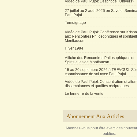
Vidéo de Paul Pujol: L'esprit de l'Univers?
27 juillet au 2 août 2026 en Savoie: Sémin
Paul Pujol.
Témoignage
Vidéo de Paul Pujol: Conférence sur Krishn
aux Rencontres Philosophiques et spirituel
Montfaucon.
Hiver 1984
Affiche des Rencontres Philosophiques et
Spirituelles de Montfaucon
19 au 20 septembre 2026 à TREVOUX: Sém
connaissance de soi avec Paul Pujol
Vidéo de Paul Pujol: Concentration et attent
dissemblances et qualités réciproques.
Le tonnerre de la vérité.
Abonnement Aux Articles
Abonnez-vous pour être averti des nouveau
publiés.