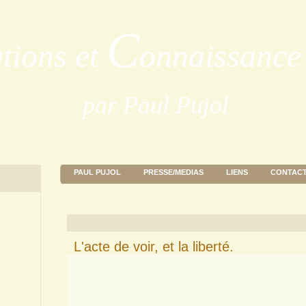
C
ations et
onnaissance 
par Paul Pujol
PAUL PUJOL
PRESSE/MEDIAS
LIENS
CONTAC
L'acte de voir, et la liberté.