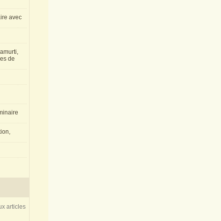
aire avec
amurti,
les de
inaire
ion,
x articles