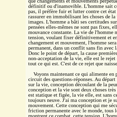
que changements et mouvements perpétuels
définitif ou d'inamovible. L'homme sait ce
pas, il préfère fuir et lutter contre cet état
rassurer en immobilisant les choses de la 
images. L'homme a bâti ses certitudes sur
pensées elles-mêmes ne sont pas fixes, el
mouvance constante. La vie de l'homme ne
tension, voulant fixer définitivement et e
changement et mouvement, l'homme sera
permanent, dans un conflit sans fin avec 
Donc le point de départ, la cause première 
non-acceptation de la vie, elle est le rej
tout ce qui est. C'est de ce
rejet que naiss
Voyons maintenant ce qui alimente en pe
circuit des questions-réponses. Au dépar
sur la vie, conception découlant de la peur
conception et la vie sont deux choses très
est statique et figée, la vie elle, est sans
toujours neuve. J'ai ma conception et je su
mouvement. Cette conception qui me sécur
friction permanente avec le monde, tous 
montrent ce combat, cette tension. L'homm