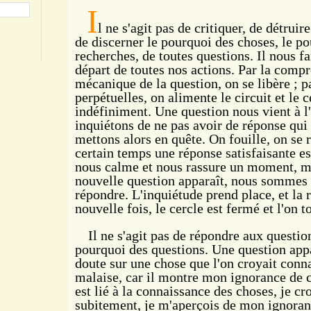
I
l ne s'agit pas de critiquer, de détruir
de discerner le pourquoi des choses, le po
recherches, de toutes questions. Il nous f
départ de toutes nos actions. Par la comp
mécanique de la question, on se libère ; p
perpétuelles, on alimente le circuit et le 
indéfiniment. Une question nous vient à l'
inquiétons de ne pas avoir de réponse qu
mettons alors en quête. On fouille, on se 
certain temps une réponse satisfaisante e
nous calme et nous rassure un moment, m
nouvelle question apparaît, nous sommes 
répondre. L'inquiétude prend place, et l
nouvelle fois, le cercle est fermé et l'on 
Il ne s'agit pas de répondre aux question
pourquoi des questions. Une question appa
doute sur une chose que l'on croyait conna
malaise, car il montre mon ignorance de c
est lié à la connaissance des choses, je cr
subitement, je m'aperçois de mon ignoranc