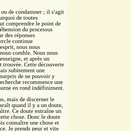
e ou de condamner ; il s'agit
urquoi de toutes
aut comprendre le point de
réhension du processus
ar des réponses
cercle continue
esprit, nous nous
i nous comble. Nous nous
renseigne, et après un
st trouvée. Cette découverte
ais subitement une
surpris de ne pouvoir y
a recherche recommence une
tourne en
rond indéfiniment.
s, mais de discerner le
raît quand il y a un doute,
ître. Ce doute entraîne un
ette chose. Donc le doute
ois connaître une chose et
e. Je prends peur et vite