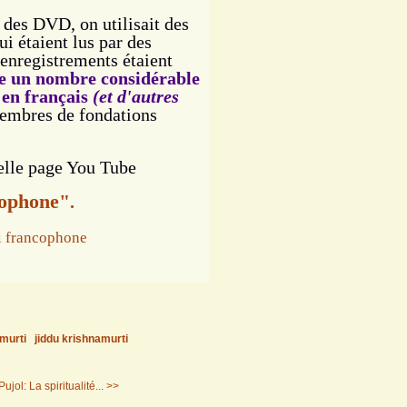
n des DVD, on utilisait des
i étaient lus par des
 enregistrements étaient
te un nombre considérable
 en français
(et d'autres
 membres de fondations
elle page You Tube
cophone"
.
murti
jiddu krishnamurti
ujol: La spiritualité... >>