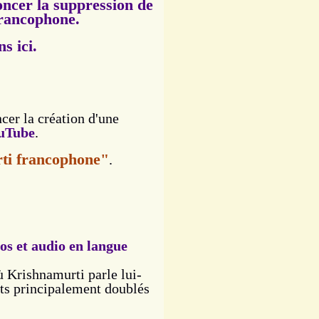
oncer la suppression de
francophone.
ns ici.
cer la création d'une
uTube
.
ti francophone"
.
os et audio en langue
ù Krishnamurti parle lui-
ts principalement doublés