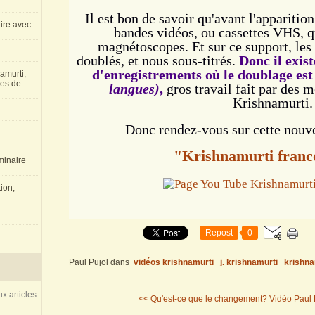
Il est bon de savoir qu'avant l'apparitio
aire avec
bandes vidéos, ou cassettes VHS, qu
magnétoscopes. Et sur ce support, les
doublés, et nous sous-titrés.
Donc il exis
d'enregistrements où le doublage est
amurti,
les de
langues)
,
gros travail fait par des
Krishnamurti.
Donc rendez-vous sur cette nouv
"Krishnamurti fran
inaire
ion,
Repost
0
Paul Pujol
dans
vidéos krishnamurti
j. krishnamurti
krishna
x articles
<< Qu'est-ce que le changement?
Vidéo Paul P