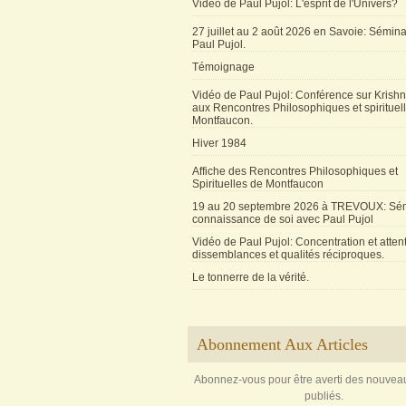
Vidéo de Paul Pujol: L'esprit de l'Univers?
27 juillet au 2 août 2026 en Savoie: Sémin
Paul Pujol.
Témoignage
Vidéo de Paul Pujol: Conférence sur Krishn
aux Rencontres Philosophiques et spirituel
Montfaucon.
Hiver 1984
Affiche des Rencontres Philosophiques et
Spirituelles de Montfaucon
19 au 20 septembre 2026 à TREVOUX: Sém
connaissance de soi avec Paul Pujol
Vidéo de Paul Pujol: Concentration et attent
dissemblances et qualités réciproques.
Le tonnerre de la vérité.
Abonnement Aux Articles
Abonnez-vous pour être averti des nouveau
publiés.