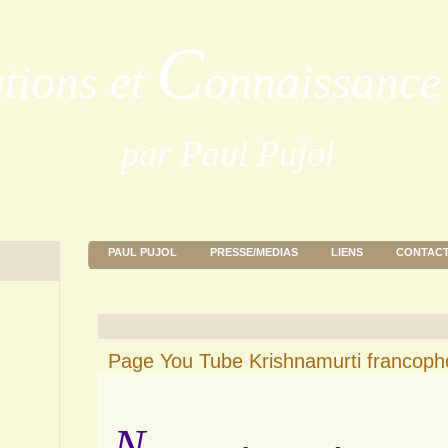
C
ations et
onnaissance 
par Paul Pujol
PAUL PUJOL
PRESSE/MEDIAS
LIENS
CONTAC
Page You Tube Krishnamurti francop
N