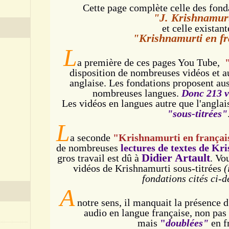
Cette page complète celle des fond
"J. Krishnamur
et celle existant
"Krishnamurti en fr
L
a première de ces pages You Tube,
disposition de nombreuses vidéos et a
anglaise. Les fondations proposent aus
nombreuses langues.
Donc 213 v
Les vidéos en langues autre que l'angla
"sous-titrées"
L
a seconde
"Krishnamurti en françai
de nombreuses
lectures de textes de Kr
Didier Artault
gros travail est dû à
. Vo
vidéos de Krishnamurti sous-titrées
(
fondations cités ci-d
A
notre sens, il manquait la présence d
audio en langue française, non pa
mais
"
doublées"
en f