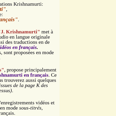
ations Krishnamurti:
ti"
,
e:
ançais"
.
"J. Krishnamurti"
met à
udio en langue originale
si des traductions en de
idéos en français
.
is, sont proposées en mode
.
s"
, propose principalement
ishnamurti en français
. Ce
us trouverez aussi quelques
issues de la page K des
essus)
.
'enregistrements vidéos et
s en mode
sous-titrés
,
rançais.