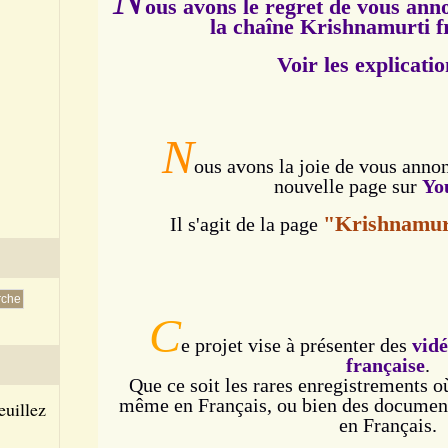
ous avons le regret de vous ann
la chaîne Krishnamurti 
Voir les explicatio
N
ous avons la joie de vous annon
nouvelle page sur
Yo
"Krishnamur
Il s'agit de la page
C
e projet vise à présenter des
vidé
française
.
Que ce soit les rares enregistrements o
même en Français, ou bien des documen
euillez
en Français.