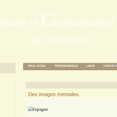
C
ations et
onnaissance 
par Paul Pujol
PAUL PUJOL
PRESSE/MEDIAS
LIENS
CONTAC
Des images mentales.