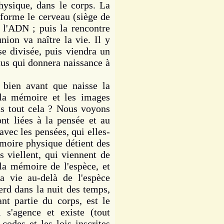
hysique, dans le corps. La
 forme le cerveau (siège de
s, l'ADN ; puis la rencontre
nion va naître la vie. Il y
se divisée, puis viendra un
us qui donnera naissance à
ien avant que naisse la
e la mémoire et les images
ns tout cela ? Nous voyons
t liées à la pensée et au
vec les pensées, qui elles-
moire physique détient des
s viellent, qui viennent de
 la mémoire de l'espèce, et
a vie au-delà de l'espèce
rd dans la nuit des temps,
ant partie du corps, est le
 s'agence et existe (tout
odes et les lois inscrites