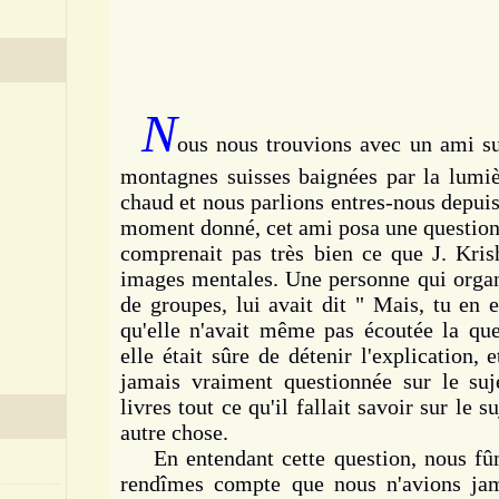
N
ous nous trouvions avec un ami su
montagnes suisses baignées par la lumière
chaud et nous parlions entres-nous depui
moment donné, cet ami posa une question s
comprenait pas très bien ce que J. Kris
images mentales. Une personne qui organi
de groupes, lui avait dit " Mais, tu en e
qu'elle n'avait même pas écoutée la ques
elle était sûre de détenir l'explication, e
jamais vraiment questionnée sur le suj
livres tout ce qu'il fallait savoir sur le s
autre chose.
En entendant cette question, nous fûm
rendîmes compte que nous n'avions jam