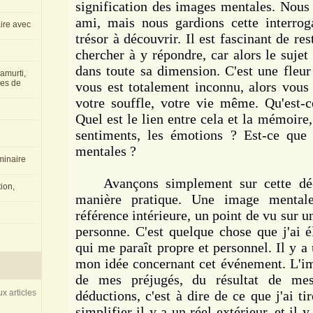
signification des images mentales. Nous
ami, mais nous gardions cette interro
aire avec
trésor à découvrir. Il est fascinant de re
chercher à y répondre, car alors le sujet
dans toute sa dimension. C'est une fleur
amurti,
les de
vous est totalement inconnu, alors vous 
votre souffle, votre vie même. Qu'est-
Quel est le lien entre cela et la mémoire
sentiments, les émotions ? Est-ce que
mentales ?
inaire
Avançons simplement sur cette déc
ion,
manière pratique. Une image mentale
référence intérieure, un point de vu sur u
personne. C'est quelque chose que j'ai é
qui me paraît propre et personnel. Il y a
mon idée concernant cet événement. L'i
de mes préjugés, du résultat de me
x articles
déductions, c'est à dire de ce que j'ai t
simplifier il y a un réel extérieur, et il