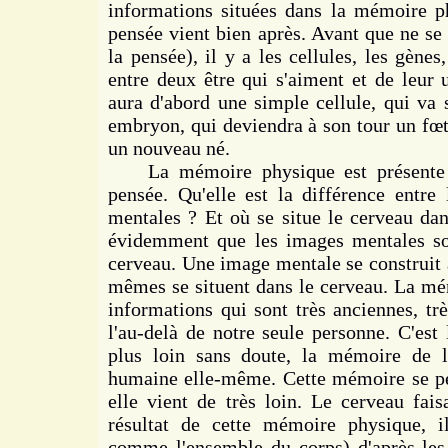
informations situées dans la mémoire p
pensée vient bien après. Avant que ne se
la pensée), il y a les cellules, les gène
entre deux être qui s'aiment et de leur u
aura d'abord une simple cellule, qui va 
embryon, qui deviendra à son tour un fœt
un nouveau né.
La mémoire physique est présente b
pensée. Qu'elle est la différence entr
mentales ? Et où se situe le cerveau da
évidemment que les images mentales son
cerveau. Une image mentale se construit a
mêmes se situent dans le cerveau. La mé
informations qui sont très anciennes, trè
l'au-delà de notre seule personne. C'est
plus loin sans doute, la mémoire de l
humaine elle-même. Cette mémoire se pe
elle vient de très loin. Le cerveau fais
résultat de cette mémoire physique, il
comme l'ensemble du corps) d'après les c