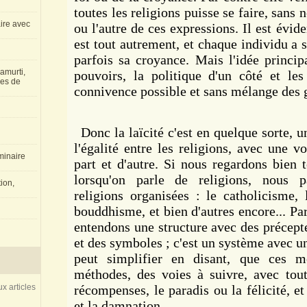
toutes les religions puisse se faire, sans
aire avec
ou l'autre de ces expressions. Il est évide
est tout autrement, et chaque individu a s
parfois sa croyance. Mais l'idée principa
amurti,
pouvoirs, la politique d'un côté et les 
les de
connivence possible et sans mélange des 
Donc la laïcité c'est en quelque sorte, 
l'égalité entre les religions, avec une 
inaire
part et d'autre. Si nous regardons bien 
lorsqu'on parle de religions, nous p
ion,
religions organisées : le catholicisme, 
bouddhisme, et bien d'autres encore... Pa
entendons une structure avec des précepte
et des symboles ; c'est un système avec u
peut simplifier en disant, que ces 
méthodes, des voies à suivre, avec tou
x articles
récompenses, le paradis ou la félicité, et
et la damnation.