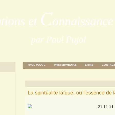
C
ations et
onnaissance 
par Paul Pujol
PAUL PUJOL
PRESSE/MEDIAS
LIENS
CONTAC
La spiritualité laïque, ou l'essence de l