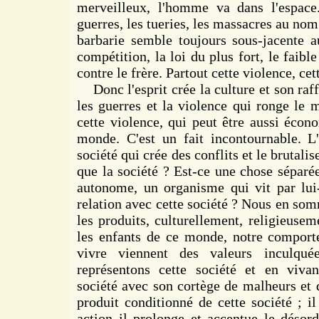
merveilleux, l'homme va dans l'espace
guerres, les tueries, les massacres au nom
barbarie semble toujours sous-jacente a
compétition, la loi du plus fort, le faible
contre le frère. Partout cette violence, cett
Donc l'esprit crée la culture et son raff
les guerres et la violence qui ronge le
cette violence, qui peut être aussi éco
monde. C'est un fait incontournable. L
société qui crée des conflits et le brutali
que la société ? Est-ce une chose séparée
autonome, un organisme qui vit par lui
relation avec cette société ? Nous en so
les produits, culturellement, religieusem
les enfants de ce monde, notre comport
vivre viennent des valeurs inculqu
représentons cette société et en viva
société avec son cortège de malheurs et
produit conditionné de cette société ; il
action il prolonge et accentue le désor