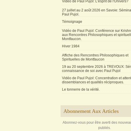
Vidéo de Paul Pujol: L'esprit de l'Univers?
27 juillet au 2 août 2026 en Savoie: Sémin
Paul Pujol.
Témoignage
Vidéo de Paul Pujol: Conférence sur Krishn
aux Rencontres Philosophiques et spirituel
Montfaucon.
Hiver 1984
Affiche des Rencontres Philosophiques et
Spirituelles de Montfaucon
19 au 20 septembre 2026 à TREVOUX: Sém
connaissance de soi avec Paul Pujol
Vidéo de Paul Pujol: Concentration et attent
dissemblances et qualités réciproques.
Le tonnerre de la vérité.
Abonnement Aux Articles
Abonnez-vous pour être averti des nouveau
publiés.