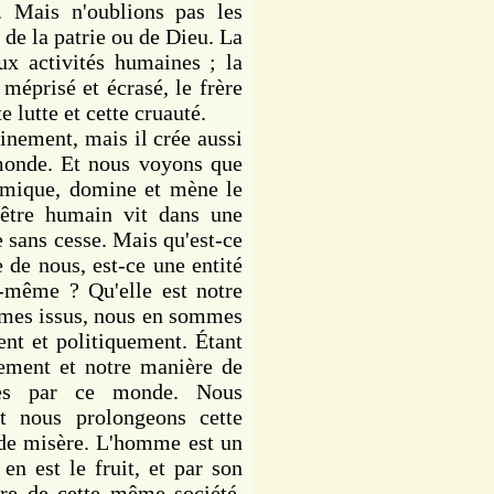
. Mais n'oublions pas les
 de la patrie ou de Dieu. La
ux activités humaines ; la
 méprisé et écrasé, le frère
e lutte et cette cruauté.
inement, mais il crée aussi
 monde. Et nous voyons que
nomique, domine et mène le
'être humain vit dans une
se sans cesse. Mais qu'est-ce
 de nous, est-ce une entité
-même ? Qu'elle est notre
mmes issus, nous en sommes
ent et politiquement. Étant
ement et notre manière de
ées par ce monde. Nous
nt nous prolongeons cette
 de misère. L'homme est un
 en est le fruit, et par son
dre de cette même société.