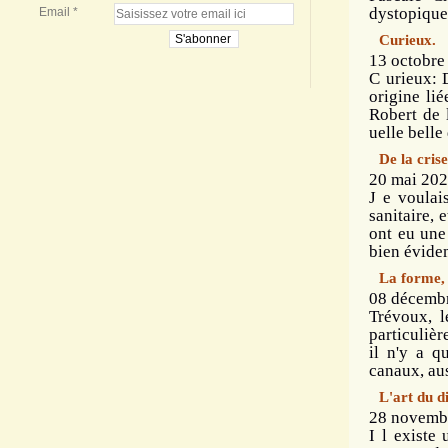
dystopique?
Email
Curieux.
13 octobre
C urieux: 
origine li
Robert de 
uelle belle 
De la crise
20 mai 202
J e voulai
sanitaire, 
ont eu une
bien évide
La forme, 
08 décembr
Trévoux, l
particulièr
il n'y a q
canaux, auss
L'art du d
28 novembr
I l existe