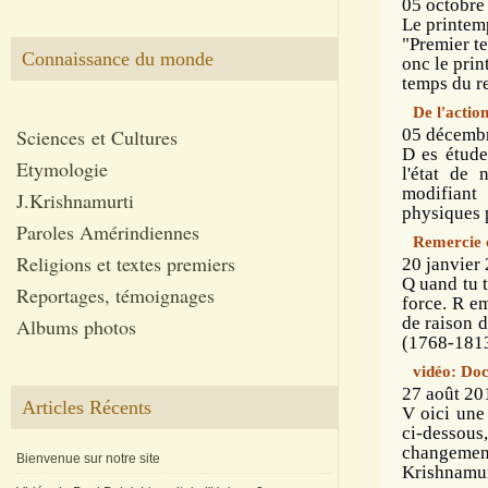
05 octobre
Le printem
"Premier te
Connaissance du monde
onc le prin
temps du r
De l'actio
Sciences et Cultures
05 décembr
D es étude
Etymologie
l'état de 
modifiant
J.Krishnamurti
physiques 
Paroles Amérindiennes
Remercie 
Religions et textes premiers
20 janvier 
Q uand tu t
Reportages, témoignages
force. R em
de raison 
Albums photos
(1768-1813)
vidéo: Doc
27 août 20
Articles Récents
V oici une 
ci-dessous
changement
Bienvenue sur notre site
Krishnamurt