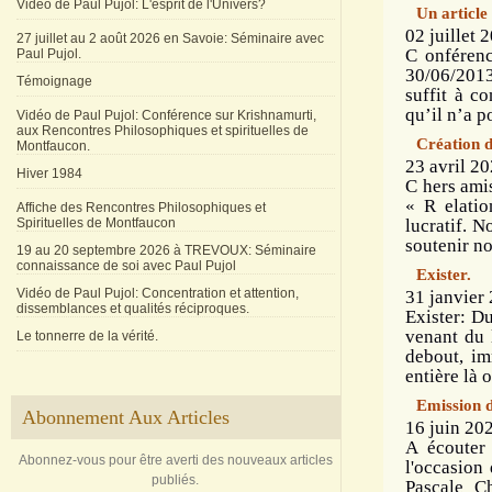
Vidéo de Paul Pujol: L'esprit de l'Univers?
Un article
02 juillet 
27 juillet au 2 août 2026 en Savoie: Séminaire avec
C onférenc
Paul Pujol.
30/06/2013
Témoignage
suffit à c
qu’il n’a p
Vidéo de Paul Pujol: Conférence sur Krishnamurti,
aux Rencontres Philosophiques et spirituelles de
Création d
Montfaucon.
23 avril 20
Hiver 1984
C hers amis
« R elatio
Affiche des Rencontres Philosophiques et
Spirituelles de Montfaucon
lucratif. N
soutenir nos
19 au 20 septembre 2026 à TREVOUX: Séminaire
connaissance de soi avec Paul Pujol
Exister.
Vidéo de Paul Pujol: Concentration et attention,
31 janvier 
dissemblances et qualités réciproques.
Exister: Du
venant du l
Le tonnerre de la vérité.
debout, im
entière là o
Emission 
Abonnement Aux Articles
16 juin 202
A écouter
Abonnez-vous pour être averti des nouveaux articles
l'occasion
publiés.
Pascale C