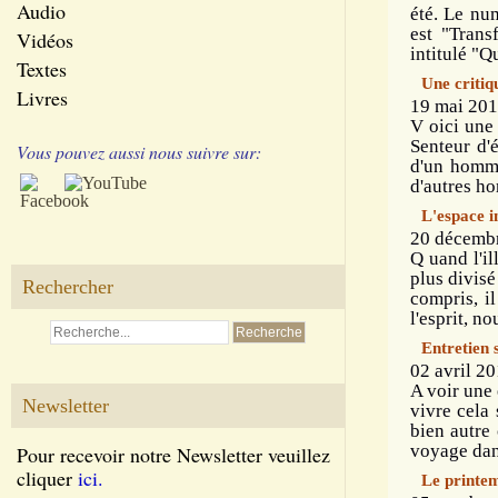
Audio
été. Le nu
est "Trans
Vidéos
intitulé "Q
Textes
Une critiq
Livres
19 mai 201
V oici une 
Senteur d'é
Vous pouvez aussi nous suivre sur:
d'un homme
d'autres h
L'espace in
20 décembr
Q uand l'il
plus divisé
Rechercher
compris, i
l'esprit, n
Entretien s
02 avril 20
A voir une 
Newsletter
vivre cela
bien autre 
voyage dans
Pour recevoir notre Newsletter veuillez
cliquer
ici.
Le printe