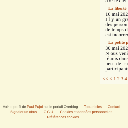
d'or le ciel 
La libert
16 mai 202
I l y un gr
des personn
de temps d
est incorrec
La petite p
30 mai 202
N ous veni
réunis dans
peu de si
participants
<<
<
1
2
3
4
Voir le profil de
Paul Pujol
sur le portail Overblog
Top articles
Contact
Signaler un abus
C.G.U.
Cookies et données personnelles
Préférences cookies