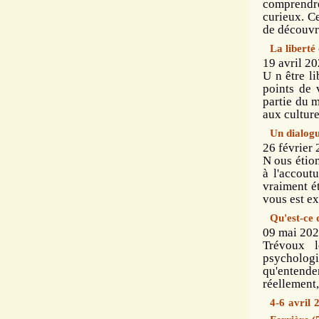
comprendre
curieux. C
de découvri
La liberté 
19 avril 20
U n être li
points de 
partie du 
aux cultures
Un dialogue
26 février 
N ous étion
à l'accout
vraiment ét
vous est ex
Qu'est-ce
09 mai 202
Trévoux l
psycholo
qu'entende
réellement,
4-6 avril