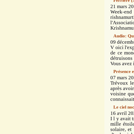
Ferrière (
21 mars 20
Week-end 
rishnamurt
l'Associat
Krishnamur
Audio: Qu'
09 décembr
V oici l'ex
de ce mond
détruisons
Vous avez i
Présence 
07 mars 20
Trévoux le
après avoi
voisine qu
connaissait
Le ciel no
16 avril 20
I l y avait
mille étoi
solaire, e