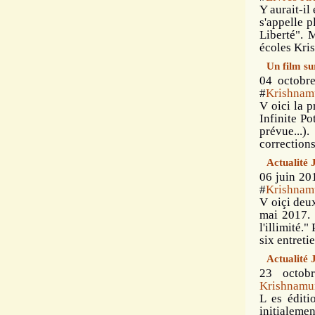
Y aurait-il
s'appelle 
Liberté". 
écoles Kris
Un film su
04 octobr
#
Krishnam
V oici la p
Infinite Po
prévue...)
corrections
Actualité 
06 juin 20
#
Krishnam
V oiçi deu
mai 2017. 
l'illimité.
six entretie
Actualité 
23 octob
Krishnamur
L es éditi
initialem