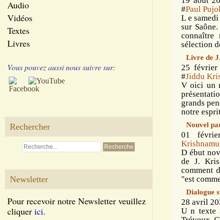
19 août 2
Audio
#
Paul Pujo
Vidéos
L e samedi
sur Saône. 
Textes
connaître 
Livres
sélection de
Livre de 
Vous pouvez aussi nous suivre sur:
25 février
#
Jiddu Kri
V oici un 
présentatio
grands pen
notre espri
Nouvel par
Rechercher
01 févri
Krishnamur
D ébut nov
de J. Kris
comment dir
Newsletter
"est comme 
Dialogue su
Pour recevoir notre Newsletter veuillez
28 avril 20
cliquer
ici.
U n texte 
Trévoux. C