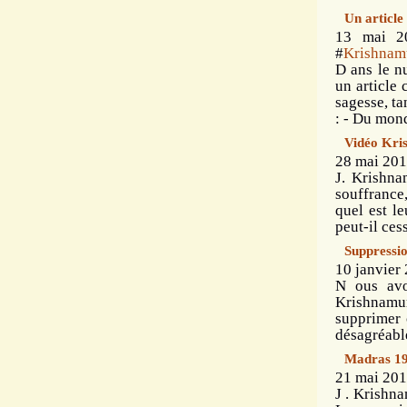
Un article
13 mai 2
#
Krishnamu
D ans le n
un article 
sagesse, t
: - Du mond
Vidéo Kri
28 mai 201
J. Krishna
souffrance,
quel est l
peut-il ces
Suppressi
10 janvier 
N ous avo
Krishnamu
supprimer 
désagréable
Madras 197
21 mai 201
J . Krishn