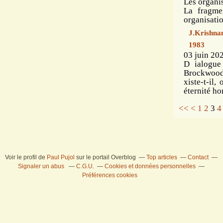
Les organi
La fragme
organisatio
J.Krishnam
1983
03 juin 202
D ialogue
Brockwood 
xiste-t-il
éternité ho
<<
<
1
2
3
4
Voir le profil de
Paul Pujol
sur le portail Overblog
Top articles
Contact
Signaler un abus
C.G.U.
Cookies et données personnelles
Préférences cookies