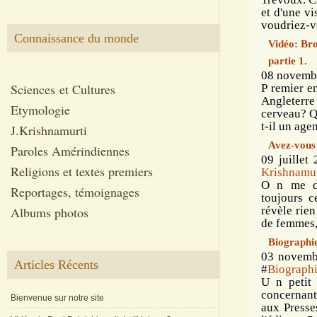
et d'une v
voudriez-vo
Connaissance du monde
Vidéo: Br
partie 1.
08 novembr
Sciences et Cultures
P remier e
Angleterre
Etymologie
cerveau? Q
t-il un agen
J.Krishnamurti
Avez-vous
Paroles Amérindiennes
09 juillet
Religions et textes premiers
Krishnamur
O n me de
Reportages, témoignages
toujours c
Albums photos
révèle rie
de femmes, 
Biographi
03 novemb
Articles Récents
#
Biographi
U n petit 
concernant
Bienvenue sur notre site
aux Presse