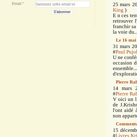
Email
25 mars 20
King
)
E n ces tem
retrouver l
franchir sa
la voie du..
Le 16 mai 
31 mars 20
#
Paul Pujo
U ne confér
occasion d
ensemble..
d'explorati
Pierre Rab
14 mars 
#
Pierre Ra
V oici un 
de J.Krish
l'ont aidé 
non apparte
Commentai
15 décemb
#
Livres Kr