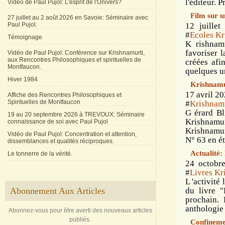
l'éditeur. P
Vidéo de Paul Pujol: L'esprit de l'Univers?
Film sur u
27 juillet au 2 août 2026 en Savoie: Séminaire avec
Paul Pujol.
12 juillet
#
Ecoles Kr
Témoignage
K rishnamu
favoriser 
Vidéo de Paul Pujol: Conférence sur Krishnamurti,
aux Rencontres Philosophiques et spirituelles de
créées afin
Montfaucon.
quelques un
Hiver 1984
Krishnamur
17 avril 20
Affiche des Rencontres Philosophiques et
Spirituelles de Montfaucon
#
Krishnamu
G érard Bl
19 au 20 septembre 2026 à TREVOUX: Séminaire
Krishnamu
connaissance de soi avec Paul Pujol
Krishnamur
Vidéo de Paul Pujol: Concentration et attention,
N° 63 en ét
dissemblances et qualités réciproques.
Actualité:
Le tonnerre de la vérité.
24 octobr
#
Livres Kr
L 'activité
Abonnement Aux Articles
du livre 
prochain. 
anthologie 
Abonnez-vous pour être averti des nouveaux articles
publiés.
Confinemen