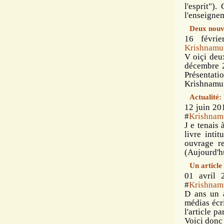
l'esprit")
l'enseignem
Deux nouv
16 févri
Krishnamur
V oiçi deu
décembre 2
Présentatio
Krishnamurt
Actualité:
12 juin 20
#
Krishnam
J e tenais 
livre inti
ouvrage r
(Aujourd'hu
Un article
01 avril 
#
Krishnamu
D ans un a
médias écri
l'article p
Voici donc c