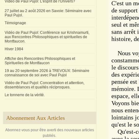
Vidéo de Paul Pujol: L'esprit de l'Univers?
C'est un m
de support 
27 juillet au 2 août 2026 en Savoie: Séminaire avec
Paul Pujol.
interdépend
Témoignage
seul et mê
sans arrêt 
Vidéo de Paul Pujol: Conférence sur Krishnamurti,
aux Rencontres Philosophiques et spirituelles de
histoire, d
Montfaucon.
Hiver 1984
Nous voyon
Affiche des Rencontres Philosophiques et
constammen
Spirituelles de Montfaucon
le discours
19 au 20 septembre 2026 à TREVOUX: Séminaire
des expéri
connaissance de soi avec Paul Pujol
pensée est 
Vidéo de Paul Pujol: Concentration et attention,
dissemblances et qualités réciproques.
mémoire. L
espace, ell
Le tonnerre de la vérité.
Voyons bien
nous enten
lointains j
Abonnement Aux Articles
qu'est le s
Abonnez-vous pour être averti des nouveaux articles
Qu'est-ce q
publiés.
avec la sou