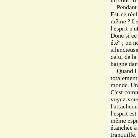
un court in
Pendant un
Est-ce réel
même ? Le 
l'esprit n
Donc si ce 
été" ; on n
silencieuse
celui de la
baigne dans
Quand l'es
totalement
monde. Une
C'est comm
voyez-vous,
l'attacheme
l'esprit es
même esprit
étanchée à 
tranquille.