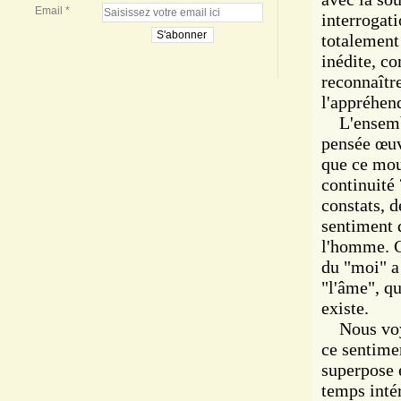
Email
interrogat
totalement
inédite, c
reconnaître
l'appréhen
L'ensemble
pensée œuv
que ce mou
continuité
constats, d
sentiment 
l'homme. Ce
du "moi" a 
"l'âme", qu
existe.
Nous voyon
ce sentime
superpose e
temps intér