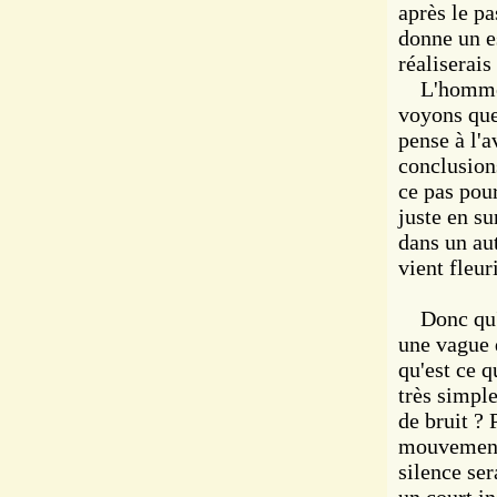
après le pa
donne un es
réaliserai
L'homme vo
voyons que 
pense à l'a
conclusions
ce pas pou
juste en su
dans un aut
vient fleur
Donc qu'es
une vague 
qu'est ce q
très simple
de bruit ? 
mouvement 
silence se