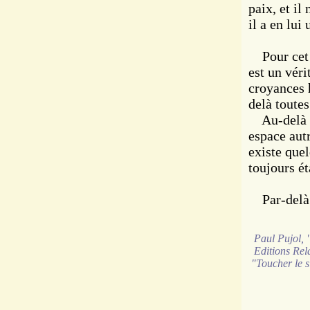
paix, et il
il a en lui
Pour cet h
est un véri
croyances 
delà toute
Au-delà d
espace aut
existe que
toujours ét
Par-delà le
Paul Pujol,
Editions Rela
"Toucher le s