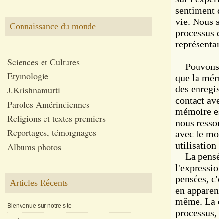
sentiment d
vie. Nous 
Connaissance du monde
processus 
représentan
Sciences et Cultures
Pouvons-no
Etymologie
que la mém
des enregi
J.Krishnamurti
contact av
Paroles Amérindiennes
mémoire es
Religions et textes premiers
nous ressor
Reportages, témoignages
avec le mon
utilisatio
Albums photos
La pensée 
l'expressi
pensées, c'
Articles Récents
en apparen
même. La d
Bienvenue sur notre site
processus,