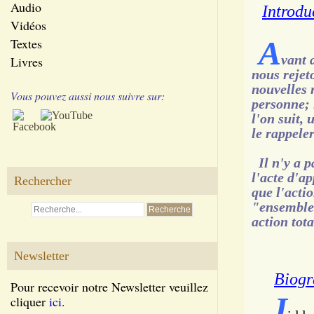
Audio
Introdu
Vidéos
A
Textes
vant 
Livres
nous rejeto
nouvelles 
Vous pouvez aussi nous suivre sur:
personne; 
l'on suit, 
le rappele
Il n'y a p
l'acte d'ap
Rechercher
que l'acti
"ensemble" 
action tot
Newsletter
Biogr
Pour recevoir notre Newsletter veuillez
J
cliquer
ici.