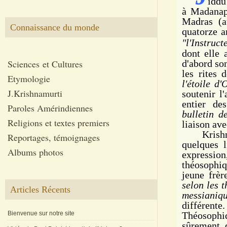
iddu
à Madanap
Madras (a
Connaissance du monde
quatorze a
"l'Instruct
dont elle 
Sciences et Cultures
d'abord so
les rites 
Etymologie
l'étoile d'
J.Krishnamurti
soutenir l
entier de
Paroles Amérindiennes
bulletin de
Religions et textes premiers
liaison ave
Krishnamu
Reportages, témoignages
quelques l
Albums photos
expression
théosophiq
jeune frè
selon les 
Articles Récents
messianiq
différente
Bienvenue sur notre site
Théosophiq
sûrement, d