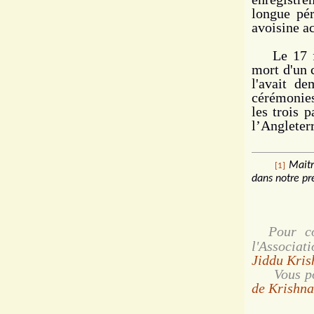
longue pér
avoisine a
Le 17 fév
mort d'un 
l'avait d
cérémonies
les trois 
l’Angleter
Maitr
[1]
dans notre pr
Pour con
l'Associa
Jiddu Kris
Vous po
de Krishna