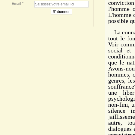
conviction
Email
l'homme o
L'homme do
possible qu
La connais
tout le fo
Voir comme
social et
conditionn
que le nat
Avons-nou
hommes, co
genres, le
souffrance
une libe
psychologi
non-fini, 
silence 
jaillissem
autre, to
dialogues 
enregistre