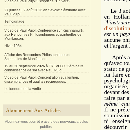
Vidéo de Paul Pujol: L'esprit de l'Univers?
Le 3 août
27 juillet au 2 août 2026 en Savoie: Séminaire avec
Paul Pujol.
en Hollan
"l'instruc
Témoignage
dissolutio
Vidéo de Paul Pujol: Conférence sur Krishnamurti,
est
un pay
aux Rencontres Philosophiques et spirituelles de
Montfaucon.
aucune phi
et l'argent
Hiver 1984
Affiche des Rencontres Philosophiques et
Après avoi
Spirituelles de Montfaucon
qu'avec to
19 au 20 septembre 2026 à TREVOUX: Séminaire
statut de 
connaissance de soi avec Paul Pujol
lui faire 
Vidéo de Paul Pujol: Concentration et attention,
psychologi
dissemblances et qualités réciproques.
organisée, 
Le tonnerre de la vérité.
devant des 
faire par 
même
"cau
Il ne prét
Abonnement Aux Articles
soumissio
ni enseign
Abonnez-vous pour être averti des nouveaux articles
découvrir
publiés.