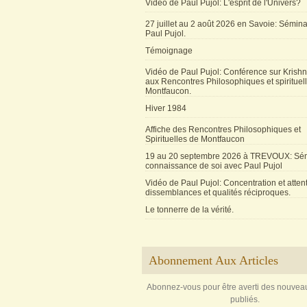
Vidéo de Paul Pujol: L'esprit de l'Univers?
27 juillet au 2 août 2026 en Savoie: Sémin
Paul Pujol.
Témoignage
Vidéo de Paul Pujol: Conférence sur Krishn
aux Rencontres Philosophiques et spirituel
Montfaucon.
Hiver 1984
Affiche des Rencontres Philosophiques et
Spirituelles de Montfaucon
19 au 20 septembre 2026 à TREVOUX: Sém
connaissance de soi avec Paul Pujol
Vidéo de Paul Pujol: Concentration et attent
dissemblances et qualités réciproques.
Le tonnerre de la vérité.
Abonnement Aux Articles
Abonnez-vous pour être averti des nouveau
publiés.