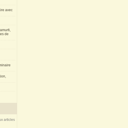
aire avec
amurti,
les de
inaire
ion,
x articles