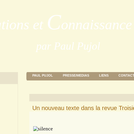
C
ations et
onnaissance 
par Paul Pujol
PAUL PUJOL
PRESSE/MEDIAS
LIENS
CONTAC
Un nouveau texte dans la revue Troisi