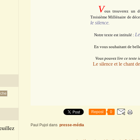
V
ous trouverez un d
Troisième Millénaire de déc
le silence
.
Le
Notre texte est intitulé :
En vous souhaitant de belle
Vous pouvez lire ce texte ic
Le silence et le chant de
Repost
0
Paul Pujol
dans
presse-média
euillez