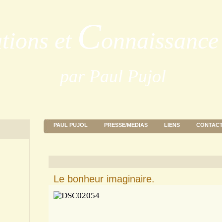
C
ations et
onnaissance 
par Paul Pujol
PAUL PUJOL
PRESSE/MEDIAS
LIENS
CONTAC
Le bonheur imaginaire.