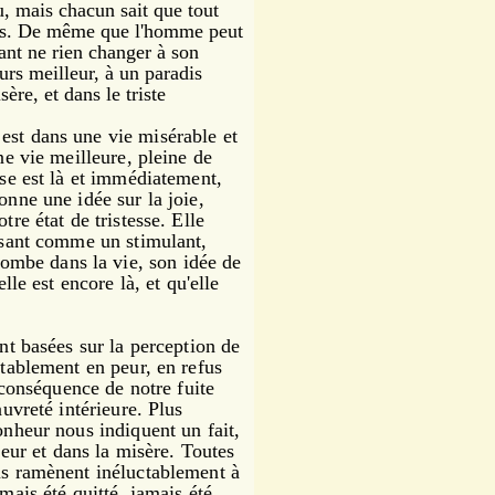
, mais chacun sait que tout
sens. De même que l'homme peut
tant ne rien changer à son
urs meilleur, à un paradis
sère, et dans le triste
st dans une vie misérable et
une vie meilleure, pleine de
sse est là et immédiatement,
onne une idée sur la joie,
tre état de tristesse. Elle
issant comme un stimulant,
mbe dans la vie, son idée de
elle est encore là, et qu'elle
t basées sur la perception de
itablement en peur, en refus
a conséquence de notre fuite
auvreté intérieure. Plus
bonheur nous indiquent un fait,
ur et dans la misère. Toutes
ous ramènent inéluctablement à
amais été quitté, jamais été