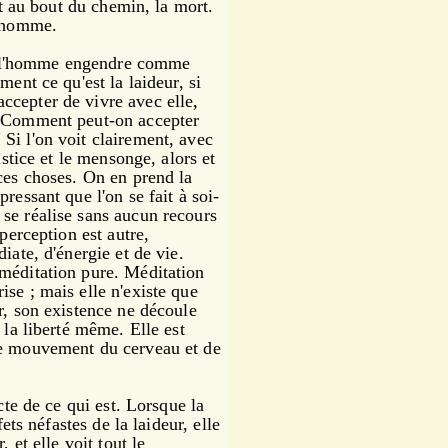
ent au bout du chemin, la mort.
 l'homme.
ue l'homme engendre comme
ment ce qu'est la laideur, si
cepter de vivre avec elle,
Comment peut-on accepter
"
Si l'on voit clairement, avec
ustice et le mensonge, alors et
 ces choses. On en prend la
ressant que l'on se fait à soi-
se réalise sans aucun recours
 perception est autre,
iate, d'énergie et de vie.
 méditation pure. Méditation
se ; mais elle n'existe que
r, son existence ne découle
 la liberté même. Elle est
re mouvement du cerveau et de
te de ce qui est. Lorsque la
fets néfastes de la laideur, elle
 et elle voit tout le