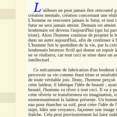
L
’ailleurs ne peut jamais être rencontré 
création mentale, création concernant une réali
L'homme ne rencontre jamais le futur, et tout 
futur ne sera jamais atteint. Demain est attein
lendemain est devenu l'aujourd'hui (qui lui par
triste). Alors l'homme continue de projeter le
dans un autre aujourd'hui, afin de continuer à 
L'homme fuit le quotidien de la vie, par la cr
lendemain heureux fictif qui donne un espoir 
ne se réalisera, car tout ceci se situe dans un 
intellectuel.
Ce mécanisme de fabrication d'un bonheur irré
percevoir sa vie comme étant triste et misérabl
de toute véritable joie. Donc, l'homme perçoit 
cette laideur, il fabrique l'idée de beauté ; aya
beauté, l'homme va rêver à tout ceci. Il va y 
cette rêverie se transformera en imagination, i
momentanément la laideur présente. Un homme 
eau pour étancher sa soif, peut créer l'idée de l
sujet, bâtir une croyance, façonner une image
fraîche. Cela peut provisoirement lui faire oubli