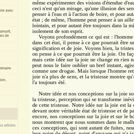
même expérimenter des visions d'étendue d'eau
ceci n'est qu'un mirage, qu'une illusion des 
aire avec
penser à l'eau et à l'action de boire, et pour au
état ; de même, l'homme peut penser à un aille
lointain, et pour autant être toujours dans la mi
isolement de son esprit.
amurti,
les de
Voyons profondément ce qui est : l'homme e
dans cet état, il pense à ce que pourrait être 
signification et de joie.
Voyons bien, la triste
on pense à ce que pourrait être la joie. On faç
mais cette idée sur la joie ne change en rien no
peut nous le faire oublier un bref instant, ag
inaire
comme une drogue. Mais lorsque l'homme reto
joie n'a plus de sens, et la tristesse montre qu'
ion,
l'a toujours été.
Notre idée et nos conceptions sur la joie son
la tristesse, perception qui se transforme inév
de cette tristesse. Notre idée sur la joie est l
devant notre véritable état de tristesse et de p
encore, nos conceptions sur la joie et sur le 
nous montrent que nous sommes dans le malhe
x articles
ces conceptions, qui sont autant de fuites, n
leur point de départ, point d'ancrage qui n'a j