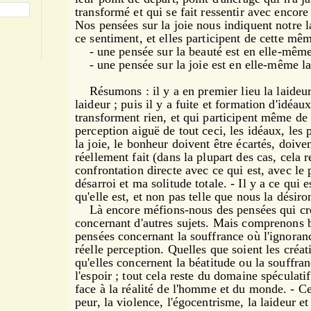
transformé et qui se fait ressentir avec encore
Nos pensées sur la joie nous indiquent notre la
ce sentiment, et elles participent de cette mêm
- une pensée sur la beauté est en elle-même 
- une pensée sur la joie est en elle-même la 
Résumons : il y a en premier lieu la laideur 
laideur ; puis il y a fuite et formation d'idéau
transforment rien, et qui participent même de 
perception aiguë de tout ceci, les idéaux, les
la joie, le bonheur doivent être écartés, doiven
réellement fait (dans la plupart des cas, cela re
confrontation directe avec ce qui est, avec le 
désarroi et ma solitude totale.
- Il y a ce qui e
qu'elle est, et non pas telle que nous la désiro
Là encore méfions-nous des pensées qui cr
concernant d'autres sujets. Mais comprenons bi
pensées concernant la souffrance où l'ignorance
réelle perception. Quelles que soient les cré
qu'elles concernent la béatitude ou la souffran
l'espoir ; tout cela reste du domaine spéculatif
face à la réalité de l'homme et du monde.
- Ce
peur, la violence, l'égocentrisme, la laideur et 