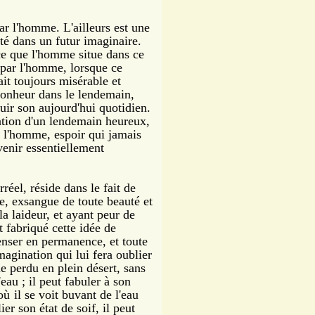
par l'homme. L'ailleurs est une
té dans un futur imaginaire.
ce que l'homme situe dans ce
t par l'homme, lorsque ce
ait toujours misérable et
 bonheur dans le lendemain,
fuir son aujourd'hui quotidien.
éation d'un lendemain heureux,
à l'homme, espoir qui jamais
avenir essentiellement
el, réside dans le fait de
e, exsangue de toute beauté et
la laideur, et ayant peur de
nt fabriqué cette idée de
penser en permanence, et toute
magination qui lui fera oublier
perdu en plein désert, sans
'eau ; il peut fabuler à son
où il
se voit buvant de l'eau
er son état de soif, il peut