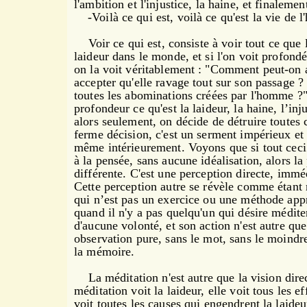
l'ambition et l'injustice, la haine, et finalem
-Voilà ce qui est, voilà ce qu'est la vie de
Voir ce qui est, consiste à voir tout ce q
laideur dans le monde, et si l'on voit profondé
on la voit véritablement :
"Comment peut-on ac
accepter qu'elle ravage tout sur son passage ?
toutes les abominations créées par l'homme ?
profondeur ce qu'est la laideur, la haine, l’inj
alors seulement, on décide de détruire toutes
ferme décision, c'est un serment impérieux et p
même intérieurement. Voyons que si tout ceci 
à la pensée, sans aucune idéalisation, alors la
différente. C'est une perception directe, imméd
Cette perception autre se révèle comme étant
qui n’est pas un exercice ou une méthode appri
quand il n'y a pas quelqu'un qui désire médite
d'aucune volonté, et son action n'est autre que
observation pure, sans le mot, sans le moind
la mémoire.
La méditation n'est autre que la vision direc
méditation voit la laideur, elle voit tous les ef
voit toutes les causes qui engendrent la laideur,