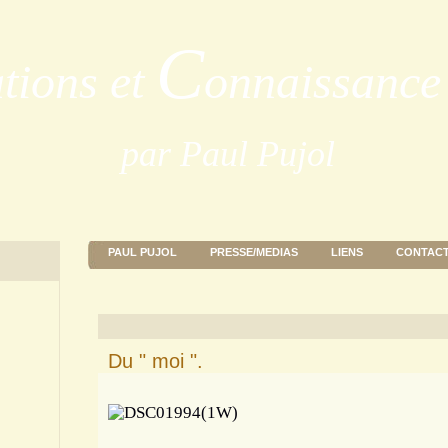
C
ations et
onnaissance 
par Paul Pujol
PAUL PUJOL
PRESSE/MEDIAS
LIENS
CONTAC
Du " moi ".