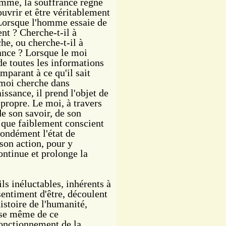
homme, la souffrance règne
uvrir et être véritablement
 Lorsque l'homme essaie de
nt ? Cherche-t-il à
he, ou cherche-t-il à
sance ? Lorsque le moi
de toutes les informations
omparant à ce qu'il sait
e moi cherche dans
issance, il prend l'objet de
propre. Le moi, à travers
e son savoir, de son
t que faiblement conscient
fondément l'état de
 son action, pour y
continue et prolonge la
ls inéluctables, inhérents à
sentiment d'être, découlent
istoire de l'humanité,
ase même de ce
fonctionnement de la