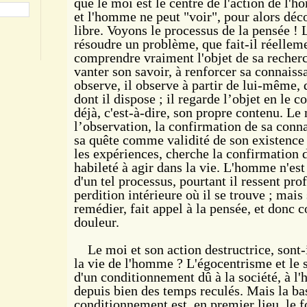
que le moi est le centre de l'action de l'
et l'homme ne peut "voir", pour alors déco
libre. Voyons le processus de la pensée !
résoudre un problème, que fait-il réelleme
comprendre vraiment l'objet de sa recherc
vanter son savoir, à renforcer sa connais
observe, il observe à partir de lui-même, 
dont il dispose ; il regarde l’objet en le c
déjà, c'est-à-dire, son propre contenu. L
l’observation, la confirmation de sa conna
sa quête comme validité de son existence 
les expériences, cherche la confirmation d
habileté à agir dans la vie. L'homme n'es
d'un tel processus, pourtant il ressent pro
perdition intérieure où il se trouve ; mais
remédier, fait appel à la pensée, et donc 
douleur.
Le moi et son action destructrice, sont-i
la vie de l'homme ? L'égocentrisme et le 
d'un conditionnement dû à la société, à l'h
depuis bien des temps reculés. Mais la b
conditionnement est, en premier lieu, le 