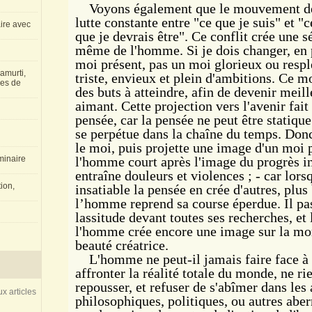
Voyons également que le mouvement de 
lutte constante entre "ce que je suis" et "
aire avec
que je devrais être". Ce conflit crée une sé
même de l'homme. Si je dois changer, en p
moi présent, pas un moi glorieux ou resp
amurti,
triste, envieux et plein d'ambitions. Ce 
les de
des buts à atteindre, afin de devenir meille
aimant. Cette projection vers l'avenir fai
pensée, car la pensée ne peut être statique
se perpétue dans la chaîne du temps. Donc
le moi, puis projette une image d'un moi 
inaire
l'homme court après l'image du progrès int
entraîne douleurs et violences ; - car lorsq
ion,
insatiable la pensée en crée d'autres, plus 
l’homme reprend sa course éperdue. Il pass
lassitude devant toutes ses recherches, et 
l'homme crée encore une image sur la mort
beauté créatrice.
L'homme ne peut-il jamais faire face à l
affronter la réalité totale du monde, ne rie
repousser, et refuser de s'abîmer dans les 
x articles
philosophiques, politiques, ou autres abe