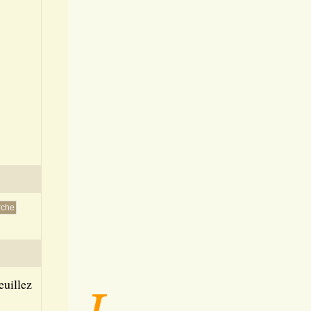
euillez
L