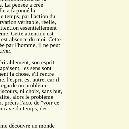
e. La pensée a créé
lle a façonné la
le temps, par l'action du
vation véritable, réelle,
attention essentiellement
ême. Cette attention est
e est absence du moi. Cette
e par l'homme, il ne peut
iver.
itablement, son esprit
apaisent, les sens sont
ent la chose, s'il rentre
, l'esprit est autre, car il
regarde un problème
iscours, ni choix, sans but,
alité, alors le problème
t précis l'acte de "voir ce
'entrave du temps, des
omme découvre un monde