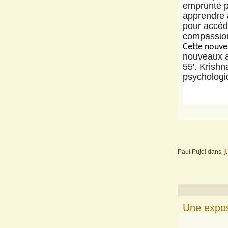
emprunté p
apprendre à
pour accéde
compassion,
Cette nouve
nouveaux a
55'. Krishn
psychologi
Paul Pujol
dans
j
Une expos