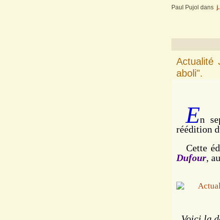
Paul Pujol
dans
j
Actualité
aboli".
E
n se
réédition d
Cette édit
Dufour
, a
Voici la d