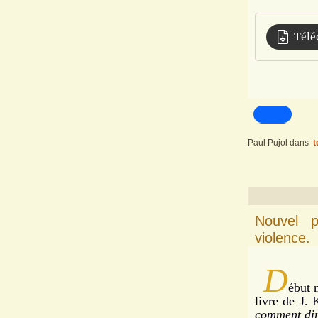
Télé
Paul Pujol
dans
t
Nouvel p
violence.
D
ébut 
livre de J.
comment dire