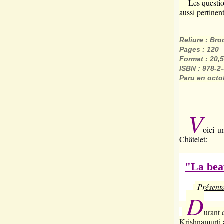
Les questions
aussi pertinent
Reliure : Br
Pages : 120
Format : 20,
ISBN : 978-2
Paru en octo
V
oici u
Châtelet:
"La bea
Présentat
D
urant 
Krishnamurti 