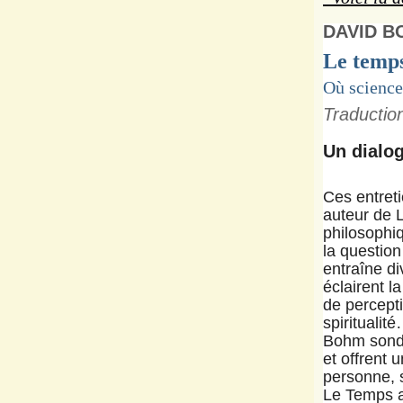
DAVID B
Le temps
Où science
Traduction
Un dialog
Ces entret
auteur de 
philosophiq
la question
entraîne di
éclairent l
de percepti
spiritualit
Bohm sonden
et offrent 
personne, s
Le Temps a