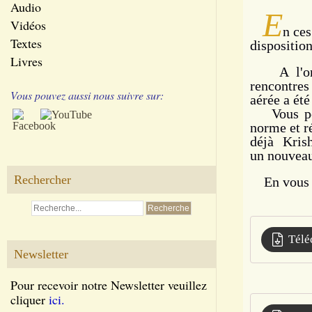
Audio
E
Vidéos
n ces
Textes
disposition
Livres
A l'origi
rencontres
Vous pouvez aussi nous suivre sur:
aérée a été
Vous pouv
norme et r
déjà Kris
un nouveau
Rechercher
En vous so
Télé
Newsletter
Pour recevoir notre Newsletter veuillez
cliquer
ici.