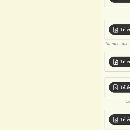
Télé
Saanen, dixiè
Télé
Télé
Ce
Télé