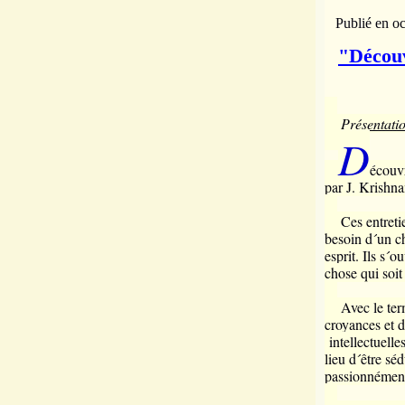
Publié en oc
"Découvr
Présentati
D
écouvr
par J. Krishn
Ces entretie
besoin d´un c
esprit. Ils s´
chose qui soit 
Avec le terme 
croyances et d
intellectuelle
lieu d´être séd
passionnément 