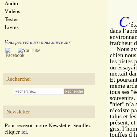
Audio
Vidéos
C
Textes
’
ét
Livres
dans l’apr
environnan
Vous pouvez aussi nous suivre sur:
fraîcheur d
Nous avi
chien nous 
les pistes 
ou essayait
mettait dan
Rechercher
Et pourtan
même ardeu
tous ses "é
souvenirs. 
"hier" n’a 
n’existe pa
Newsletter
talus et le
présent, et
Pour recevoir notre Newsletter veuillez
gris, l’ho
cliquer
ici.
touffes d’h