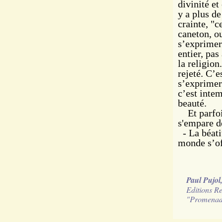
divinité et
y a plus de
crainte, "c
caneton, o
s’exprimer
entier, pas
la religion
rejeté. C’e
s’exprimer 
c’est intem
beauté.
Et parfois 
s'empare de
- La béatit
monde s’of
Paul Pujol
Editions Rel
"Promenade 