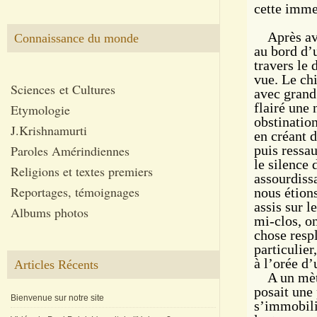
cette immen
Après avoi
Connaissance du monde
au bord d’u
travers le 
vue. Le chi
Sciences et Cultures
avec grand 
flairé une 
Etymologie
obstination
J.Krishnamurti
en créant d
Paroles Amérindiennes
puis ressa
le silence 
Religions et textes premiers
assourdissa
Reportages, témoignages
nous étion
assis sur 
Albums photos
mi-clos, o
chose respl
particulier
à l’orée d
Articles Récents
A un mètre
posait une 
Bienvenue sur notre site
s’immobili