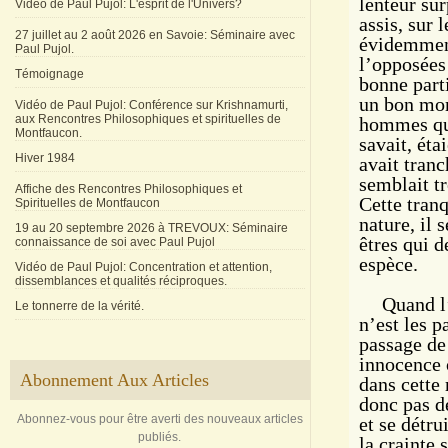
lenteur su
Vidéo de Paul Pujol: L'esprit de l'Univers?
assis, sur l
27 juillet au 2 août 2026 en Savoie: Séminaire avec
évidemment
Paul Pujol.
l’opposées
Témoignage
bonne parti
un bon mom
Vidéo de Paul Pujol: Conférence sur Krishnamurti,
aux Rencontres Philosophiques et spirituelles de
hommes qu’i
Montfaucon.
savait, éta
Hiver 1984
avait tranc
semblait t
Affiche des Rencontres Philosophiques et
Cette tranq
Spirituelles de Montfaucon
nature, il
19 au 20 septembre 2026 à TREVOUX: Séminaire
êtres qui d
connaissance de soi avec Paul Pujol
espèce.
Vidéo de Paul Pujol: Concentration et attention,
dissemblances et qualités réciproques.
Quand l’
Le tonnerre de la vérité.
n’est les p
passage de 
innocence 
Abonnement Aux Articles
dans cette 
donc pas d
Abonnez-vous pour être averti des nouveaux articles
et se détr
publiés.
la crainte 