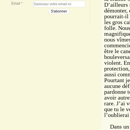
Email
D’ailleurs 
démonter, 
pourrait-il
les gros ca
folle. Nou
magnifique,
nous vîmes
commencion
être le can
bouleversai
violent. En
protection,
aussi comme
Pourtant je
aucune défe
pardonne to
avoir autre
rare. J’ai 
que tu le v
l’oublierai
Dans un au