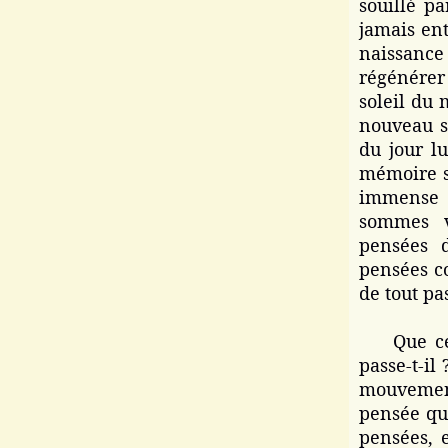
souillé p
jamais ent
naissance
régénérer
soleil du 
nouveau so
du jour lu
mémoire s'
immense e
sommes v
pensées 
pensées c
de tout pa
Que ce pa
passe-t-i
mouvement
pensée qui
pensées, e