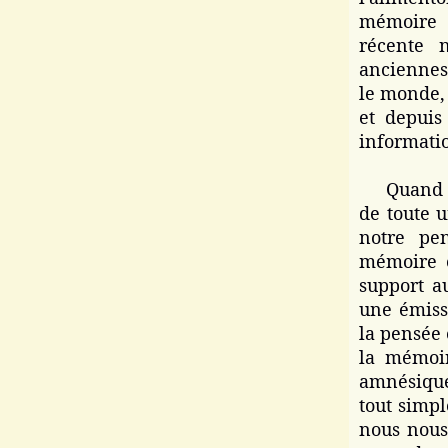
mémoire r
récente 
anciennes
le monde, 
et depuis
informatio
Quand la 
de toute u
notre pen
mémoire e
support au
une émissi
la pensée 
la mémoir
amnésique 
tout simp
nous nous