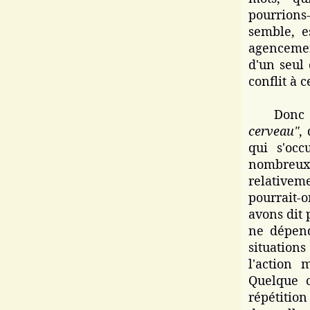
pourrions
semble, e
agencement
d'un seul 
conflit à 
Donc il 
cerveau"
,
qui s'occ
nombreu
relativem
pourrait-
avons dit 
ne dépend
situation
l'action 
Quelque c
répétition 