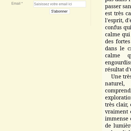
Email
passer sa
est très c
l'esprit, 
confus qui
calme qui
des fortes
dans le c
calme q
engourdiss
résultat d
Une très g
naturel,
comprend
explorati
très clair
vraiment 
immense ci
de lumière