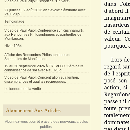
Vidéo de Paul Pujol: L'esprit de l'Univers?
dans l'o
d'abord il
27 juillet au 2 août 2026 en Savoie: Séminaire avec
Paul Pujol.
imaginai
Témoignage
hasardeus
de centain
Vidéo de Paul Pujol: Conférence sur Krishnamurti,
aux Rencontres Philosophiques et spirituelles de
valeur. C
Montfaucon.
pourquoi a
Hiver 1984
Affiche des Rencontres Philosophiques et
Lors de n
Spirituelles de Montfaucon
regard san
19 au 20 septembre 2026 à TREVOUX: Séminaire
connaissance de soi avec Paul Pujol
de l'espri
Vidéo de Paul Pujol: Concentration et attention,
posé son 
dissemblances et qualités réciproques.
action, si
Le tonnerre de la vérité.
Regardons
passe-t-il
toute prem
Abonnement Aux Articles
totalemen
dominateur
Abonnez-vous pour être averti des nouveaux articles
publiés.
pas dans l