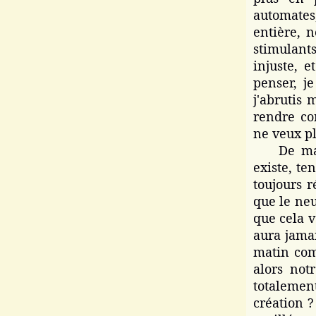
automates
entière, n
stimulants
injuste, e
penser, je
j'abrutis 
rendre com
ne veux pl
De manièr
existe, te
toujours r
que le neu
que cela v
aura jama
matin com
alors not
totalemen
création ?