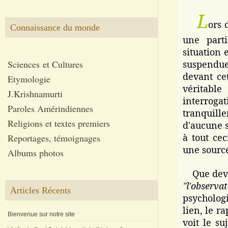
L
ors 
Connaissance du monde
une parti
situation 
Sciences et Cultures
suspendu
devant cet
Etymologie
véritabl
J.Krishnamurti
interroga
Paroles Amérindiennes
tranquill
Religions et textes premiers
d'aucune s
à tout ce
Reportages, témoignages
une source
Albums photos
Que devi
"l'observa
Articles Récents
psycholog
lien, le r
Bienvenue sur notre site
voit le s