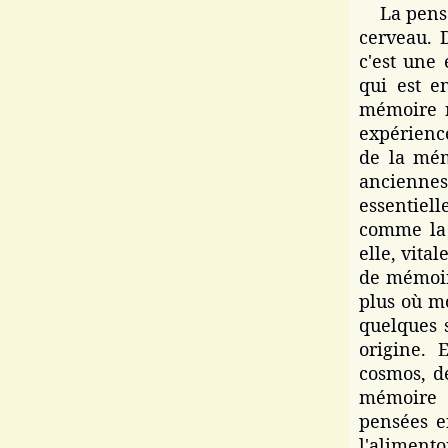
La pensée
cerveau. 
c'est une
qui est e
mémoire n
expérienc
de la mém
anciennes
essentiel
comme la 
elle, vita
de mémoir
plus où mo
quelques 
origine. 
cosmos, de
mémoire a
pensées e
l'alimen