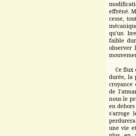
modificati
effréné. M
cesse, to
mécanique
qu'un bre
faible du
observer 
mouvement
Ce flux d
durée, la 
croyance 
de l'atm
nous le pr
en dehors 
s'arroge 
perdurera
une vie e
plus en 