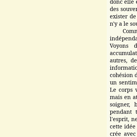
donc elle 
des souven
exister de
n'y a le s
Comment 
indépenda
Voyons d
accumulat
autres, d
informati
cohésion d
un sentime
Le corps 
mais en at
soigner, 
pendant 
l'esprit, 
cette idé
crée ave