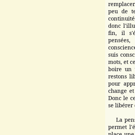
remplacer
peu de te
continuité
donc l'il
fin, il 
pensées,
conscience
suis consc
mots, et c
boire un 
restons li
pour appr
change et 
Donc le c
se libérer
La pensée
permet l'
place une