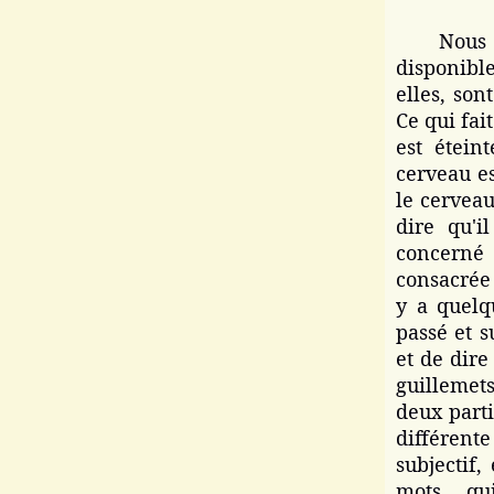
Nous voy
disponible
elles, son
Ce qui fai
est éteint
cerveau es
le cerveau
dire qu'i
concerné
consacrée 
y a quelq
passé et s
et de dir
guillemet
deux parti
différente
subjectif
mots, qu