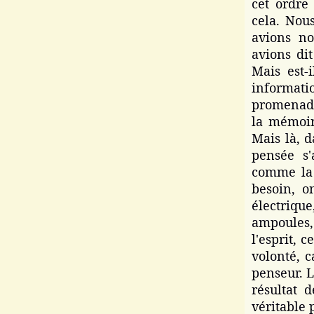
cet ordre
cela. Nous
avions no
avions dit
Mais est-
informat
promenade
la mémoire
Mais là, d
pensée s'
comme la 
besoin, on
électriqu
ampoules,
l'esprit, 
volonté, 
penseur. L
résultat 
véritable 