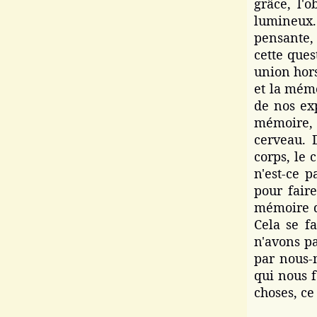
grâce, l'o
lumineux.
pensante,
cette ques
union hors
et la mémo
de nos exp
mémoire, 
cerveau. 
corps, le 
n'est-ce 
pour faire
mémoire d
Cela se f
n'avons p
par nous-
qui nous f
choses, ce