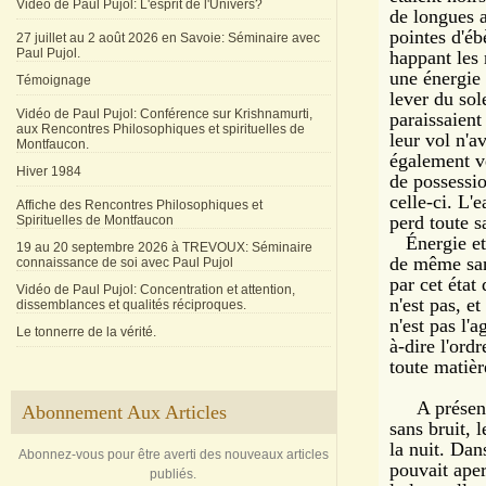
Vidéo de Paul Pujol: L'esprit de l'Univers?
de longues a
pointes d'éb
27 juillet au 2 août 2026 en Savoie: Séminaire avec
Paul Pujol.
happant les
une énergie 
Témoignage
lever du sole
Vidéo de Paul Pujol: Conférence sur Krishnamurti,
paraissaient 
aux Rencontres Philosophiques et spirituelles de
leur vol n'a
Montfaucon.
également ve
Hiver 1984
de possessio
celle-ci. L'
Affiche des Rencontres Philosophiques et
perd toute 
Spirituelles de Montfaucon
Énergie et 
19 au 20 septembre 2026 à TREVOUX: Séminaire
de même sans
connaissance de soi avec Paul Pujol
par cet état 
Vidéo de Paul Pujol: Concentration et attention,
n'est pas, et
dissemblances et qualités réciproques.
n'est pas l'a
Le tonnerre de la vérité.
à-dire l'ord
toute matière
A présent, l
Abonnement Aux Articles
sans bruit, 
la nuit. Dan
Abonnez-vous pour être averti des nouveaux articles
pouvait aper
publiés.