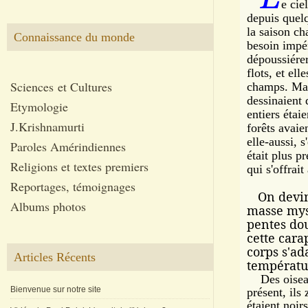
e cie
depuis quelq
la saison ch
Connaissance du monde
besoin impér
dépoussiérer,
flots, et ell
Sciences et Cultures
champs. Mais
dessinaient
Etymologie
entiers étai
J.Krishnamurti
forêts avaie
elle-aussi, 
Paroles Amérindiennes
était plus pr
Religions et textes premiers
qui s'offrai
Reportages, témoignages
On devin
Albums photos
masse mys
pentes dou
cette cara
corps s'ad
Articles Récents
températu
Des oiseaux 
Bienvenue sur notre site
présent, ils 
étaient noirs