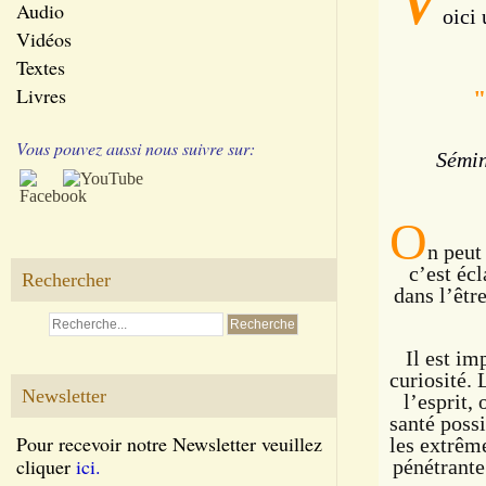
Audio
oici
Vidéos
Textes
Livres
"
Vous pouvez aussi nous suivre sur:
Sémin
O
n peut
c’est écl
Rechercher
dans l’êtr
Il est im
curiosité. 
Newsletter
l’esprit, 
santé possi
Pour recevoir notre Newsletter veuillez
les extrême
cliquer
ici.
pénétrante