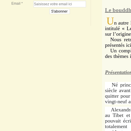
Email
Le bouddh
U
n autre
intitulé « 
sur l’origi
Nous retro
présentés ic
Un compléme
des thèmes i
Présentation
Né prince, 
siècle avant
quitter pour
vingt-neuf a
Alexandra D
au Tibet et
pouvait écr
totalement