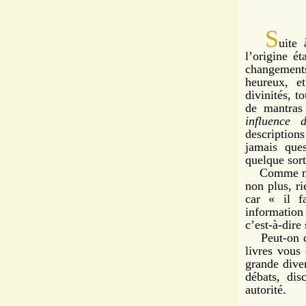
S
uite
l’origine é
changements
heureux, et
divinités, t
de mantras
influence 
description
jamais que
quelque sort
Comme nous 
non plus, ri
car « il f
information
c’est-à-dire
Peut-on dir
livres vous
grande diver
débats, dis
autorité.