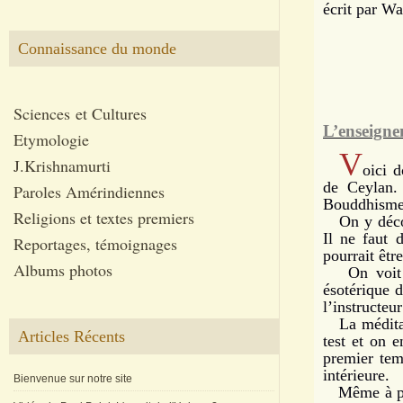
écrit par Wa
Connaissance du monde
Sciences et Cultures
L’enseign
Etymologie
V
J.Krishnamurti
oici 
de Ceylan. 
Paroles Amérindiennes
Bouddhisme 
Religions et textes premiers
On y découv
Il ne faut 
Reportages, témoignages
pourrait êtr
Albums photos
On voit au
ésotérique 
l’instructeu
La méditati
Articles Récents
test et on 
premier tem
intérieure.
Bienvenue sur notre site
Même à prop