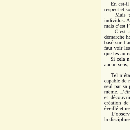
En est-il a
respect et 
Mais tout 
individus. A
mais c’est l
C’est auss
démarche hon
basé sur l’a
faut voir le
que les aut
Si cela n’es
aucun sens, 
Tel n’était
capable de r
seul par sa 
même. L’être
et découvri
création de
éveillé et n
L’observat
la disciplin