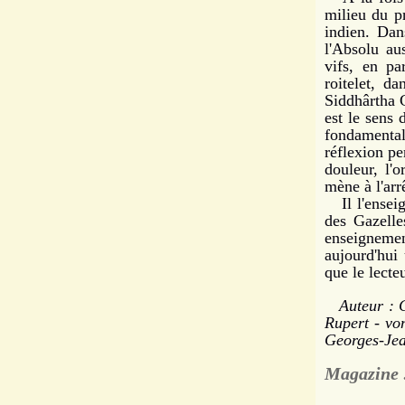
milieu du p
indien. Dan
l'Absolu au
vifs, en pa
roitelet, d
Siddhârtha G
est le sens 
fondamenta
réflexion pe
douleur, l'
mène à l'arr
Il l'enseig
des Gazelle
enseigneme
aujourd'hui 
que le lecte
Auteur : Ca
Rupert - vo
Georges-Jean
Magazine 