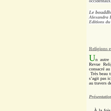
occidentaux
Le bouddh
Alexandra
Editions du
Religions 
U
n autre
Revue Reli
consacré au
Très beau tr
s’agit pas i
au travers de
Présentation
À la fois p