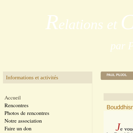
R
elations et
par 
PAUL PUJOL
Informations et activités
Accueil
Rencontres
Bouddhism
Photos de rencontres
Notre association
J
Faire un don
e vou