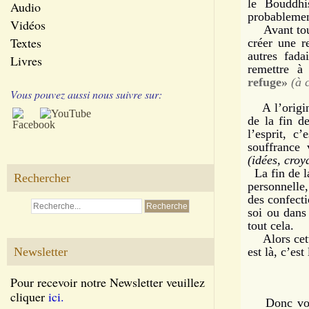
le Bouddhi
Audio
probablemen
Vidéos
Avant toute
Textes
créer une re
autres fada
Livres
remettre à
refuge»
(à 
Vous pouvez aussi nous suivre sur:
A l’origine
de la fin de
l’esprit, c
souffrance
(idées, croy
La fin de la
Rechercher
personnelle,
des confecti
soi ou dans
tout cela.
Alors cette 
Newsletter
est là, c’est
Pour recevoir notre Newsletter veuillez
cliquer
ici.
Donc voici 