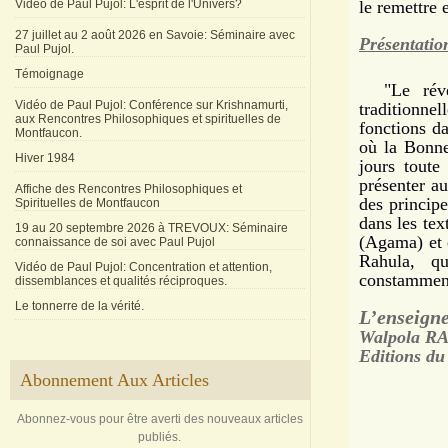
Vidéo de Paul Pujol: L'esprit de l'Univers?
le remettre 
27 juillet au 2 août 2026 en Savoie: Séminaire avec
Présentation
Paul Pujol.
Témoignage
"Le révére
Vidéo de Paul Pujol: Conférence sur Krishnamurti,
traditionn
aux Rencontres Philosophiques et spirituelles de
fonctions da
Montfaucon.
où la Bonne
Hiver 1984
jours toute
présenter au
Affiche des Rencontres Philosophiques et
des princip
Spirituelles de Montfaucon
dans les tex
19 au 20 septembre 2026 à TREVOUX: Séminaire
(Agama) et 
connaissance de soi avec Paul Pujol
Rahula, qu
Vidéo de Paul Pujol: Concentration et attention,
constamment
dissemblances et qualités réciproques.
Le tonnerre de la vérité.
L’enseign
Walpola R
Editions du 
Abonnement Aux Articles
Abonnez-vous pour être averti des nouveaux articles
publiés.