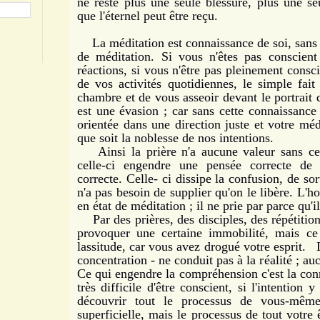
ne reste plus une seule blessure, plus une s
que l'éternel peut être reçu.
La méditation est connaissance de soi, sans c
de méditation. Si vous n'êtes pas conscient
réactions, si vous n'être pas pleinement consc
de vos activités quotidiennes, le simple fai
chambre et de vous asseoir devant le portrait 
est une évasion ; car sans cette connaissance 
orientée dans une direction juste et votre méd
que soit la noblesse de nos intentions.
Ainsi la prière n'a aucune valeur sans cet
celle-ci engendre une pensée correcte de 
correcte. Celle- ci dissipe la confusion, de s
n'a pas besoin de supplier qu'on le libère. L'
en état de méditation ; il ne prie par parce qu'il
Par des prières, des disciples, des répétition
provoquer une certaine immobilité, mais ce 
lassitude, car vous avez drogué votre esprit. 
concentration - ne conduit pas à la réalité ; au
Ce qui engendre la compréhension c'est la conna
très difficile d'être conscient, si l'intention 
découvrir tout le processus de vous-même
superficielle, mais le processus de tout votre ê