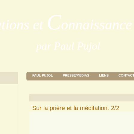
C
ations et
onnaissance 
par Paul Pujol
PAUL PUJOL
PRESSE/MEDIAS
LIENS
CONTAC
Sur la prière et la méditation. 2/2