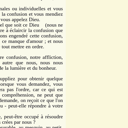
ales ou individuelles et vous
s la confusion et vous mendiez
e vous appelez Dieu.
el que soit ce Dieu (nous ne
tre à éclaircir la confusion que
vons engendré cette confusion,
e, ce manque d'amour ; et nous
tout mettre en ordre.
confusion, notre affliction,
n autre que nous, nous nous
de la lumière et du bonheur.
pliez pour obtenir quelque
 Lorsque vous demandez, vous
a pas l'ordre, car ce qui est
ni compréhension, ne peut que
n demande, on reçoit ce que l'on
u - peut-elle répondre à votre
 peut-être occupé à résoudre
s crées par nous ?
rable, au mesquin, au petit.