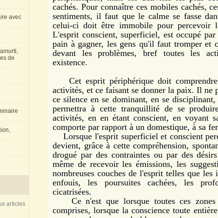
cachés. Pour connaître ces mobiles cachés, ces
sentiments, il faut que le calme se fasse dans
aire avec
celui-ci doit être immobile pour percevoir l
L'esprit conscient, superficiel, est occupé par
pain à gagner, les gens qu'il faut tromper et c
amurti,
devant les problèmes, bref toutes les act
les de
existence.
Cet esprit périphérique doit comprendre l
activités, et ce faisant se donner la paix. Il n
ce silence en se dominant, en se disciplinant,
permettra à cette tranquillité de se produi
inaire
activités, en en étant conscient, en voyant s
comporte par rapport à un domestique, à sa femm
ion,
Lorsque l'esprit superficiel et conscient perço
devient, grâce à cette compréhension, spontané
drogué par des contraintes ou par des désirs
même de recevoir les émissions, les suggesti
nombreuses couches de l'esprit telles que les i
enfouis, les poursuites cachées, les pro
cicatrisées.
Ce n'est que lorsque toutes ces zones se
x articles
comprises, lorsque la conscience toute entière