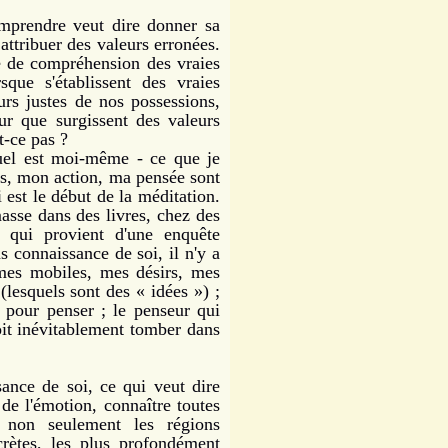
rendre veut dire donner sa
 attribuer des valeurs erronées.
e de compréhension des vraies
que s'établissent des vraies
urs justes de nos possessions,
r que surgissent des valeurs
t-ce pas ?
el est moi-même - ce que je
pas, mon action, ma pensée sont
est le début de la méditation.
masse dans des livres, chez des
e qui provient d'une enquête
ns connaissance de soi, il n'y a
mes mobiles, mes désirs, mes
(lesquels sont des « idées ») ;
s pour penser ; le penseur qui
oit inévitablement tomber dans
nce de soi, ce qui veut dire
e l'émotion, connaître toutes
, non seulement les régions
ecrètes, les plus profondément