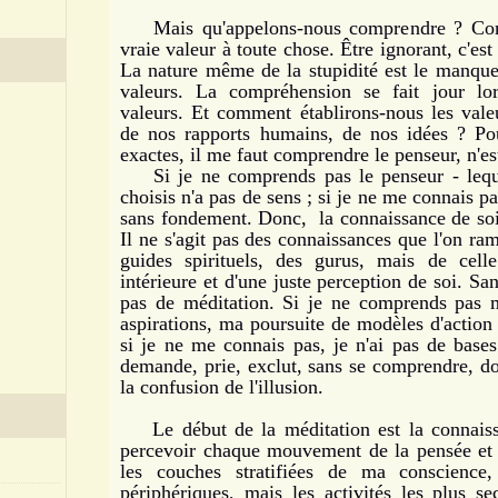
Mais qu'appelons-nous comprendre ? Comp
vraie valeur à toute chose. Être ignorant, c'est
La nature même de la stupidité est le manqu
valeurs. La compréhension se fait jour lors
valeurs. Et comment établirons-nous les vale
de nos rapports humains, de nos idées ? Pou
exactes, il me faut comprendre le penseur, n'es
Si je ne comprends pas le penseur - lequ
choisis n'a pas de sens ; si je ne me connais 
sans fondement. Donc, la connaissance de soi 
Il ne s'agit pas des connaissances que l'on ra
guides spirituels, des gurus, mais de cell
intérieure et d'une juste perception de soi. Sa
pas de méditation. Si je ne comprends pas 
aspirations, ma poursuite de modèles d'action 
si je ne me connais pas, je n'ai pas de base
demande, prie, exclut, sans se comprendre, d
la confusion de l'illusion.
Le début de la méditation est la connaissa
percevoir chaque mouvement de la pensée et d
les couches stratifiées de ma conscience
périphériques, mais les activités les plus s