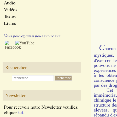
Audio
Vidéos
Textes
Livres
Vous pouvez aussi nous suivre sur:
C
hacun 
mystiques,
d'exercer l
pouvons ne p
Rechercher
expériences 
à les obten
conscience p
par des dro
Cet usage
immémoriau
Newsletter
chimique le 
structure de
Pour recevoir notre Newsletter veuillez
élevées, 
cliquer
ici.
répandu d'ex