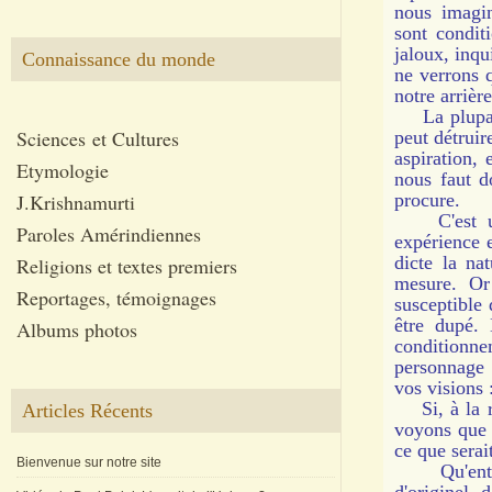
nous imagin
sont condit
jaloux, inq
Connaissance du monde
ne verrons 
notre arrièr
La plupart 
Sciences et Cultures
peut détruir
aspiration, 
Etymologie
nous faut d
J.Krishnamurti
procure.
C'est un g
Paroles Amérindiennes
expérience e
dicte la na
Religions et textes premiers
mesure. Or
Reportages, témoignages
susceptible 
être dupé.
Albums photos
conditionn
personnage o
vos visions 
Si, à la re
Articles Récents
voyons que s
ce que serait
Bienvenue sur notre site
Qu'entendo