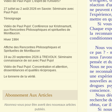
d'originel, 
Vidéo de Paul Pujol: L'esprit de l'Univers?
réaction d'
27 juillet au 2 août 2026 en Savoie: Séminaire avec
ne peuvent r
Paul Pujol.
l'expérienc
mettre en qu
Témoignage
Si vous ne
Vidéo de Paul Pujol: Conférence sur Krishnamurti,
Chaque expé
aux Rencontres Philosophiques et spirituelles de
la reconnai
Montfaucon.
conditionnem
Hiver 1984
Nous voulon
Affiche des Rencontres Philosophiques et
Spirituelles de Montfaucon
ce pas ? - m
nous l'avons
19 au 20 septembre 2026 à TREVOUX: Séminaire
connaissance de soi avec Paul Pujol
pensée et du
Nous ne pou
Vidéo de Paul Pujol: Concentration et attention,
dissemblances et qualités réciproques.
ne reconnaî
une expérie
Le tonnerre de la vérité.
nouvelles au
drogues ps
conscience.
Abonnement Aux Articles
Nous découv
recherche de
obtus, car i
Abonnez-vous pour être averti des nouveaux articles
Si nous n'
publiés.