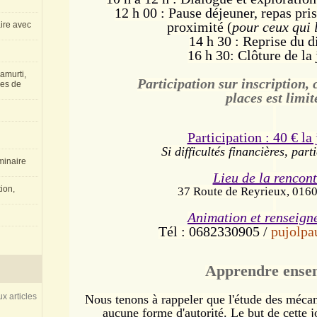
12 h 00 : Pause déjeuner, repas pris
proximité (
pour ceux qui l
aire avec
14 h 30 : Reprise du d
16 h 30: Clôture de la 
amurti,
Participation sur inscription,
les de
places est limit
Participation : 40 € la
Si difficultés financières, part
inaire
Lieu de la rencont
ion,
37 Route de Reyrieux, 016
Animation et renseign
Tél : 0682330905 /
pujolp
Apprendre ense
x articles
Nous tenons à rappeler que l'étude des mécani
aucune forme d'autorité. Le but de cette j