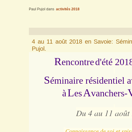
Paul Pujol
dans
activités 2018
4 au 11 août 2018 en Savoie: Sémina
Pujol.
R
encontre
d'été 201
S
éminaire résidentiel 
L
A
à
es
vanchers-
Du 4
au
11 août
Connaissance de soi et spiri