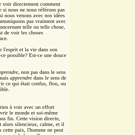
de voir directement
comment
e si nous ne nous référons pas
 si nous venons avec nos idées
communiquons pas vraiment avec
oncernant telle ou telle chose,
t de voir les choses
face.
l'esprit et la vie
dans
son
-ce possible? Est-ce une douce
pprendre,
non pas dans le sens
 mais
apprendre
dans le sens de
 ce qui était confus, flou, ou
ible.
 rien à voir avec un effort
ouvrir le monde et soi-même
ans fin.
Cette vision directe,
t alors silencieux, calme, et il
s cette paix, l'homme ne peut