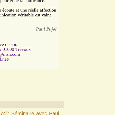
 peur et de la souffrance.
 écoute et une réelle affection
unication véritable est vaine.
Paul Pujol
ce de soi.
ux 01600 Trévoux
l@msn.com
.net/
4): Séminaire avec Paul