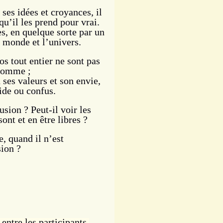
es idées et croyances, il
u’il les prend pour vrai.
s, en quelque sorte par un
 monde et l’univers.
mos tout entier ne sont pas
’homme ;
 ses valeurs et son envie,
vide ou confus.
sion ? Peut-il voir les
ont et en être libres ?
, quand il n’est
sion ?
entre les participants.