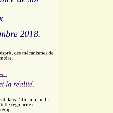
x.
mbre 2018.
l'esprit, des mécanismes de
émoire.
ée :
et la réalité.
t dans l’illusion, on le
elle régularité et
gtemps.