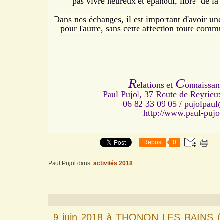
pas vivre heureux et
épanoui,
libre
de la
Dans nos échanges, il est important d'avoir une
pour l'autre, sans cette affection toute comm
R
C
elations et
onnaissan
Paul Pujol, 37 Route de Reyrie
06 82 33 09 05 /
pujolpau
http://www.paul-pujol
Repost
0
Paul Pujol
dans
activités 2018
9 juin 2018 à THONON LES BAINS (7