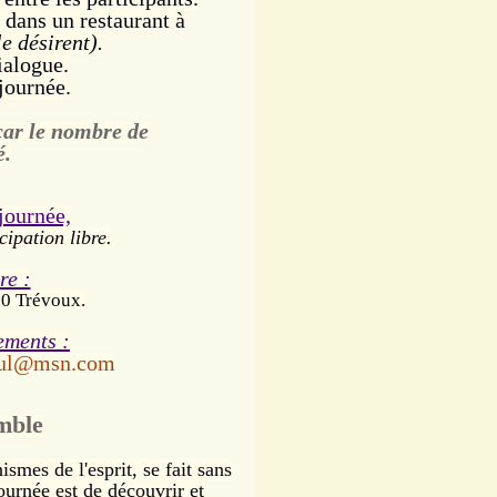
 dans un restaurant à
e désirent).
ialogue.
journée.
 car le nombre de
é.
 journée,
icipation libre.
re :
00 Trévoux.
ements :
aul@msn.com
mble
smes de l'esprit, se fait sans
ournée est de découvrir et