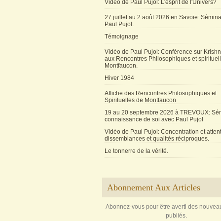
Vidéo de Paul Pujol: L'esprit de l'Univers?
27 juillet au 2 août 2026 en Savoie: Sémin
Paul Pujol.
Témoignage
Vidéo de Paul Pujol: Conférence sur Krishn
aux Rencontres Philosophiques et spirituel
Montfaucon.
Hiver 1984
Affiche des Rencontres Philosophiques et
Spirituelles de Montfaucon
19 au 20 septembre 2026 à TREVOUX: Sém
connaissance de soi avec Paul Pujol
Vidéo de Paul Pujol: Concentration et attent
dissemblances et qualités réciproques.
Le tonnerre de la vérité.
Abonnement Aux Articles
Abonnez-vous pour être averti des nouveau
publiés.