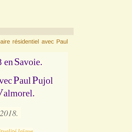
ire résidentiel avec Paul
S
8 en
avoie.
P
P
avec
aul
ujol
V
almorel.
2018.
tualité laïque