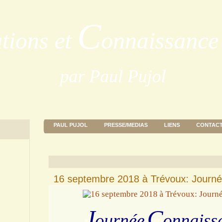
C
ations et
onnaissance 
par Paul Pujol
PAUL PUJOL
PRESSE/MEDIAS
LIENS
CONTAC
16 septembre 2018 à Trévoux: Journé
J
C
ournée
onnaiss