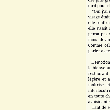
des plus gr
tard pour c
"Oui j'ai 
visage était
elle souffr
elle s'assi
pensa pas 
mais deva
Comme cela
parler avec 
L'émotion a
la bienven
restaurant 
légère et a
maîtrise e
interlocutr
en toute ch
avoisinante
Tant de so