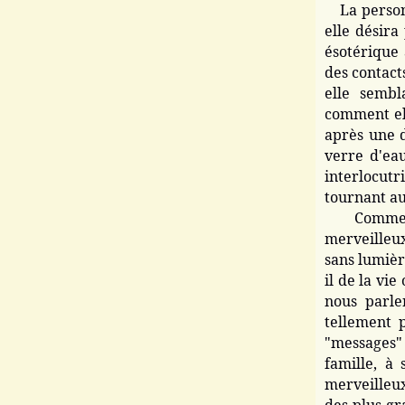
La personn
elle désira
ésotérique 
des contact
elle sembl
comment el
après une d
verre d'ea
interlocut
tournant au
Comme i
merveilleu
sans lumière
il de la vi
nous parle
tellement p
"messages"
famille, à
merveilleu