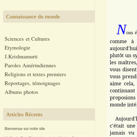
Connaissance du monde
N
ous é
Sciences et Cultures
comme à l
Etymologie
aujourd'hu
plutôt un s
J.Krishnamurti
les maîtres
Paroles Amérindiennes
vous disent
Religions et textes premiers
vous prend
Reportages, témoignages
aime cela,
continuant
Albums photos
proposions
monde intér
Articles Récents
Aujourd'hu
c'était un
Bienvenue sur notre site
jamais vu 