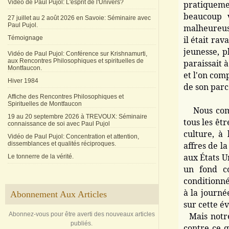
Vidéo de Paul Pujol: L'esprit de l'Univers?
pratiquemen
beaucoup v
27 juillet au 2 août 2026 en Savoie: Séminaire avec
Paul Pujol.
malheureuse
Témoignage
il était ra
jeunesse, p
Vidéo de Paul Pujol: Conférence sur Krishnamurti,
aux Rencontres Philosophiques et spirituelles de
paraissait à
Montfaucon.
et l'on comp
Hiver 1984
de son parc
Affiche des Rencontres Philosophiques et
Spirituelles de Montfaucon
Nous comm
19 au 20 septembre 2026 à TREVOUX: Séminaire
tous les êt
connaissance de soi avec Paul Pujol
culture, à
Vidéo de Paul Pujol: Concentration et attention,
dissemblances et qualités réciproques.
affres de l
aux États U
Le tonnerre de la vérité.
un fond c
conditionné
à la journé
Abonnement Aux Articles
sur cette é
Abonnez-vous pour être averti des nouveaux articles
Mais notre
publiés.
contre ce q