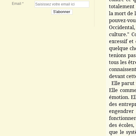
Email
totalement 
la mort de
pouvez-vous
Occidental,
culture." C
excessif et
quelque cho
tenions pas
tous les êt
connaissen
devant cett
Elle parut 
Elle commen
émotion. El
des entrepr
engendrer 
fonctionne
des écoles,
que le syst