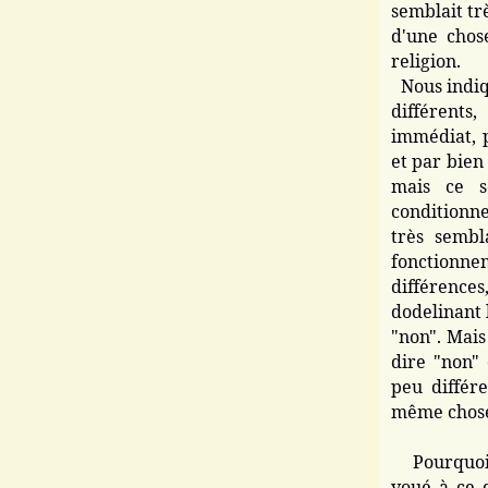
semblait tr
d'une chos
religion.
Nous indiq
différent
immédiat, p
et par bien
mais ce s
conditionn
très sembl
fonctionnem
différences
dodelinant 
"non". Mais
dire "non"
peu différe
même chose,
Pourquoi m
voué à ce 