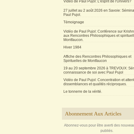
Vidéo de Paul Pujol: L'esprit de l'Univers?
27 juillet au 2 août 2026 en Savoie: Sémin
Paul Pujol.
Témoignage
Vidéo de Paul Pujol: Conférence sur Krishn
aux Rencontres Philosophiques et spirituel
Montfaucon.
Hiver 1984
Affiche des Rencontres Philosophiques et
Spirituelles de Montfaucon
19 au 20 septembre 2026 à TREVOUX: Sém
connaissance de soi avec Paul Pujol
Vidéo de Paul Pujol: Concentration et attent
dissemblances et qualités réciproques.
Le tonnerre de la vérité.
Abonnement Aux Articles
Abonnez-vous pour être averti des nouveau
publiés.