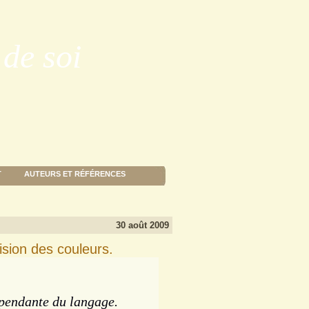
de soi
T
AUTEURS ET RÉFÉRENCES
30 août 2009
ision des couleurs.
épendante du langage.