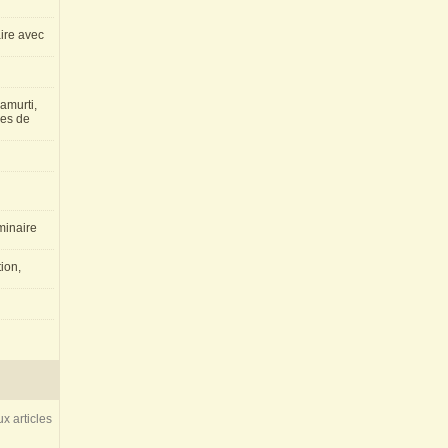
aire avec
amurti,
les de
inaire
ion,
x articles