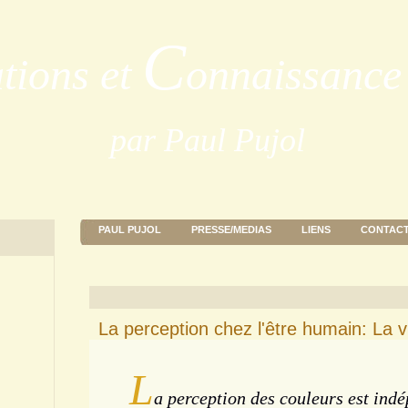
C
ations et
onnaissance 
par Paul Pujol
PAUL PUJOL
PRESSE/MEDIAS
LIENS
CONTAC
La perception chez l'être humain: La v
L
a perception des couleurs est ind