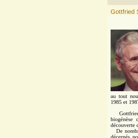
Gottfried 
au tout nou
1985 et 198
Gottfried 
biogénèse d
découverte d
De nombreux
décernés po