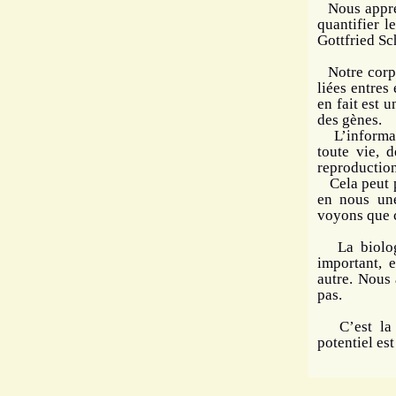
Nous appreno
quantifier 
Gottfried Sc
Notre corps 
liées entres
en fait est 
des gènes.
L’informatio
toute vie, d
reproduction
Cela peut pa
en nous une
voyons que c
La biologie
important, 
autre. Nous 
pas.
C’est la ri
potentiel est