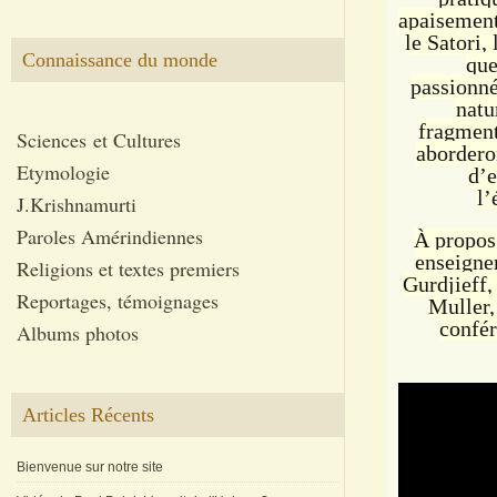
apaisement
le Satori,
Connaissance du monde
que
passionné
natu
fragment
Sciences et Cultures
aborderon
Etymologie
d’e
l’
J.Krishnamurti
Paroles Amérindiennes
À propos 
enseignem
Religions et textes premiers
Gurdjieff,
Reportages, témoignages
Muller,
confér
Albums photos
Articles Récents
Bienvenue sur notre site