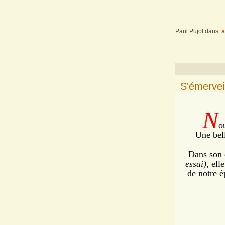
Paul Pujol
dans
s
S'émerveil
N
o
Une bell
Dans son d
essai)
, el
de notre é