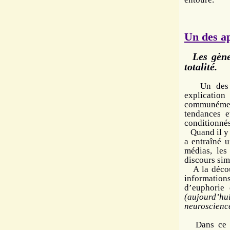
Un des ap
Les gènes
totalité.
Un des app
explicatio
communément
tendances e
conditionnés
Quand il y 
a entraîné u
médias, les
discours sim
A la découv
information
d’euphorie 
(aujourd’h
neuroscience
Dans ce li