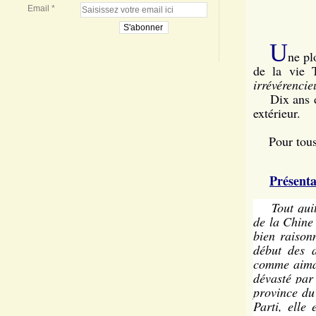
Email
U
ne pl
de la vie 
irrévérencie
Dix ans d
extérieur.
Pour tous c
Présenta
Tout quitt
de la Chine 
bien raison
début des a
comme aiman
dévasté par 
province du 
Parti, elle