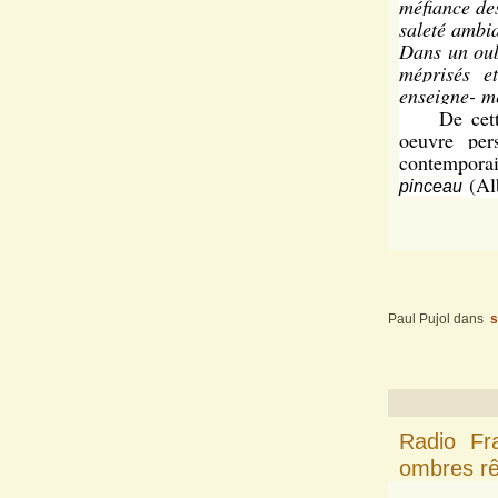
méfiance des
saleté ambia
Dans un oubl
méprisés e
enseigne- me
De cette e
oeuvre pers
contemporain
(Alb
pinceau
Paul Pujol
dans
s
Radio Fr
ombres r