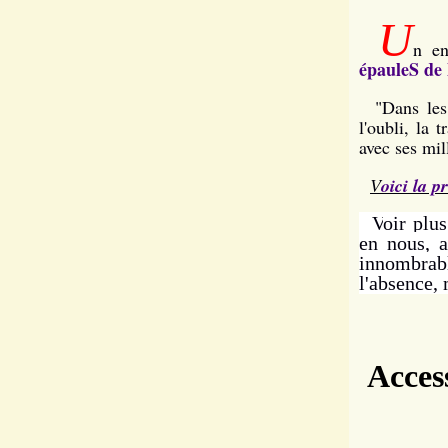
U
n en
épauleS de
"Dans les o
l'oubli, la
avec ses mil
V
oici la p
V
oir plus
en nous, 
innombrabl
l'absence, 