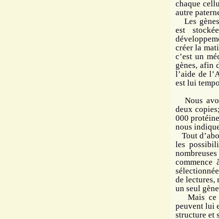
chaque cellu
autre patern
Les gènes 
est stock
développeme
créer la mati
c’est un mé
gènes, afin 
l’aide de l
est lui tempo
Nous avons 
deux copies;
000 protéine
nous indique
Tout d’abor
les possibil
nombreuses m
commence à 
sélectionnée
de lectures,
un seul gèn
Mais ce n’e
peuvent lui 
structure et 