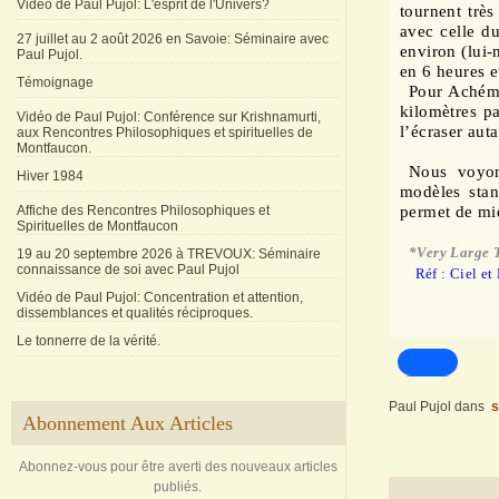
Vidéo de Paul Pujol: L'esprit de l'Univers?
tournent très
avec celle du
27 juillet au 2 août 2026 en Savoie: Séminaire avec
environ (lui-
Paul Pujol.
en 6 heures e
Témoignage
Pour Achémar
kilomètres pa
Vidéo de Paul Pujol: Conférence sur Krishnamurti,
l’écraser auta
aux Rencontres Philosophiques et spirituelles de
Montfaucon.
Nous voyons
Hiver 1984
modèles stan
Affiche des Rencontres Philosophiques et
permet de mie
Spirituelles de Montfaucon
*Very Large T
19 au 20 septembre 2026 à TREVOUX: Séminaire
connaissance de soi avec Paul Pujol
Réf : Ciel et
Vidéo de Paul Pujol: Concentration et attention,
dissemblances et qualités réciproques.
Le tonnerre de la vérité.
Paul Pujol
dans
s
Abonnement Aux Articles
Abonnez-vous pour être averti des nouveaux articles
publiés.