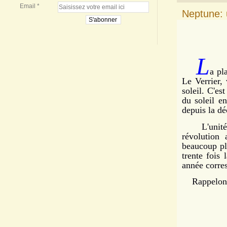
Email
Neptune: 
L
a pl
Le Verrier,
soleil. C'es
du soleil e
depuis la dé
L'unité de 
révolution
beaucoup plu
trente fois 
année corres
Rappelons q