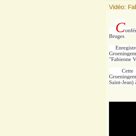
Vidéo: Fa
C
onfé
Bruges
Enregistrem
Groeningemu
"Fabienne V
Cette exp
Groeningem
Saint-Jean) 