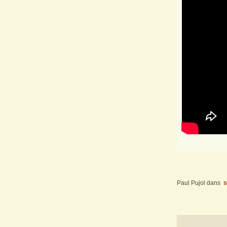
Paul Pujol
dans
s