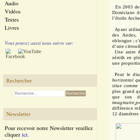
Audio
En 2003 deux
Vidéos
Domiciano de
Textes
l’étoile Arch
Livres
Ayant utilis
des Andes, 
oblongue ; c'
Vous pouvez aussi nous suivre sur:
d’une citrouil
Une autre é
zénith en pl
une proporti
Pour le dia
Rechercher
horizontal qu
situe comme
plus grand qu
que son di
imaginaire,
p
différence re
Newsletter
12 diamètres 
Pour recevoir notre Newsletter veuillez
cliquer
ici.