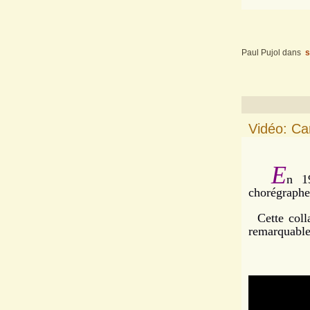
Paul Pujol
dans
s
Vidéo: Ca
E
n 19
chorégraph
Cette colla
remarquable 