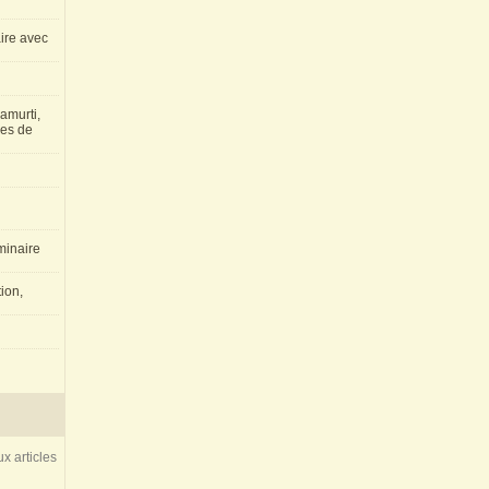
aire avec
amurti,
les de
inaire
ion,
x articles