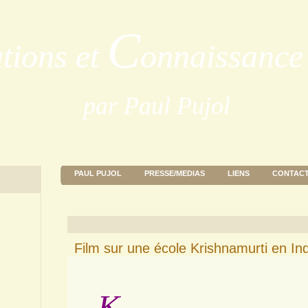
C
ations et
onnaissance 
par Paul Pujol
PAUL PUJOL
PRESSE/MEDIAS
LIENS
CONTAC
Film sur une école Krishnamurti en In
K