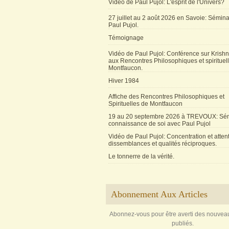
Vidéo de Paul Pujol: L'esprit de l'Univers?
27 juillet au 2 août 2026 en Savoie: Sémin
Paul Pujol.
Témoignage
Vidéo de Paul Pujol: Conférence sur Krishn
aux Rencontres Philosophiques et spirituel
Montfaucon.
Hiver 1984
Affiche des Rencontres Philosophiques et
Spirituelles de Montfaucon
19 au 20 septembre 2026 à TREVOUX: Sém
connaissance de soi avec Paul Pujol
Vidéo de Paul Pujol: Concentration et attent
dissemblances et qualités réciproques.
Le tonnerre de la vérité.
Abonnement Aux Articles
Abonnez-vous pour être averti des nouveau
publiés.