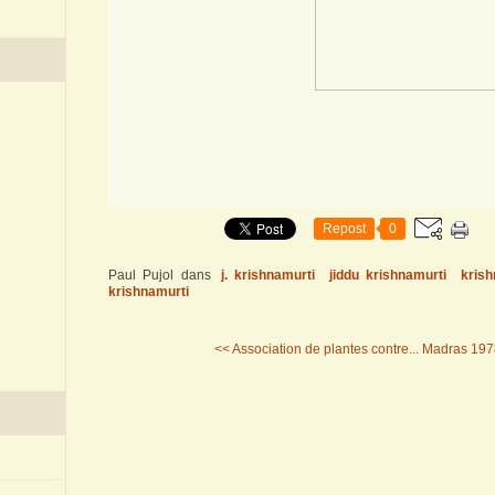
Repost
0
Paul Pujol
dans
j. krishnamurti
jiddu krishnamurti
krish
krishnamurti
<< Association de plantes contre...
Madras 1978