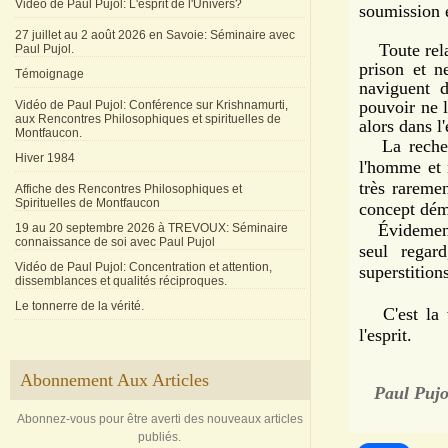
Vidéo de Paul Pujol: L'esprit de l'Univers?
soumission e
27 juillet au 2 août 2026 en Savoie: Séminaire avec
Toute relat
Paul Pujol.
prison et n
Témoignage
naviguent d
pouvoir ne l
Vidéo de Paul Pujol: Conférence sur Krishnamurti,
aux Rencontres Philosophiques et spirituelles de
alors dans l
Montfaucon.
La recherch
Hiver 1984
l'homme et 
très rareme
Affiche des Rencontres Philosophiques et
Spirituelles de Montfaucon
concept dém
Évidement, 
19 au 20 septembre 2026 à TREVOUX: Séminaire
connaissance de soi avec Paul Pujol
seul regar
Vidéo de Paul Pujol: Concentration et attention,
superstition
dissemblances et qualités réciproques.
Le tonnerre de la vérité.
C'est la vé
l'esprit.
Abonnement Aux Articles
Paul Pujo
Abonnez-vous pour être averti des nouveaux articles
publiés.