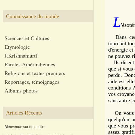
Connaissance du monde
L
'ésoté
Dans ces 
Sciences et Cultures
tournant tou
Etymologie
d'énergie et 
J.Krishnamurti
ne pouvez ri
Ils disent 
Paroles Amérindiennes
que si vous 
Religions et textes premiers
perdu. Donc
Reportages, témoignages
aide est-ell
conditions 
Albums photos
vos croyance
sans autre c
Articles Récents
On vous par
quelqu'un a
que vous pro
Bienvenue sur notre site
assez gratif