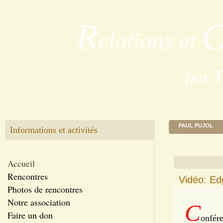
R
elations et
par 
PAUL PUJOL
Informations et activités
Accueil
Rencontres
Vidéo: Edg
Photos de rencontres
Notre association
C
Faire un don
onfér