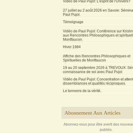
Vidéo de Paul Pujol: L'esprit de l'Univers?
27 juillet au 2 août 2026 en Savoie: Sémin
Paul Pujol.
Témoignage
Vidéo de Paul Pujol: Conférence sur Krishn
aux Rencontres Philosophiques et spirituel
Montfaucon.
Hiver 1984
Affiche des Rencontres Philosophiques et
Spirituelles de Montfaucon
19 au 20 septembre 2026 à TREVOUX: Sém
connaissance de soi avec Paul Pujol
Vidéo de Paul Pujol: Concentration et attent
dissemblances et qualités réciproques.
Le tonnerre de la vérité.
Abonnement Aux Articles
Abonnez-vous pour être averti des nouveau
publiés.