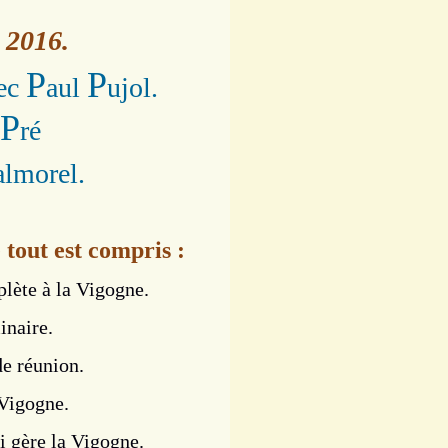
 2016.
P
P
vec
aul
ujol.
P
ré
almorel.
tout est compris :
lète à la Vigogne.
inaire.
de réunion.
 Vigogne.
ui gère la Vigogne.