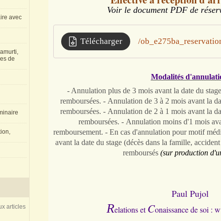
Voir le document PDF de réserv
aire avec
Télécharger
/ob_e275ba_reservatio
amurti,
les de
Modalités d'annulati
- Annulation plus de 3 mois avant la date du stag
remboursées. -
Annulation de 3 à 2 mois avant la da
remboursées. -
Annulation de 2 à 1 mois avant la da
inaire
remboursées. -
Annulation moins d'1 mois avan
remboursement. -
En cas d'annulation pour motif méd
ion,
avant la date du stage (décès dans la famille, accident 
remboursés
(sur production d'un 
Paul Pujol
C
R
x articles
elations et
onaissance de soi : 