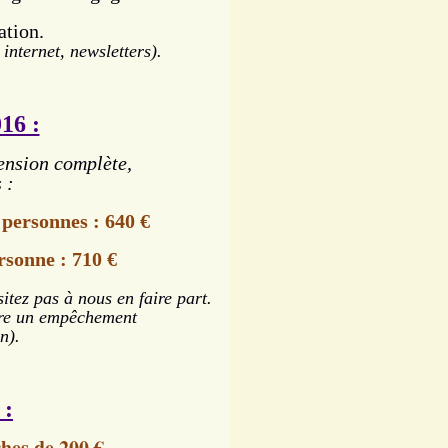
ation.
nternet, newsletters).
16 :
ension complète,
 :
 personnes : 640 €
sonne : 710 €
sitez pas à nous en faire part.
être un empêchement
n).
 :
rhes de 200 €