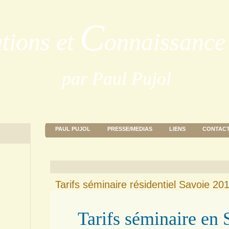
C
ations et
onnaissance 
par Paul Pujol
PAUL PUJOL
PRESSE/MEDIAS
LIENS
CONTAC
Tarifs séminaire résidentiel Savoie 20
Tarifs séminaire en 