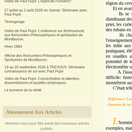
Vidéo de Paul Pujol: L'esprit de l'Univers?
région du cerv
Et en avant
27 juillet au 2 août 2026 en Savoie: Séminaire avec
Ils se mette
Paul Pujol.
distribuant des
Témoignage
prier, les cur
des rubans en
Vidéo de Paul Pujol: Conférence sur Krishnamurti,
Ils chantent
aux Rencontres Philosophiques et spirituelles de
Montfaucon.
l'enseignement
les initie au
Hiver 1984
pratiquant, él
Affiche des Rencontres Philosophiques et
en ouailles a
Spirituelles de Montfaucon
potentiel de 
électro­mètre u
19 au 20 septembre 2026 à TREVOUX: Séminaire
connaissance de soi avec Paul Pujol
A l'issue de
difficile: furi
Vidéo de Paul Pujol: Concentration et attention,
montrèrent au
dissemblances et qualités réciproques.
C'était tell
Le tonnerre de la vérité.
Référence: Les
Gourous de sec
Abonnement Aux Articles
L
'homme 
Abonnez-vous pour être averti des nouveaux articles
exemples, mais
publiés.