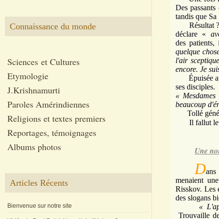
Des passants 
tandis que Sa 
Résultat ? 
Connaissance du monde
déclare «
av
des patients,
quelque chose
Sciences et Cultures
l'air sceptiqu
encore. Je suis
Etymologie
Épuisée après
ses disciples.
J.Krishnamurti
« Mesdames e
Paroles Amérindiennes
beaucoup d'éne
Tollé génér
Religions et textes premiers
Il fallut leu
Reportages, témoignages
Albums photos
Une nou
D
ans 
menaient une 
Articles Récents
Risskov. Les é
des slogans bi
Bienvenue sur notre site
« L'apiakelt
Trouvaille de