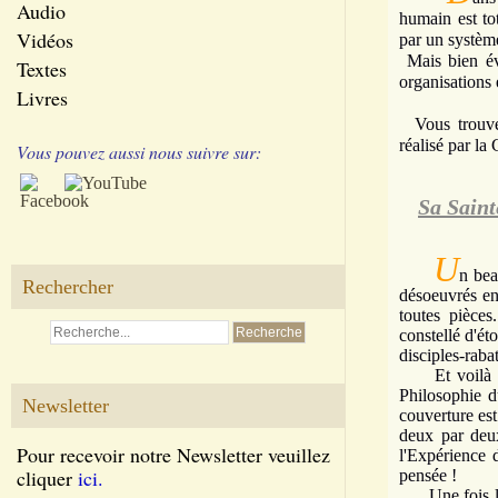
Audio
humain est to
Vidéos
par un système
Mais bien év
Textes
organisations 
Livres
Vous trouvere
réalisé par la
Vous pouvez aussi nous suivre sur:
Sa Saint
U
n bea
Rechercher
désoeuvrés en 
toutes pièces
constellé d'ét
disciples-rabat
Et voilà Sa 
Philosophie d
Newsletter
couverture est
deux par deux
Pour recevoir notre Newsletter veuillez
l'Expérience 
cliquer
ici.
pensée !
Une fois le p