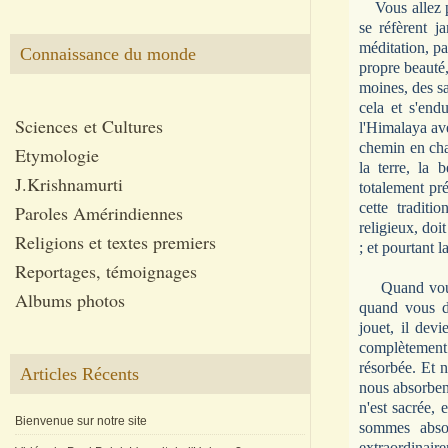
Vous allez 
se réfèrent j
méditation, p
Connaissance du monde
propre beauté,
moines, des sa
cela et s'end
Sciences et Cultures
l'Himalaya av
chemin en chan
Etymologie
la terre, la 
J.Krishnamurti
totalement pré
cette tradit
Paroles Amérindiennes
religieux, doit
Religions et textes premiers
; et pourtant l
Reportages, témoignages
Quand vous
Albums photos
quand vous do
jouet, il dev
complètement 
résorbée. Et n
Articles Récents
nous absorben
n'est sacrée, 
Bienvenue sur notre site
sommes abso
extraordinai