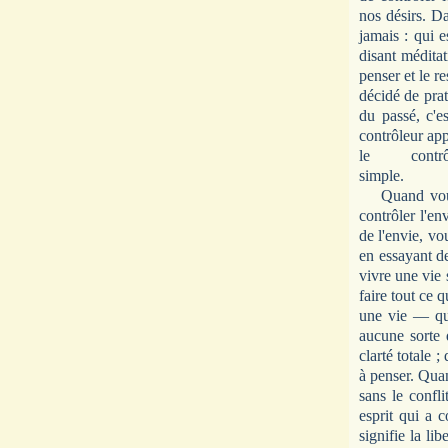
nos désirs. Da
jamais : qui e
disant méditat
penser et le r
décidé de prat
du passé, c'e
contrôleur app
le cont
s
Quand vous ê
contrôler l'en
de l'envie, vo
en essayant d
vivre une vie 
faire tout ce 
une vie — qui
aucune sorte 
clarté totale 
à penser. Qua
sans le confl
esprit qui a 
signifie la li