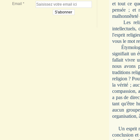
et tout ce qu
Email
pensée ; et n
malhonnêteté d
Les reli
intellectuels,
l'esprit relig
vous le mot re
Étymologique
signifiait un 
fallait vivre 
nous avons p
traditions rel
religion ? Pou
la vérité ; a
compassion, av
a pas de direc
tant qu'être 
aucun groupe 
organisation, 
Un esprit r
conclusion et 