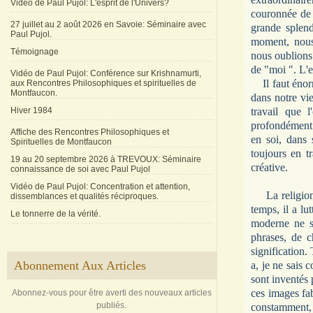
Vidéo de Paul Pujol: L'esprit de l'Univers?
couronnée de 
27 juillet au 2 août 2026 en Savoie: Séminaire avec
grande splen
Paul Pujol.
moment, nous
Témoignage
nous oublions.
de "moi ". L'e
Vidéo de Paul Pujol: Conférence sur Krishnamurti,
Il faut énor
aux Rencontres Philosophiques et spirituelles de
Montfaucon.
dans notre vie
Hiver 1984
travail que l
profondément 
Affiche des Rencontres Philosophiques et
en soi, dans 
Spirituelles de Montfaucon
toujours en tr
19 au 20 septembre 2026 à TREVOUX: Séminaire
créative.
connaissance de soi avec Paul Pujol
Vidéo de Paul Pujol: Concentration et attention,
La religio
dissemblances et qualités réciproques.
temps, il a lu
Le tonnerre de la vérité.
moderne ne so
phrases, de c
signification.
Abonnement Aux Articles
a, je ne sais 
sont inventés 
ces images fa
Abonnez-vous pour être averti des nouveaux articles
publiés.
constamment, 