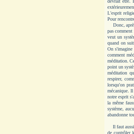
devrait être.
extérieuremen
L'esprit relig
Pour rencontre
Donc, après a
pas comment m
veut un syst
quand on sui
On s'imagine q
comment médit
méditation. Ce
point un syst
méditation q
respirer, com
lorsqu'on pra
mécanique. Il
notre esprit s
la même fauss
système, aucu
abandonne tous
Il faut auss
de contrôler 