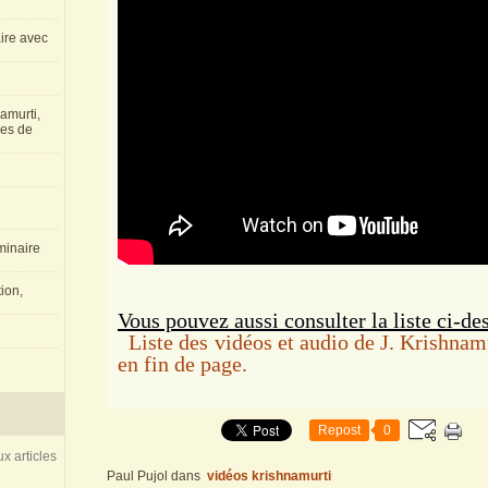
aire avec
amurti,
les de
inaire
ion,
Vous pouvez aussi consulter la liste ci-de
Liste des vidéos et audio de J. Krishnamu
en fin de page.
Repost
0
x articles
Paul Pujol
dans
vidéos krishnamurti