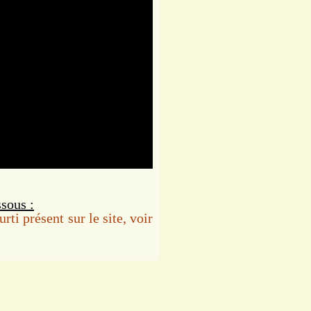
ssous :
rti présent sur le site, voir