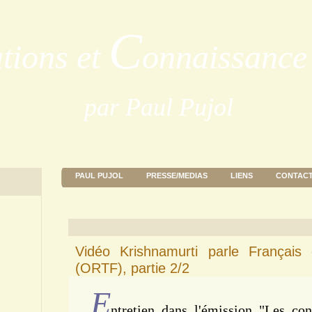
C
ations et
onnaissance 
par Paul Pujol
PAUL PUJOL
PRESSE/MEDIAS
LIENS
CONTAC
Vidéo Krishnamurti parle Français 
(ORTF), partie 2/2
E
ntretien dans l'émission "Les co