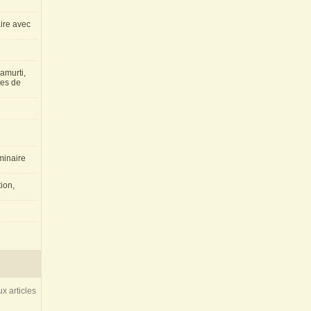
aire avec
amurti,
les de
inaire
ion,
x articles