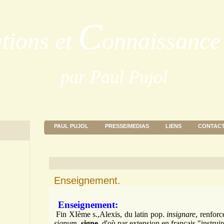
C
ations et
onnaissance 
par Paul Pujol
PAUL PUJOL
PRESSE/MEDIAS
LIENS
CONTAC
Enseignement.
Enseignement:
Fin XIème s.,Alexis, du latin pop.
insignare
, renfor
signum
,
signe
, d'où par
exte
nsion en français "instruir