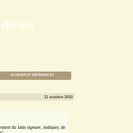
de soi
T
AUTEURS ET RÉFÉRENCES
11 octobre 2010
cement du latin
signare
, indiquer, de
e".