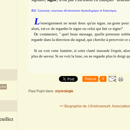
Réf: Larousse, nouveau dictionnaire étymologique et historique.
L
'enseignement ne serait donc qu'un signe, un geste pour
alors,
est-ce
de regarder le signe ou celui qui fait ce signe?
De commenter, " quel beau message, quelle personne noble 
regarde dans la direction du signal, qui cherche à percevoir ce 
Si on voit cette lumière, si cette clarté innonde l'esprit, alor
plus de saveur. Si on voit la lune, on ne regarde plus le doigt q
Repost
0
Paul Pujol
dans
etymologie
<< Biographie de J.Krishnamurti.
Association
euillez