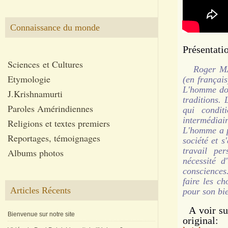
Connaissance du monde
Présentatio
Sciences et Cultures
Roger MA
Etymologie
(en françai
L'homme doit
J.Krishnamurti
traditions.
Paroles Amérindiennes
qui condit
intermédiai
Religions et textes premiers
L'homme a p
Reportages, témoignages
société et s
travail pe
Albums photos
nécessité d
consciences
faire les ch
Articles Récents
pour son bi
A voir sur
Bienvenue sur notre site
original