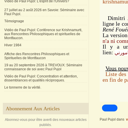
krishnamur
Vidéo de Paul Pujol: L'esprit de l'Univers?
27 juillet au 2 août 2026 en Savoie: Séminaire avec
Paul Pujol.
Dimitri A
Témoignage
ligne le co
René Fouér
Vidéo de Paul Pujol: Conférence sur Krishnamurti,
aux Rencontres Philosophiques et spirituelles de
La version
Montfaucon.
n'a ni com
Hiver 1984
Il y a un
lien:
مورتي
Affiche des Rencontres Philosophiques et
Spirituelles de Montfaucon
19 au 20 septembre 2026 à TREVOUX: Séminaire
Vous pouv
connaissance de soi avec Paul Pujol
Liste des 
Vidéo de Paul Pujol: Concentration et attention,
en fin de p
dissemblances et qualités réciproques.
Le tonnerre de la vérité.
Abonnement Aux Articles
Paul Pujol
dans
v
Abonnez-vous pour être averti des nouveaux articles
publiés.