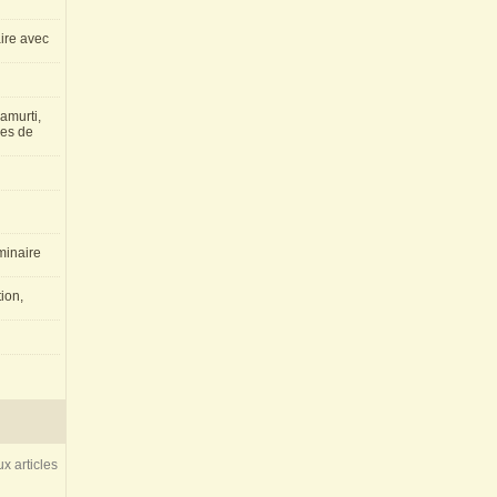
aire avec
amurti,
les de
inaire
ion,
x articles