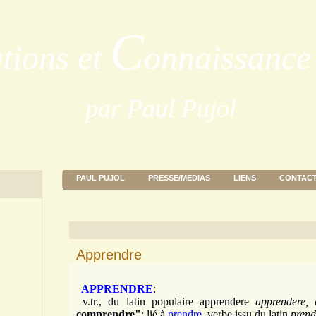
C
ations et
onnaissance 
par Paul Pujol
PAUL PUJOL
PRESSE/MEDIAS
LIENS
CONTAC
Apprendre
APPRENDRE
:
v.tr., du latin populaire apprendere
apprendere,
comprendre"
; lié à
prendre
, verbe issu du latin
prend