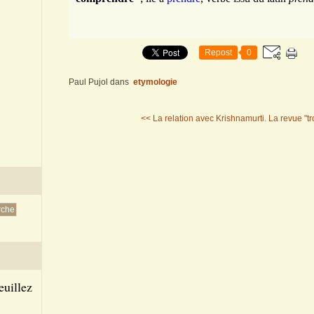
Repost
0
Paul Pujol
dans
etymologie
<< La relation avec Krishnamurti.
La revue "tr
euillez