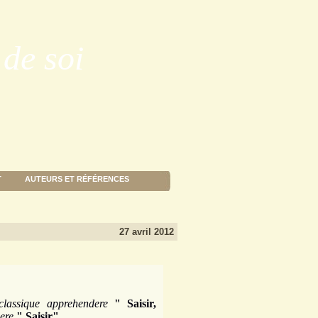
de soi
T
AUTEURS ET RÉFÉRENCES
27 avril 2012
 classique
apprehendere
" Saisir,
ere
" Saisir".