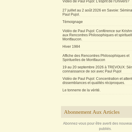
Vidéo de Paul Pujol: L'esprit de l'Univers?
27 juillet au 2 août 2026 en Savoie: Sémin
Paul Pujol.
Témoignage
Vidéo de Paul Pujol: Conférence sur Krishn
aux Rencontres Philosophiques et spirituel
Montfaucon.
Hiver 1984
Affiche des Rencontres Philosophiques et
Spirituelles de Montfaucon
19 au 20 septembre 2026 à TREVOUX: Sém
connaissance de soi avec Paul Pujol
Vidéo de Paul Pujol: Concentration et attent
dissemblances et qualités réciproques.
Le tonnerre de la vérité.
Abonnement Aux Articles
Abonnez-vous pour être averti des nouveau
publiés.