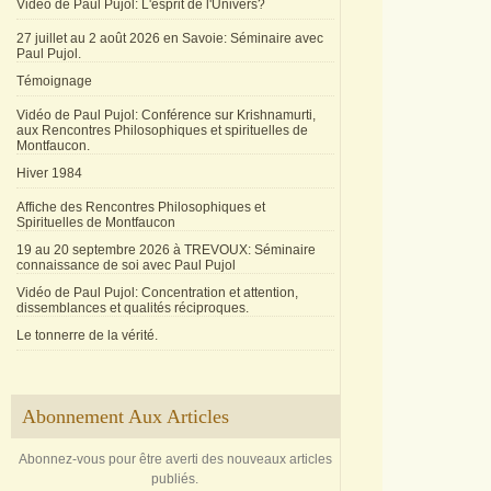
Vidéo de Paul Pujol: L'esprit de l'Univers?
10 h 00 : 
10 h 30 : D
27 juillet au 2 août 2026 en Savoie: Séminaire avec
12 h 00 : P
Paul Pujol.
à pr
Témoignage
14 h 30 :
Vidéo de Paul Pujol: Conférence sur Krishnamurti,
16 h 30 :
aux Rencontres Philosophiques et spirituelles de
Montfaucon.
Hiver 1984
Affiche des Rencontres Philosophiques et
Spirituelles de Montfaucon
19 au 20 septembre 2026 à TREVOUX: Séminaire
connaissance de soi avec Paul Pujol
Vidéo de Paul Pujol: Concentration et attention,
dissemblances et qualités réciproques.
Le tonnerre de la vérité.
Abonnement Aux Articles
Abonnez-vous pour être averti des nouveaux articles
publiés.