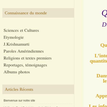
Q
Connaissance du monde
Di
Sciences et Cultures
Etymologie
J.Krishnamurti
Que
Paroles Amérindiennes
L’int
Religions et textes premiers
quantité
Reportages, témoignages
Albums photos
Dans
l
Articles Récents
Appre
Bienvenue sur notre site
Les info