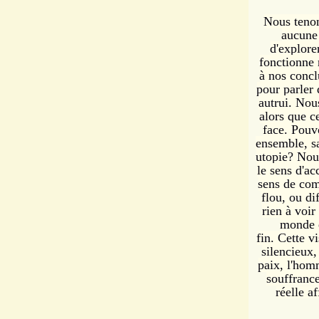
Nous tenon
aucune 
d'explor
fonctionne 
à nos concl
pour parler
autrui. Nou
alors que c
face. Pouv
ensemble, sa
utopie? Nou
le sens d'a
sens de com
flou, ou di
rien à voir
monde 
fin. Cette vi
silencieux
paix, l'hom
souffranc
réelle a