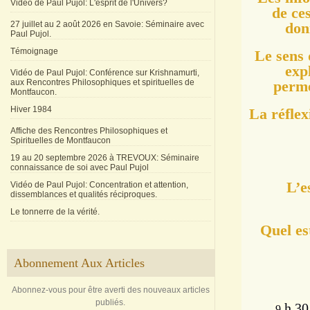
Vidéo de Paul Pujol: L'esprit de l'Univers?
de ces
27 juillet au 2 août 2026 en Savoie: Séminaire avec
don
Paul Pujol.
Témoignage
Le sens 
exp
Vidéo de Paul Pujol: Conférence sur Krishnamurti,
aux Rencontres Philosophiques et spirituelles de
perme
Montfaucon.
Hiver 1984
La réfle
Affiche des Rencontres Philosophiques et
Spirituelles de Montfaucon
19 au 20 septembre 2026 à TREVOUX: Séminaire
connaissance de soi avec Paul Pujol
L’e
Vidéo de Paul Pujol: Concentration et attention,
dissemblances et qualités réciproques.
Le tonnerre de la vérité.
Quel est
Abonnement Aux Articles
Abonnez-vous pour être averti des nouveaux articles
publiés.
h 30 
9