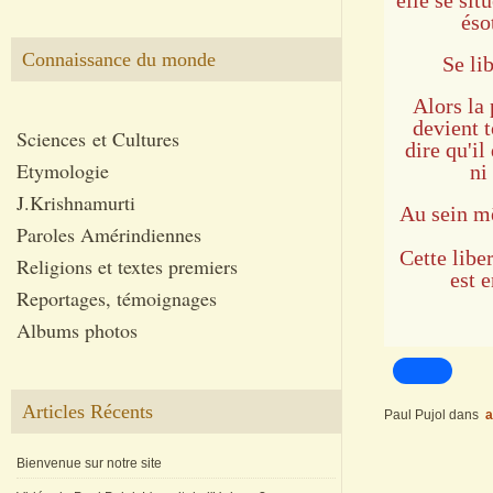
elle se sit
éso
Connaissance du monde
Se li
Alors la 
devient 
Sciences et Cultures
dire qu'i
Etymologie
ni
J.Krishnamurti
Au sein mê
Paroles Amérindiennes
Cette liber
Religions et textes premiers
est 
Reportages, témoignages
Albums photos
Articles Récents
Paul Pujol
dans
a
Bienvenue sur notre site