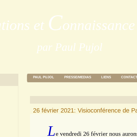
C
ations et
onnaissance 
par Paul Pujol
PAUL PUJOL
PRESSE/MEDIAS
LIENS
CONTAC
26 février 2021: Visioconférence de Pa
L
e vendredi 26 février nous auron