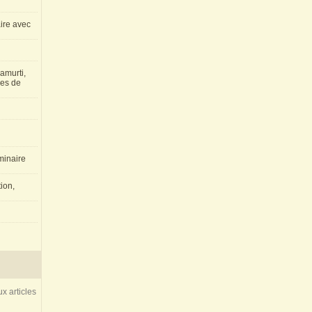
aire avec
amurti,
les de
inaire
ion,
x articles